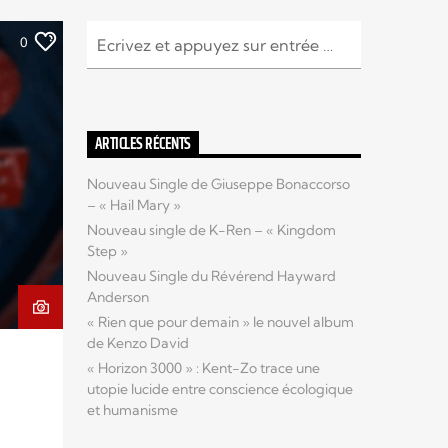
0
ARTICLES RÉCENTS
Nouveau Single de Giuseppe Bonaccorso
– « Hail Mary »
Nouveau single de K-Ren – « Kingdom
Step »
Nouveau Single du Révérend Hayward
Anderson
« Rien que pour demain » le nouvel album
de Kenzo David
« Horizon 3000 » : Kent-Zo trace une
utopie lucide entre conscience écologique
et humanisme