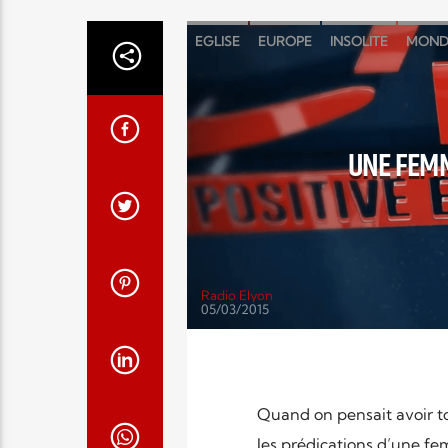
EGLISE
EUROPE
INSOLITE
MOND
UNE FEMM
Radio Elyon
05/03/2015
Quand on pensait avoir t
les prédications d’une fe