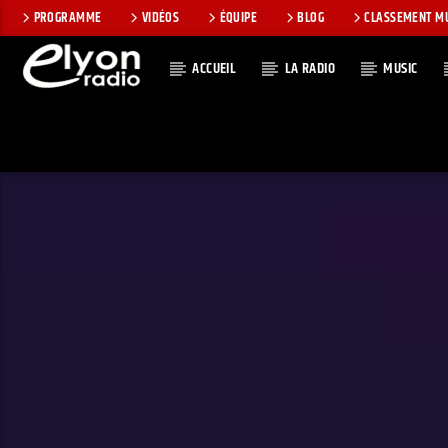
PROGRAMME
VIDÉOS
ÉQUIPE
BLOG
CLASSEMENT M
ACCUEIL
LA RADIO
MUSIC
EN CE MOMEN
RADIO ELYON
TITRE
POSITIVE ET
ARTISTE
ENCOURAGEANTE !