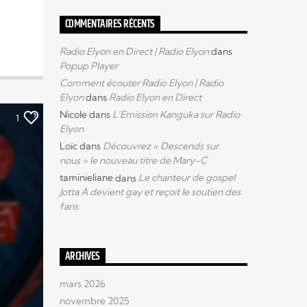
COMMENTAIRES RÉCENTS
Radio Elyon en Direct | Radio Elyon
dans
Popup Player
Comment écouter Radio Elyon | Radio
Elyon
dans
Radio Elyon en Direct
Nicole
dans
L’Emission Kanguka sur Radio
1
Elyon
Loïc
dans
Découvrez « Descends sur
nous » le nouveau titre de Mary-C
taminieliane
dans
Le chanteur de gospel
Jotta A devient gay et reçoit le soutien des
fans
ARCHIVES
mars 2026
novembre 2025