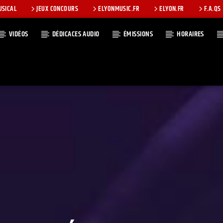
USICAL
JEUX CONCOURS
ELYONMUSIC.FR
ELYON.FR
F.A.QS
VIDÉOS
DÉDICACES AUDIO
ÉMISSIONS
HORAIRES
T