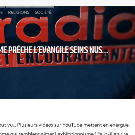
E
RELIGIONS
SOCIÉTÉ
E PRÊCHE L’EVANGILE SEINS NUS…
out vu… Plusieurs vidéos sur YouTube mettent en exergue
mme qui semblent aimer l’exhibitionnisme ! Faut-il en rire,