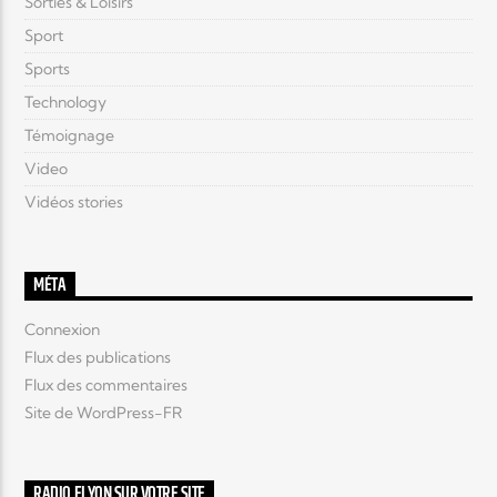
Sorties & Loisirs
Sport
Sports
Technology
Témoignage
Video
Vidéos stories
MÉTA
Connexion
Flux des publications
Flux des commentaires
Site de WordPress-FR
RADIO ELYON SUR VOTRE SITE