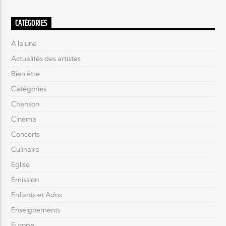
CATÉGORIES
À la une
Actualités des artistes
Bien être
Catégories
Chanson
Cinéma
Concerts
Culinaire
Eglise
Émission
Enfants et Ados
Enseignements
Europe