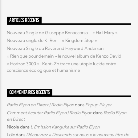
Elyon Live
ARTICLES RÉCENTS
Nouveau Single de Giuseppe Bonaccorso – « Hail Mary »
Nouveau single de K-Ren – « Kingdom Step »
Elyon Kids
Nouveau Single du Révérend Hayward Anderson
« Rien que pour demain » le nouvel album de Kenzo David
« Horizon 3000 » : Kent-Zo trace une utopie lucide entre
conscience écologique et humanisme
COMMENTAIRES RÉCENTS
Radio Elyon en Direct | Radio Elyon
dans
Popup Player
Comment écouter Radio Elyon | Radio Elyon
dans
Radio Elyon
en Direct
Nicole
dans
L’Emission Kanguka sur Radio Elyon
Loïc
dans
Découvrez « Descends sur nous » le nouveau titre de