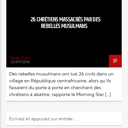
EN CE MOMENT
TITRE
ARTISTE
26 CHRÉTIENS MASSACRÉS PAR DES
REBELLES MUSULMANS
Radio Elyon
22/09/2016
Radio Elyon
Des rebelles musulmans ont tué 26 civils dans un
village en République centrafricaine, alors qu’ils
faisaient du porte à porte en cherchant des
Elyon Rhema
chrétiens à abattre, rapporte le Morning Star […]
Elyon Hits