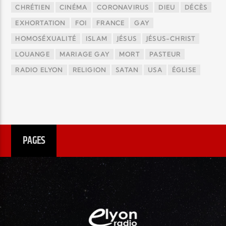
CHRÉTIEN
CINÉMA
CORONAVIRUS
DIEU
DÉCÈS
EXHORTATION
FOI
FRANCE
GAY
HOMOSÉXUALITÉ
ISLAM
JÉSUS
JÉSUS-CHRIST
LOUANGE
MARIAGE GAY
MORT
PASTEUR
RADIO ELYON
RELIGION
SATAN
USA
ÉGLISE
PAGES