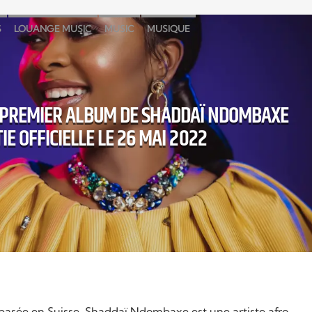
S
LOUANGE MUSIC
MUSIC
MUSIQUE
E PREMIER ALBUM DE SHADDAÏ NDOMBAXE
IE OFFICIELLE LE 26 MAI 2022
 basée en Suisse, Shaddaï Ndombaxe est une artiste afro