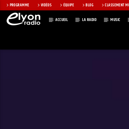
PROGRAMME
VIDÉOS
ÉQUIPE
BLOG
CLASSEMENT M
ACCUEIL
LA RADIO
MUSIC
EN CE MOMEN
RADIO ELYON
TITRE
POSITIVE ET
ARTISTE
ENCOURAGEANTE !