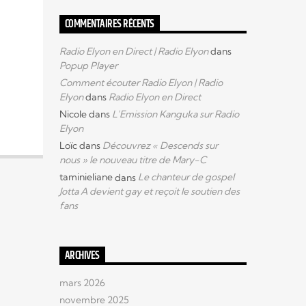
COMMENTAIRES RÉCENTS
Radio Elyon en Direct | Radio Elyon
dans
Popup Player
Comment écouter Radio Elyon | Radio
Elyon
dans
Radio Elyon en Direct
Nicole
dans
L’Emission Kanguka sur Radio
Elyon
Loïc
dans
Découvrez « Descends sur
nous » le nouveau titre de Mary-C
taminieliane
dans
Le chanteur de gospel
Jotta A devient gay et reçoit le soutien des
fans
ARCHIVES
mars 2026
novembre 2025