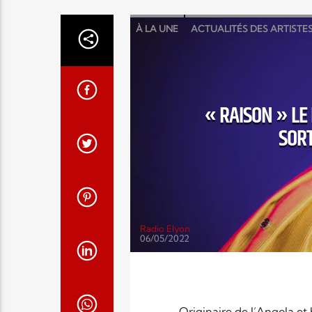
À LA UNE
ACTUALITÉS DES ARTISTE
« RAISON » L
SORT
Radio Elyon
06/05/2022
Originaire de l’Angola et