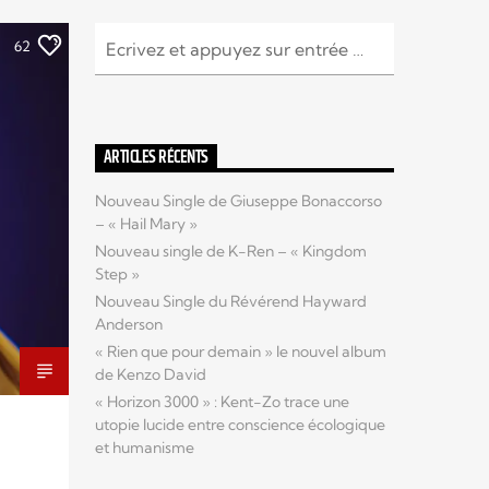
62
ARTICLES RÉCENTS
Nouveau Single de Giuseppe Bonaccorso
– « Hail Mary »
Nouveau single de K-Ren – « Kingdom
Step »
Nouveau Single du Révérend Hayward
Anderson
« Rien que pour demain » le nouvel album
de Kenzo David
« Horizon 3000 » : Kent-Zo trace une
utopie lucide entre conscience écologique
et humanisme