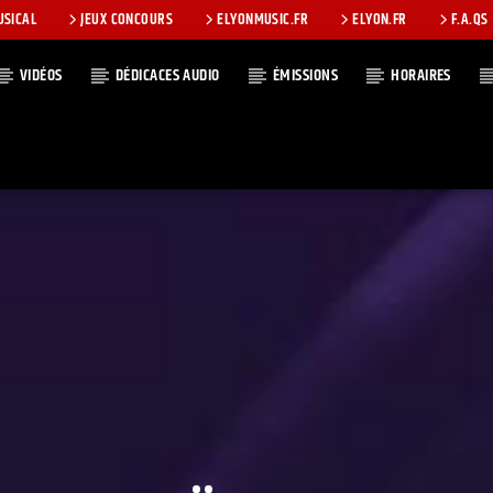
USICAL
JEUX CONCOURS
ELYONMUSIC.FR
ELYON.FR
F.A.QS
VIDÉOS
DÉDICACES AUDIO
ÉMISSIONS
HORAIRES
T