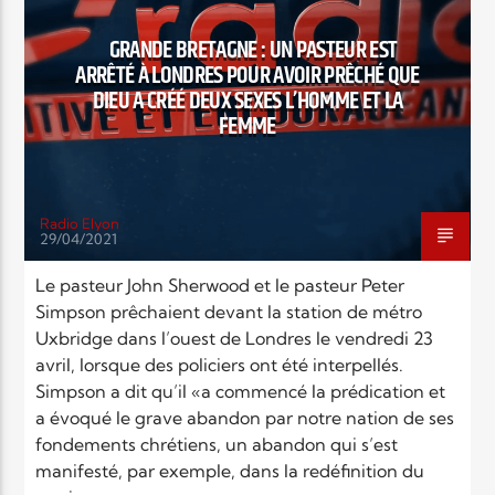
EN CE MOMENT
TITRE
GRANDE BRETAGNE : UN PASTEUR EST
ARTISTE
ARRÊTÉ À LONDRES POUR AVOIR PRÊCHÉ QUE
DIEU A CRÉÉ DEUX SEXES L’HOMME ET LA
FEMME
Radio Elyon
29/04/2021
Radio Elyon
Le pasteur John Sherwood et le pasteur Peter
Simpson prêchaient devant la station de métro
Uxbridge dans l’ouest de Londres le vendredi 23
Elyon Rhema
avril, lorsque des policiers ont été interpellés.
Simpson a dit qu’il «a commencé la prédication et
a évoqué le grave abandon par notre nation de ses
fondements chrétiens, un abandon qui s’est
Elyon Hits
manifesté, par exemple, dans la redéfinition du