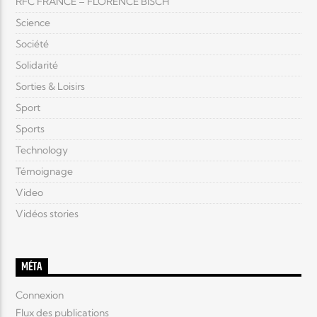
RFC FRANCE – FLORENCE BISCH
Science
Société
Solidarité
Sorties & Loisirs
Sport
Sports
Technology
Témoignage
Video
Vidéos stories
MÉTA
Connexion
Flux des publications