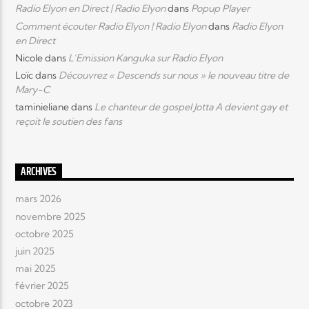
Radio Elyon en Direct | Radio Elyon
dans
Popup Player
Comment écouter Radio Elyon | Radio Elyon
dans
Radio Elyon
en Direct
Nicole
dans
L’Emission Kanguka sur Radio Elyon
Loïc
dans
Découvrez « Descends sur nous » le nouveau titre de
Mary-C
taminieliane
dans
Le chanteur de gospel Jotta A devient gay et
reçoit le soutien des fans
ARCHIVES
mars 2026
novembre 2025
octobre 2025
juin 2025
mai 2025
février 2025
octobre 2023