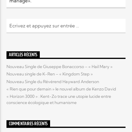
mariage».
Elyon Live
Elyon Kids
ARTICLES RÉCENTS
Nouveau Single de Giuseppe Bonaccorso – « Hail Mary »
Nouveau single de K-Ren – « Kingdom Step »
Nouveau Single du Révérend Hayward Anderson
« Rien que pour demain » le nouvel album de Kenzo David
« Horizon 3000 » : Kent-Zo trace une utopie lucide entre
conscience écologique et humanisme
COMMENTAIRES RÉCENTS