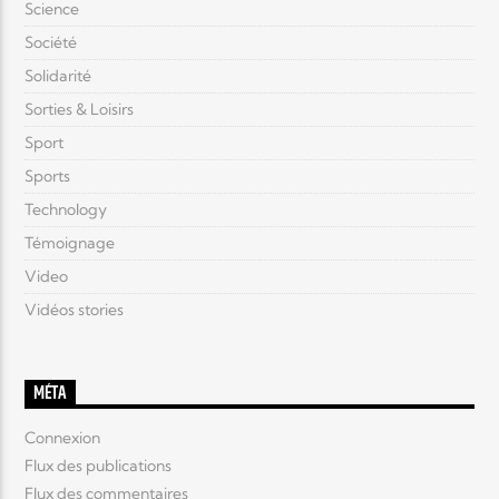
Science
Société
Solidarité
Sorties & Loisirs
Sport
Sports
Technology
Témoignage
Video
Vidéos stories
MÉTA
Connexion
Flux des publications
Flux des commentaires