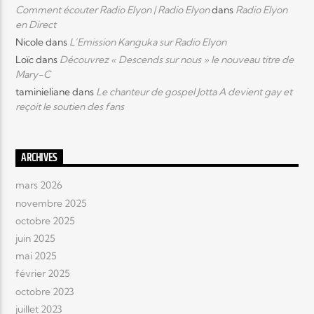
Comment écouter Radio Elyon | Radio Elyon
dans
Radio Elyon
en Direct
Nicole
dans
L’Emission Kanguka sur Radio Elyon
Loïc
dans
Découvrez « Descends sur nous » le nouveau titre de
Mary-C
taminieliane
dans
Le chanteur de gospel Jotta A devient gay et
reçoit le soutien des fans
ARCHIVES
mars 2026
novembre 2025
octobre 2025
juin 2025
mai 2025
février 2025
octobre 2023
juillet 2023