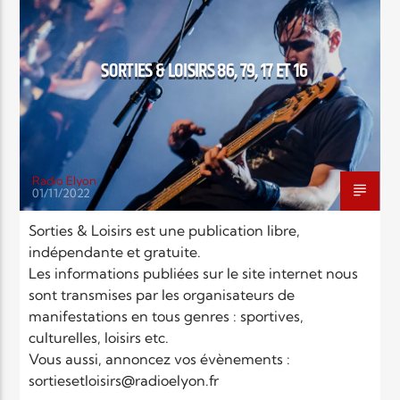
EN CE MOMENT
TITRE
ARTISTE
SORTIES & LOISIRS 86, 79, 17 ET 16
Radio Elyon
01/11/2022
Radio Elyon
Sorties & Loisirs est une publication libre,
indépendante et gratuite.
Les informations publiées sur le site internet nous
Elyon Rhema
sont transmises par les organisateurs de
manifestations en tous genres : sportives,
culturelles, loisirs etc.
Vous aussi, annoncez vos évènements :
Elyon Hits
sortiesetloisirs@radioelyon.fr