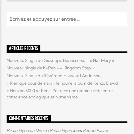
Elyon Live
Elyon Kids
ARTICLES RÉCENTS
Nouveau Single de Giuseppe Bonaccorso – « Hail Mary »
Nouveau single de K-Ren – « Kingdom Step »
Nouveau Single du Révérend Hayward Anderson
« Rien que pour demain » le nouvel album de Kenzo David
« Horizon 3000 » : Kent-Zo trace une utopie lucide entre
conscience écologique et humanisme
COMMENTAIRES RÉCENTS
Radio Elyon en Direct | Radio Elyon
dans
Popup Player