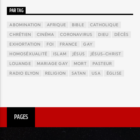
PAR TAG
ABOMINATION
AFRIQUE
BIBLE
CATHOLIQUE
CHRÉTIEN
CINÉMA
CORONAVIRUS
DIEU
DÉCÈS
EXHORTATION
FOI
FRANCE
GAY
HOMOSÉXUALITÉ
ISLAM
JÉSUS
JÉSUS-CHRIST
LOUANGE
MARIAGE GAY
MORT
PASTEUR
RADIO ELYON
RELIGION
SATAN
USA
ÉGLISE
PAGES