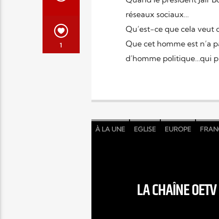
réseaux sociaux…
Qu’est-ce que cela veut d
Que cet homme est n’a pas
1
d’homme politique…qui plu
À LA UNE
EGLISE
EUROPE
FRAN
LA CHAÎNE OETV