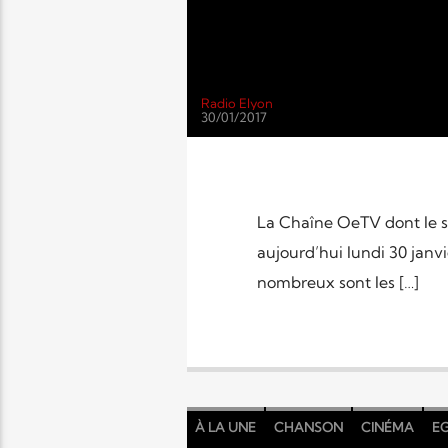
Radio Elyon
30/01/2017
La Chaîne OeTV dont le si
aujourd’hui lundi 30 janvi
nombreux sont les […]
À LA UNE
CHANSON
CINÉMA
EG