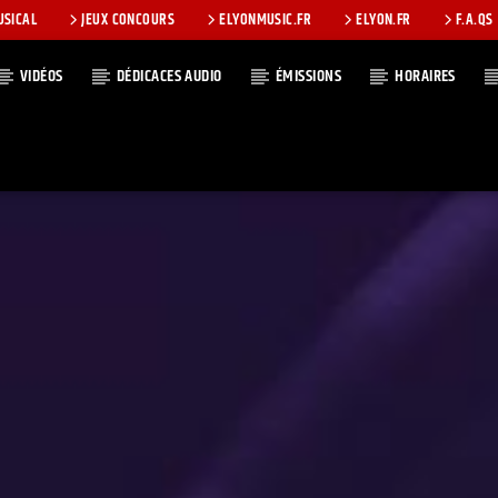
USICAL
JEUX CONCOURS
ELYONMUSIC.FR
ELYON.FR
F.A.QS
VIDÉOS
DÉDICACES AUDIO
ÉMISSIONS
HORAIRES
T