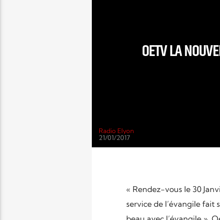
OETV LA NOUVEL
Radio Elyon
21/01/2017
« Rendez-vous le 30 Janvi
service de l’évangile fait
beau avec l’évangile ». O