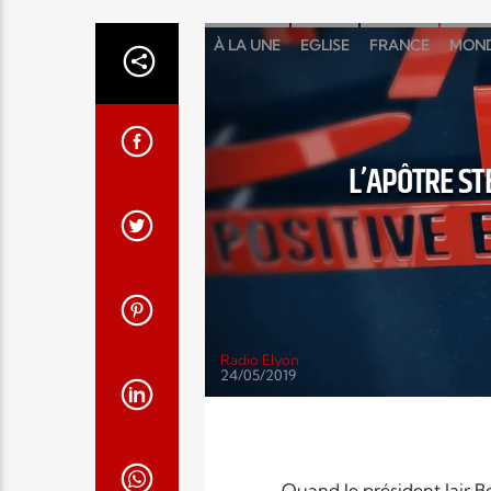
À LA UNE
EGLISE
FRANCE
MON
L’APÔTRE ST
Radio Elyon
24/05/2019
Quand le président Jair B