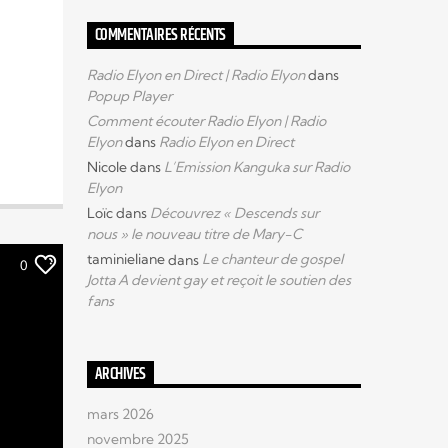
COMMENTAIRES RÉCENTS
Radio Elyon en Direct | Radio Elyon
dans
Popup Player
Comment écouter Radio Elyon | Radio
Elyon
dans
Radio Elyon en Direct
Nicole
dans
L’Emission Kanguka sur Radio
Elyon
Loïc
dans
Découvrez « Descends sur
nous » le nouveau titre de Mary-C
taminieliane
dans
Le chanteur de gospel
0
Jotta A devient gay et reçoit le soutien des
fans
ARCHIVES
mars 2026
novembre 2025