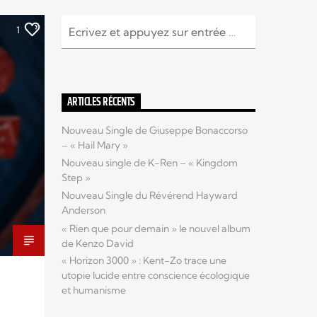
1
ARTICLES RÉCENTS
Nouveau Single de Giuseppe Bonaccorso
– « Hail Mary »
Nouveau single de K-Ren – « Kingdom
Step »
Nouveau Single du Révérend Hayward
Anderson
« Rien que pour demain » le nouvel album
de Kenzo David
« Horizon 3000 » : Kent-Zo trace une
utopie lucide entre conscience écologique
et humanisme