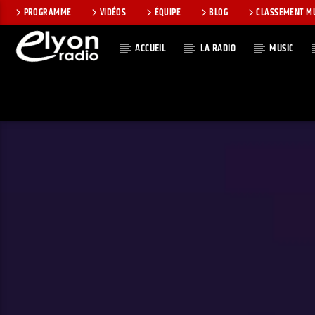
PROGRAMME
VIDÉOS
ÉQUIPE
BLOG
CLASSEMENT M
ACCUEIL
LA RADIO
MUSIC
EN CE MOMEN
RADIO ELYON
TITRE
POSITIVE ET
ARTISTE
ENCOURAGEANTE !