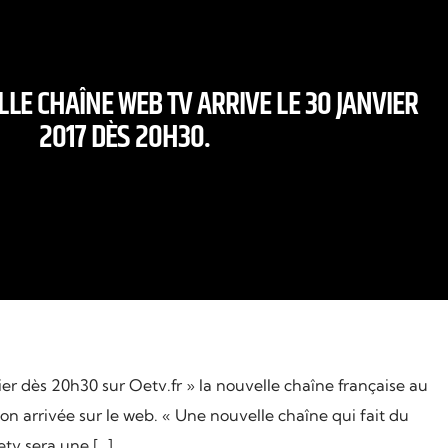
LE CHAÎNE WEB TV ARRIVE LE 30 JANVIER
2017 DÈS 20H30.
er dès 20h30 sur Oetv.fr » la nouvelle chaîne française au
 son arrivée sur le web. « Une nouvelle chaîne qui fait du
etv sera une […]