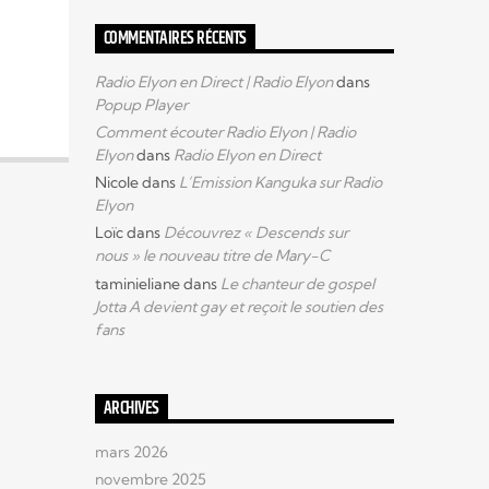
COMMENTAIRES RÉCENTS
Radio Elyon en Direct | Radio Elyon
dans
Popup Player
Comment écouter Radio Elyon | Radio
Elyon
dans
Radio Elyon en Direct
Nicole
dans
L’Emission Kanguka sur Radio
Elyon
Loïc
dans
Découvrez « Descends sur
nous » le nouveau titre de Mary-C
taminieliane
dans
Le chanteur de gospel
Jotta A devient gay et reçoit le soutien des
fans
ARCHIVES
mars 2026
novembre 2025