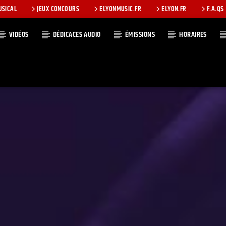
USICAL
JEUX CONCOURS
ELYONMUSIC.FR
ELYON.FR
F.A.QS
VIDÉOS
DÉDICACES AUDIO
ÉMISSIONS
HORAIRES
T