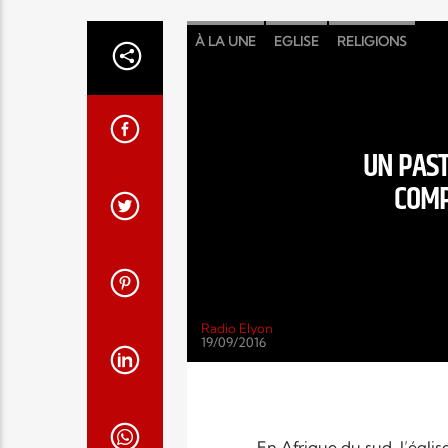
À LA UNE
EGLISE
RELIGIONS
UN PAST
COMP
Radio Elyon
19/09/2016
En Afrique du sud, l’églis