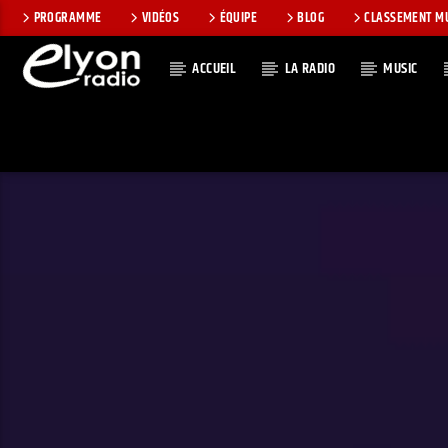
PROGRAMME
VIDÉOS
ÉQUIPE
BLOG
CLASSEMENT M
ACCUEIL
LA RADIO
MUSIC
EN CE MOMEN
RADIO ELYON
TITRE
POSITIVE ET
ARTISTE
ENCOURAGEANTE !