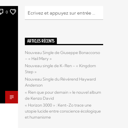
0
ARTICLES RÉCENTS
Nouveau Single de Giuseppe Bonaccorso
– « Hail Mary »
Nouveau single de K-Ren – « Kingdom
Step »
Nouveau Single du Révérend Hayward
Anderson
« Rien que pour demain » le nouvel album
de Kenzo David
« Horizon 3000 » : Kent-Zo trace une
utopie lucide entre conscience écologique
et humanisme