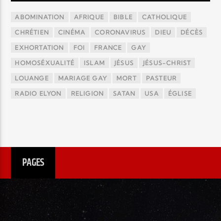
ABOMINATION
AFRIQUE
BIBLE
CATHOLIQUE
CHRÉTIEN
CINÉMA
CORONAVIRUS
DIEU
DÉCÈS
EXHORTATION
FOI
FRANCE
GAY
HOMOSÉXUALITÉ
ISLAM
JÉSUS
JÉSUS-CHRIST
LOUANGE
MARIAGE GAY
MORT
PASTEUR
RADIO ELYON
RELIGION
SATAN
USA
ÉGLISE
PAGES