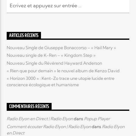
ARTICLES RÉCENTS
Nouveau Single de Giuseppe Bonaccorso – « Hail Mary »
Nouveau single de K-Ren – « Kingdom Step »
Nouveau Single du Révérend Hayward Anderson
« Rien que pour demain » le nouvel album de Kenzo David
« Horizon 3000 » : Kent-Zo trace une utopie lucide entre
conscience écologique et humanisme
COMMENTAIRES RÉCENTS
Radio Elyon en Direct | Radio Elyon
dans
Popup Player
Comment écouter Radio Elyon | Radio Elyon
dans
Radio Elyon
en Direct