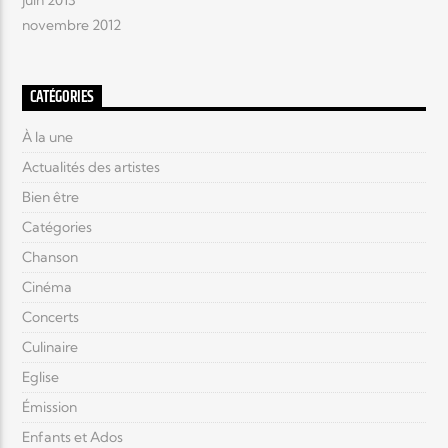
novembre 2012
CATÉGORIES
À la une
Actualités des artistes
Bien être
Catégories
Chanson
Cinéma
Concerts
Culinaire
Eglise
Émission
Enfants et Ados