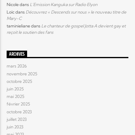
Nicole
dans
L’Emission Kanguka sur Radio Elyon
Loïc
dans
Découvrez « Descends sur nous » le nouveau titre de
Mary-C
taminieliane
dans
Le chanteur de gospel Jotta A devient gay et
reçoit le soutien des fans
ARCHIVES
mars 2026
novembre 2025
octobre 2025
juin 2025
mai 2025
février 2025
octobre 2023
juillet 2023
juin 2023
mai 2023