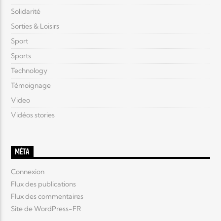
Solidarité
Sorties & Loisirs
Sport
Sports
Technology
Témoignage
Video
Vidéos stories
MÉTA
Connexion
Flux des publications
Flux des commentaires
Site de WordPress-FR