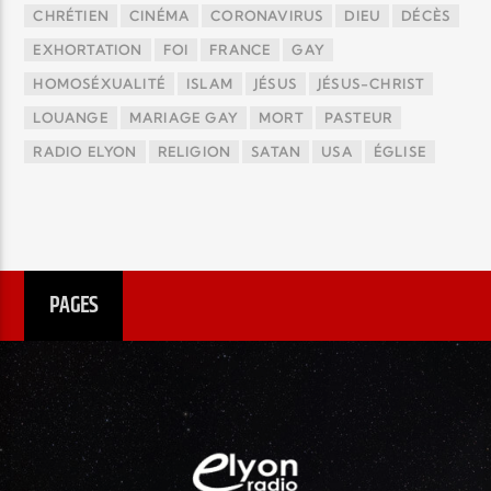
CHRÉTIEN
CINÉMA
CORONAVIRUS
DIEU
DÉCÈS
EXHORTATION
FOI
FRANCE
GAY
HOMOSÉXUALITÉ
ISLAM
JÉSUS
JÉSUS-CHRIST
LOUANGE
MARIAGE GAY
MORT
PASTEUR
RADIO ELYON
RELIGION
SATAN
USA
ÉGLISE
PAGES