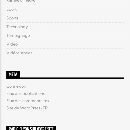
Sorties & Loisirs
Sport
Sports
Technology
Témoignage
Video
Vidéos stories
MÉTA
Connexion
Flux des publications
Flux des commentaires
Site de WordPress-FR
RADIO ELYON SUR VOTRE SITE