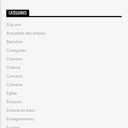
CATÉGORIES
À la une
Actualités des artistes
Bien être
Catégories
Chanson
Cinéma
Concerts
Culinaire
Eglise
Émission
Enfants et Ados
Enseignements
Europe