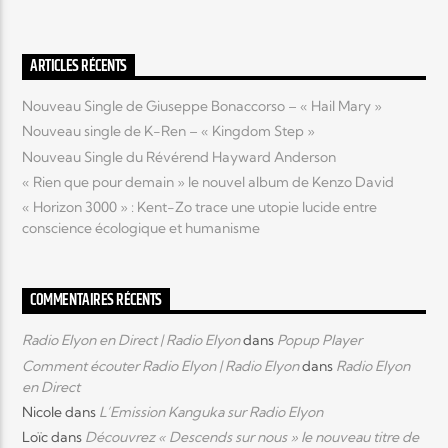
Elyon Live
ARTICLES RÉCENTS
Nouveau Single de Giuseppe Bonaccorso – « Hail Mary »
Nouveau single de K-Ren – « Kingdom Step »
Elyon Kids
Nouveau Single du Révérend Hayward Anderson
« Rien que pour demain » le nouvel album de Kenzo David
« Horizon 3000 » : Kent-Zo trace une utopie lucide entre
conscience écologique et humanisme
COMMENTAIRES RÉCENTS
Radio Elyon en Direct | Radio Elyon
dans
Popup Player
Comment écouter Radio Elyon | Radio Elyon
dans
Radio Elyon
en Direct
Nicole
dans
L’Emission Kanguka sur Radio Elyon
Loïc
dans
Découvrez « Descends sur nous » le nouveau titre de