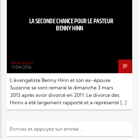
EN CE MOMENT
TITRE
ARTISTE
LA SECONDE CHANCE POUR LE PASTEUR
BENNY HINN
Radio Elyon
11/04/2016
Radio Elyon
L’évangeliste Benny Hinn et son ex-épouse
Suzanne se sont remarié le dimanche 3 mars
2013 après avoir divorcé en 2011. Le divorce des
Elyon Rhema
Hinns a été largement rapporté et a représenté […]
Elyon Hits