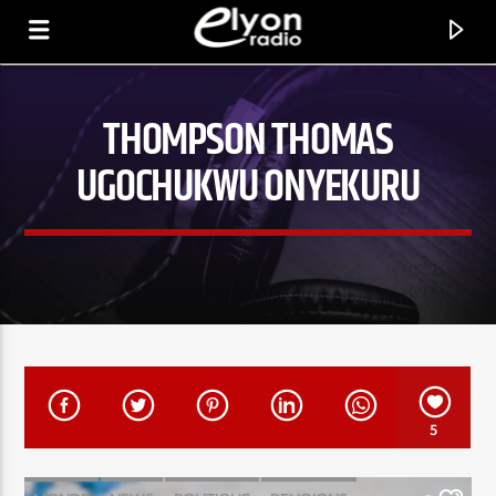
THOMPSON THOMAS
RADIO ELYON
UGOCHUKWU ONYEKURU
POSITIVE ET ENCOURAGEANTE !
5