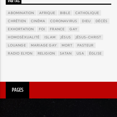
PAR TAG
ABOMINATION
AFRIQUE
BIBLE
CATHOLIQUE
CHRÉTIEN
CINÉMA
CORONAVIRUS
DIEU
DÉCÈS
EXHORTATION
FOI
FRANCE
GAY
HOMOSÉXUALITÉ
ISLAM
JÉSUS
JÉSUS-CHRIST
LOUANGE
MARIAGE GAY
MORT
PASTEUR
RADIO ELYON
RELIGION
SATAN
USA
ÉGLISE
PAGES