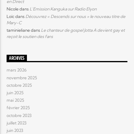
en Direct
Nicole
dans
L’Emission Kanguka sur Radio Elyon
Loïc
dans
Découvrez « Descends sur nous » le nouveau titre de
Mary-C
taminieliane
dans
Le chanteur de gospel Jotta A devient gay et
reçoit le soutien des fans
ARCHIVES
mars 2026
novembre 2025
octobre 2025
juin 2025
mai 2025
février 2025
octobre 2023
juillet 2023
juin 2023