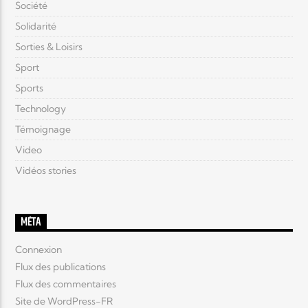
Société
Solidarité
Sorties & Loisirs
Sport
Sports
Technology
Témoignage
Video
Vidéos stories
MÉTA
Connexion
Flux des publications
Flux des commentaires
Site de WordPress-FR