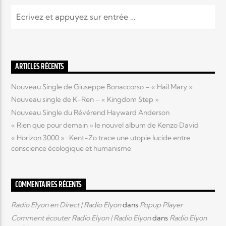
Elyon Live
ARTICLES RÉCENTS
Elyon Kids
Nouveau Single de Giuseppe Bonaccorso – « Hail Mary »
Nouveau single de K-Ren – « Kingdom Step »
Nouveau Single du Révérend Hayward Anderson
« Rien que pour demain » le nouvel album de Kenzo David
« Horizon 3000 » : Kent-Zo trace une utopie lucide entre
conscience écologique et humanisme
COMMENTAIRES RÉCENTS
Radio Elyon en Direct | Radio Elyon
dans
Popup Player
Comment écouter Radio Elyon | Radio Elyon
dans
Radio Elyon