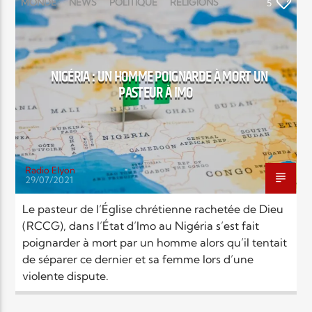
EN CE MOMENT
MONDE
NEWS
POLITIQUE
RELIGIONS
5
TITRE
ARTISTE
NIGÉRIA : UN HOMME POIGNARDE À MORT UN
PASTEUR À IMO
Radio Elyon
Radio Elyon
29/07/2021
Le pasteur de l’Église chrétienne rachetée de Dieu
(RCCG), dans l’État d’Imo au Nigéria s’est fait
Elyon Rhema
poignarder à mort par un homme alors qu’il tentait
de séparer ce dernier et sa femme lors d’une
violente dispute.
Elyon Hits