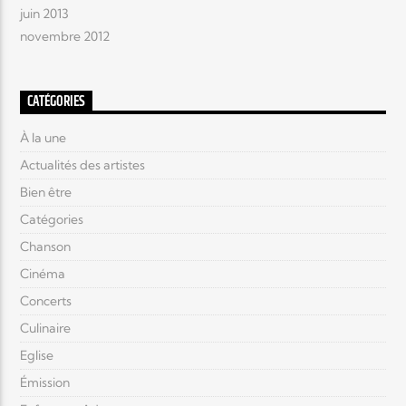
juin 2013
novembre 2012
CATÉGORIES
À la une
Actualités des artistes
Bien être
Catégories
Chanson
Cinéma
Concerts
Culinaire
Eglise
Émission