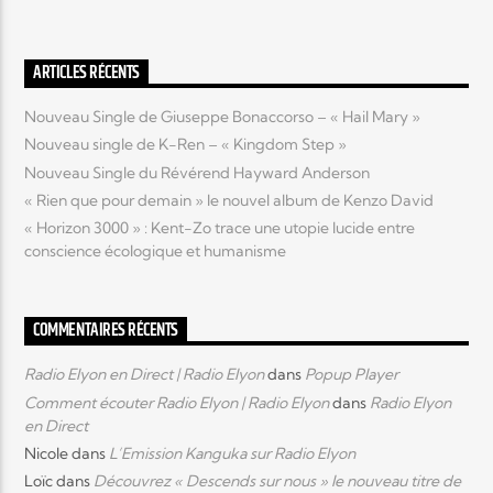
Elyon Live
ARTICLES RÉCENTS
Nouveau Single de Giuseppe Bonaccorso – « Hail Mary »
Nouveau single de K-Ren – « Kingdom Step »
Elyon Kids
Nouveau Single du Révérend Hayward Anderson
« Rien que pour demain » le nouvel album de Kenzo David
« Horizon 3000 » : Kent-Zo trace une utopie lucide entre
conscience écologique et humanisme
COMMENTAIRES RÉCENTS
Radio Elyon en Direct | Radio Elyon
dans
Popup Player
Comment écouter Radio Elyon | Radio Elyon
dans
Radio Elyon
en Direct
Nicole
dans
L’Emission Kanguka sur Radio Elyon
Loïc
dans
Découvrez « Descends sur nous » le nouveau titre de