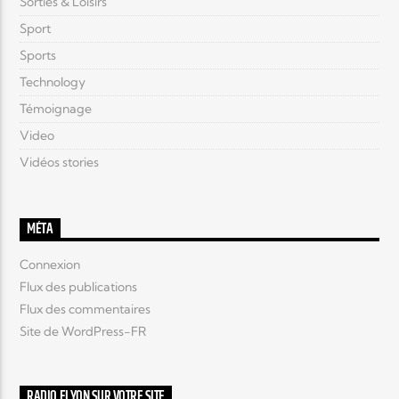
Sorties & Loisirs
Sport
Sports
Technology
Témoignage
Video
Vidéos stories
MÉTA
Connexion
Flux des publications
Flux des commentaires
Site de WordPress-FR
RADIO ELYON SUR VOTRE SITE