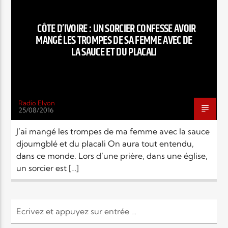
EN CE MOMENT
TITRE
CÔTE D’IVOIRE : UN SORCIER CONFESSE AVOIR
ARTISTE
MANGÉ LES TROMPES DE SA FEMME AVEC DE
LA SAUCE ET DU PLACALI
Radio Elyon
25/08/2016
Radio Elyon
J’ai mangé les trompes de ma femme avec la sauce
djoumgblé et du placali On aura tout entendu,
dans ce monde. Lors d’une prière, dans une église,
Elyon Rhema
un sorcier est […]
Elyon Hits