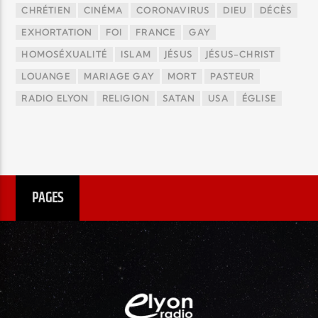
CHRÉTIEN
CINÉMA
CORONAVIRUS
DIEU
DÉCÈS
EXHORTATION
FOI
FRANCE
GAY
HOMOSÉXUALITÉ
ISLAM
JÉSUS
JÉSUS-CHRIST
LOUANGE
MARIAGE GAY
MORT
PASTEUR
RADIO ELYON
RELIGION
SATAN
USA
ÉGLISE
PAGES