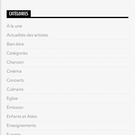
CATÉGORIES
À la une
Actualités des artistes
Bien être
Catégories
Chanson
Cinéma
Concerts
Culinaire
Eglise
Émission
Enfants et Ados
Enseignements
Europe