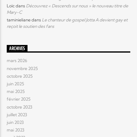
Loïc
dans
Découvrez « Descends sur nous » le nouveau titre de
Mary-C
taminieliane
dans
Le chanteur de gospel Jotta A devient gay et
reçoit le soutien des fans
ARCHIVES
mars 2026
novembre 2025
octobre 2025
juin 2025
mai 2025
février 2025
octobre 2023
juillet 2023
juin 2023
mai 2023