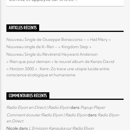
ARTICLES RÉCENTS
Nouveau Single de Giuseppe Bonaccorso – « Hail Mary »
Nouveau single de K-Ren – « Kingdom Step »
Nouveau Single du Révérend Hayward Anderson
« Rien que pour demain » le nouvel album de Kenzo David
« Horizon 3000 » : Kent-Zo trace une utopie lucide entre
conscience écologique et humanisme
COMMENTAIRES RÉCENTS
Radio Elyon en Direct | Radio Elyon
dans
Popup Player
Comment écouter Radio Elyon | Radio Elyon
dans
Radio Elyon
en Direct
Nicole
dans
L’Emission Kanguka sur Radio Elyon