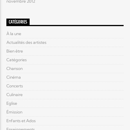
novembre 2012
CATÉGORIES
À la une
Actualités des artistes
Bien être
Catégories
Chanson
Cinéma
Concerts
Culinaire
Eglise
Émission
Enfants et Ados
Enseignements