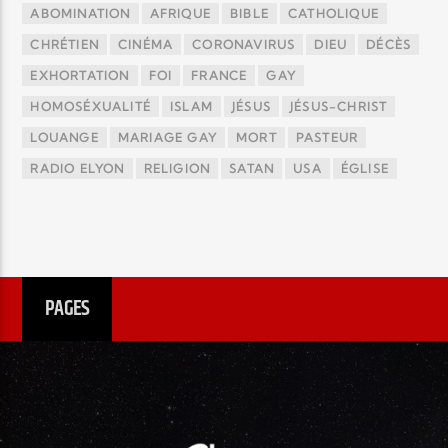
ABOMINATION
AFRIQUE
BIBLE
CATHOLIQUE
CHRÉTIEN
CINÉMA
CORONAVIRUS
DIEU
DÉCÈS
EXHORTATION
FOI
FRANCE
GAY
HOMOSÉXUALITÉ
ISLAM
JÉSUS
JÉSUS-CHRIST
LOUANGE
MARIAGE GAY
MORT
PASTEUR
RADIO ELYON
RELIGION
SATAN
USA
ÉGLISE
PAGES