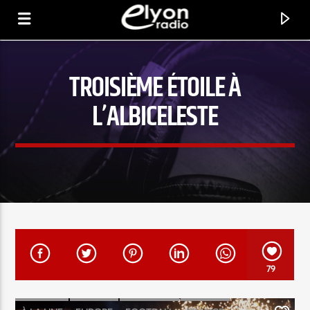
TROISIÈME ÉTOILE À
RADIO ELYON
L’ALBICELESTE
POSITIVE ET ENCOURAGEANTE !
79