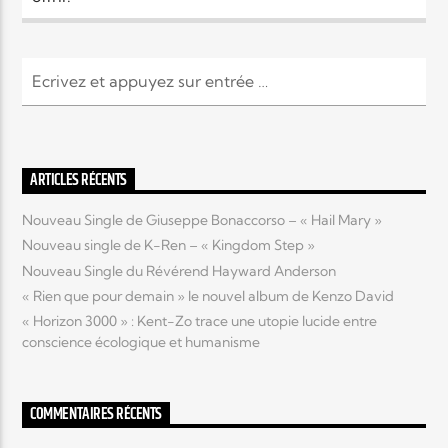
Elyon Live
Elyon Kids
ARTICLES RÉCENTS
Nouveau Single de Giuseppe Bonaccorso – « Hail Mary »
Nouveau single de K-Ren – « Kingdom Step »
Nouveau Single du Révérend Hayward Anderson
« Rien que pour demain » le nouvel album de Kenzo David
« Horizon 3000 » : Kent-Zo trace une utopie lucide entre
conscience écologique et humanisme
COMMENTAIRES RÉCENTS