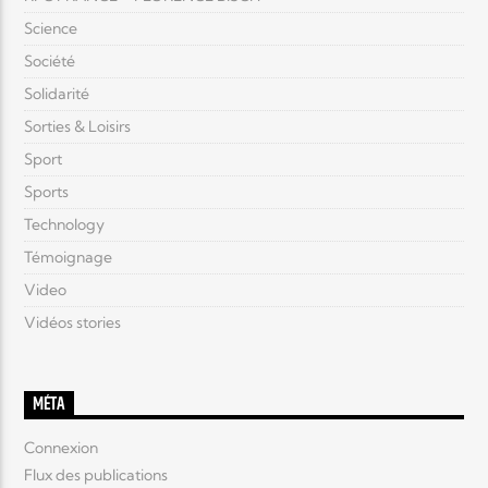
Science
Société
Solidarité
Sorties & Loisirs
Sport
Sports
Technology
Témoignage
Video
Vidéos stories
MÉTA
Connexion
Flux des publications