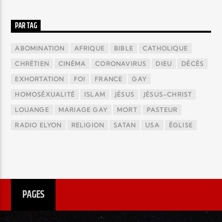
PAR TAG
ABOMINATION
AFRIQUE
BIBLE
CATHOLIQUE
CHRÉTIEN
CINÉMA
CORONAVIRUS
DIEU
DÉCÈS
EXHORTATION
FOI
FRANCE
GAY
HOMOSÉXUALITÉ
ISLAM
JÉSUS
JÉSUS-CHRIST
LOUANGE
MARIAGE GAY
MORT
PASTEUR
RADIO ELYON
RELIGION
SATAN
USA
ÉGLISE
PAGES