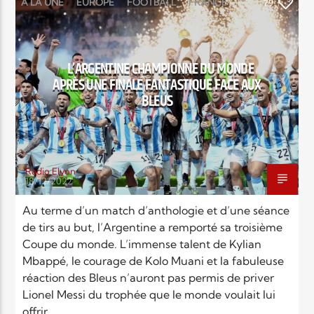
EN CE MOMENT
À LA UNE
EUROPE
FOOTBALL
FRANCE
79
TITRE
NEWS
SPORT
ARTISTE
L’ARGENTINE CHAMPIONNE DU MONDE
APRÈS UNE FINALE FANTASTIQUE FACE AUX
BLEUS
Radio Elyon
Radio Elyon
18/12/2022
Au terme d’un match d’anthologie et d’une séance
de tirs au but, l’Argentine a remporté sa troisième
Elyon Rhema
Coupe du monde. L’immense talent de Kylian
Mbappé, le courage de Kolo Muani et la fabuleuse
réaction des Bleus n’auront pas permis de priver
Elyon Hits
Lionel Messi du trophée que le monde voulait lui
offrir.