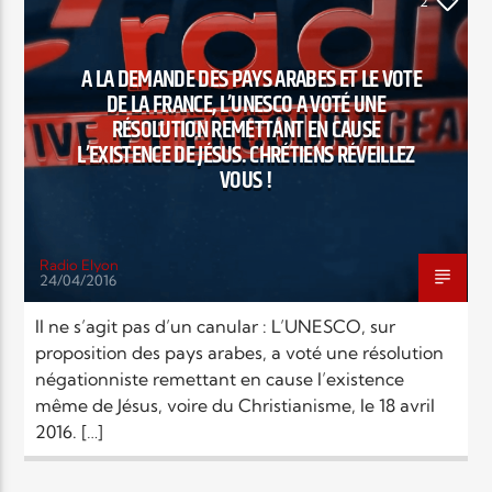
EN CE MOMENT
2
TITRE
SOCIÉTÉ
ARTISTE
A LA DEMANDE DES PAYS ARABES ET LE VOTE
DE LA FRANCE, L’UNESCO A VOTÉ UNE
RÉSOLUTION REMETTANT EN CAUSE
L’EXISTENCE DE JÉSUS. CHRÉTIENS RÉVEILLEZ
VOUS !
Radio Elyon
Radio Elyon
24/04/2016
Il ne s’agit pas d’un canular : L’UNESCO, sur
proposition des pays arabes, a voté une résolution
Elyon Rhema
négationniste remettant en cause l’existence
même de Jésus, voire du Christianisme, le 18 avril
2016. […]
Elyon Hits