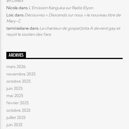
en Direct
Nicole
dans
L’Emission Kanguka sur Radio Elyon
Loïc
dans
Découvrez « Descends sur nous » le nouveau titre de
Mary-C
taminieliane
dans
Le chanteur de gospel Jotta A devient gay et
reçoit le soutien des fans
ARCHIVES
mars 2026
novembre 2025
octobre 2025
juin 2025
mai 2025
février 2025
octobre 2023
juillet 2023
juin 2023