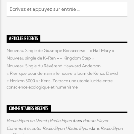
Elyon Live
ARTICLES RÉCENTS
Elyon Kids
Nouveau Single de Giuseppe Bonaccorso – « Hail Mary »
Nouveau single de K-Ren – « Kingdom Step »
Nouveau Single du Révérend Hayward Anderson
« Rien que pour demain » le nouvel album de Kenzo David
« Horizon 3000 » : Kent-Zo trace une utopie lucide entre
conscience écologique et humanisme
COMMENTAIRES RÉCENTS
Radio Elyon en Direct | Radio Elyon
dans
Popup Player
Comment écouter Radio Elyon | Radio Elyon
dans
Radio Elyon