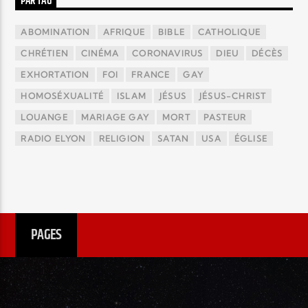
PAR TAG
ABOMINATION
AFRIQUE
BIBLE
CATHOLIQUE
CHRÉTIEN
CINÉMA
CORONAVIRUS
DIEU
DÉCÈS
EXHORTATION
FOI
FRANCE
GAY
HOMOSÉXUALITÉ
ISLAM
JÉSUS
JÉSUS-CHRIST
LOUANGE
MARIAGE GAY
MORT
PASTEUR
RADIO ELYON
RELIGION
SATAN
USA
ÉGLISE
PAGES