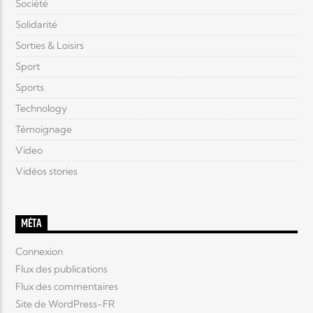
Société
Solidarité
Sorties & Loisirs
Sport
Sports
Technology
Témoignage
Video
Vidéos stories
MÉTA
Connexion
Flux des publications
Flux des commentaires
Site de WordPress-FR