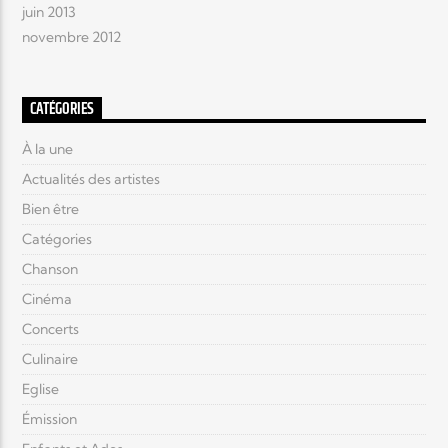
juin 2013
novembre 2012
CATÉGORIES
À la une
Actualités des artistes
Bien être
Catégories
Chanson
Cinéma
Concerts
Culinaire
Eglise
Émission