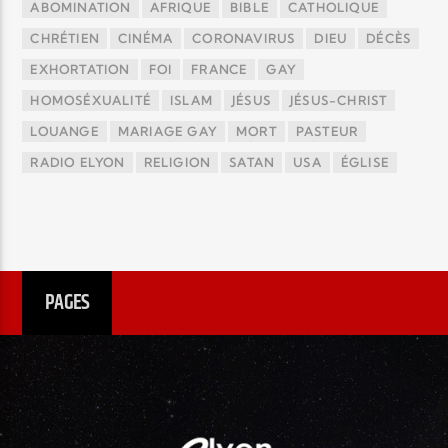
ABOMINATION
AFRIQUE
BIBLE
CATHOLIQUE
CHRÉTIEN
CINÉMA
CORONAVIRUS
DIEU
DÉCÈS
EXHORTATION
FOI
FRANCE
GAY
HOMOSÉXUALITÉ
ISLAM
JÉSUS
JÉSUS-CHRIST
LOUANGE
MARIAGE GAY
MORT
PASTEUR
RADIO ELYON
RELIGION
SATAN
USA
ÉGLISE
PAGES