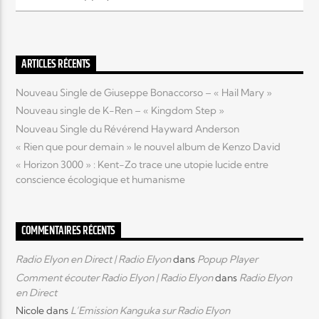
Elyon Live
ARTICLES RÉCENTS
Nouveau Single de Giuseppe Bonaccorso – « Hail Mary »
Elyon Kids
Nouveau single de K-Ren – « Kingdom Step »
Nouveau Single du Révérend Hayward Anderson
« Rien que pour demain » le nouvel album de Kenzo David
« Horizon 3000 » : Kent-Zo trace une utopie lucide entre
conscience écologique et humanisme
COMMENTAIRES RÉCENTS
Radio Elyon en Direct | Radio Elyon
dans
Popup Player
Comment écouter Radio Elyon | Radio Elyon
dans
Radio Elyon
en Direct
Nicole
dans
L’Emission Kanguka sur Radio Elyon