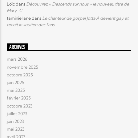
Loïc
dans
Découvrez « Descends sur nous » le nouveau titre de
Mary-C
taminieliane
dans
Le chanteur de gospel Jotta A devient gay et
reçoit le soutien des fans
ARCHIVES
mars 2026
novembre 2025
octobre 2025
juin 2025
mai 2025
février 2025
octobre 2023
juillet 2023
juin 2023
mai 2023
avril 2023