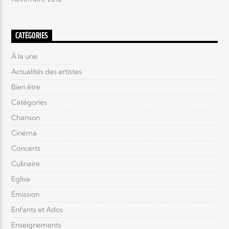
CATÉGORIES
À la une
Actualités des artistes
Bien être
Catégories
Chanson
Cinéma
Concerts
Culinaire
Eglise
Émission
Enfants et Ados
Enseignements