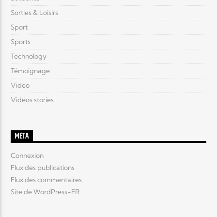
Sorties & Loisirs
Sport
Sports
Technology
Témoignage
Video
Vidéos stories
MÉTA
Connexion
Flux des publications
Flux des commentaires
Site de WordPress-FR