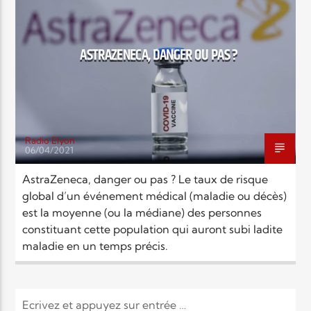
EN CE MOMENT
TITRE
ARTISTE
ASTRAZENECA, DANGER OU PAS ?
Radio Elyon
06/04/2021
Radio Elyon
AstraZeneca, danger ou pas ? Le taux de risque
global d’un événement médical (maladie ou décès)
est la moyenne (ou la médiane) des personnes
Elyon Rhema
constituant cette population qui auront subi ladite
maladie en un temps précis.
Elyon Hits