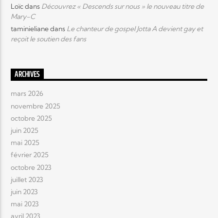
Loïc
dans
Découvrez « Descends sur nous » le nouveau titre de
Mary-C
taminieliane
dans
Le chanteur de gospel Jotta A devient gay et
reçoit le soutien des fans
ARCHIVES
mars 2026
novembre 2025
octobre 2025
juin 2025
mai 2025
février 2025
octobre 2023
juillet 2023
juin 2023
mai 2023
avril 2023