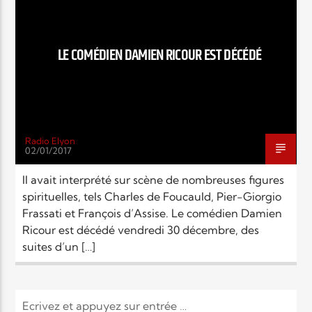
EN CE MOMENT
TITRE
ARTISTE
LE COMÉDIEN DAMIEN RICOUR EST DÉCÉDÉ
Radio Elyon
02/01/2017
Radio Elyon
Il avait interprété sur scène de nombreuses figures
spirituelles, tels Charles de Foucauld, Pier-Giorgio
Frassati et François d’Assise. Le comédien Damien
Elyon Rhema
Ricour est décédé vendredi 30 décembre, des
suites d’un […]
Elyon Hits