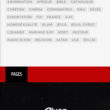
ABOMINATION
AFRIQUE
BIBLE
CATHOLIQUE
CHRÉTIEN
CINÉMA
CORONAVIRUS
DIEU
DÉCÈS
EXHORTATION
FOI
FRANCE
GAY
HOMOSÉXUALITÉ
ISLAM
JÉSUS
JÉSUS-CHRIST
LOUANGE
MARIAGE GAY
MORT
PASTEUR
RADIO ELYON
RELIGION
SATAN
USA
ÉGLISE
PAGES