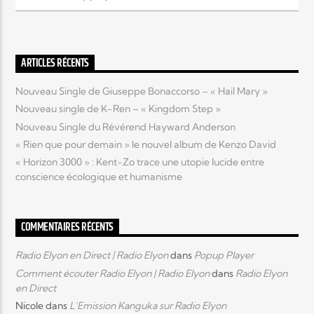
Elyon Live
ARTICLES RÉCENTS
Nouveau Single de Giuseppe Bonaccorso – « Hail Mary »
Elyon Kids
Nouveau single de K-Ren – « Kingdom Step »
Nouveau Single du Révérend Hayward Anderson
« Rien que pour demain » le nouvel album de Kenzo David
« Horizon 3000 » : Kent-Zo trace une utopie lucide entre
conscience écologique et humanisme
COMMENTAIRES RÉCENTS
Radio Elyon en Direct | Radio Elyon
dans
Popup Player
Comment écouter Radio Elyon | Radio Elyon
dans
Radio Elyon
en Direct
Nicole
dans
L’Emission Kanguka sur Radio Elyon