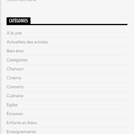
CATÉGORIES
À la une
Actualités des artistes
Bien être
Catégories
Chanson
Cinéma
Concerts
Culinaire
Eglise
Émission
Enfants et Ados
Enseignements