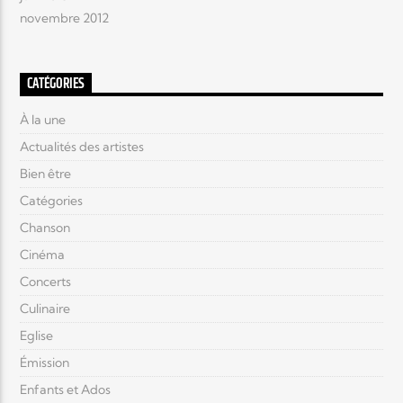
novembre 2012
CATÉGORIES
À la une
Actualités des artistes
Bien être
Catégories
Chanson
Cinéma
Concerts
Culinaire
Eglise
Émission
Enfants et Ados