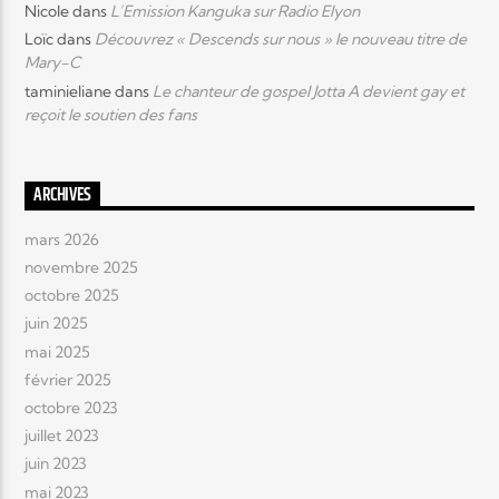
Nicole
dans
L’Emission Kanguka sur Radio Elyon
Loïc
dans
Découvrez « Descends sur nous » le nouveau titre de
Mary-C
taminieliane
dans
Le chanteur de gospel Jotta A devient gay et
reçoit le soutien des fans
ARCHIVES
mars 2026
novembre 2025
octobre 2025
juin 2025
mai 2025
février 2025
octobre 2023
juillet 2023
juin 2023
mai 2023