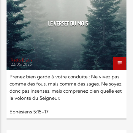
EN CE MOMENT
TITRE
ARTISTE
LE VERSET DU MOIS
Radio Elyon
22/05/2025
Radio Elyon
Prenez bien garde à votre conduite : Ne vivez pas
comme des fous, mais comme des sages. Ne soyez
donc pas insensés, mais comprenez bien quelle est
Elyon Rhema
la volonté du Seigneur.
Ephésiens 5:15-17
Elyon Hits