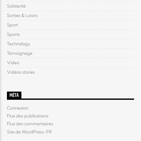
Solidarité
Sorties & Loisirs
Sport
Sports
Technology
Témoignage
Video
Vidéos stories
MÉTA
Connexion
Flux des publications
Flux des commentaires
Site de WordPress-FR