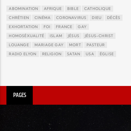
ABOMINATION
AFRIQUE
BIBLE
CATHOLIQUE
CHRÉTIEN
CINÉMA
CORONAVIRUS
DIEU
DÉCÈS
EXHORTATION
FOI
FRANCE
GAY
HOMOSÉXUALITÉ
ISLAM
JÉSUS
JÉSUS-CHRIST
LOUANGE
MARIAGE GAY
MORT
PASTEUR
RADIO ELYON
RELIGION
SATAN
USA
ÉGLISE
PAGES