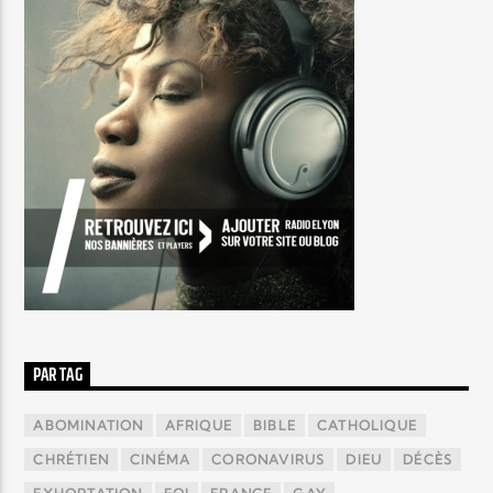
PAR TAG
ABOMINATION
AFRIQUE
BIBLE
CATHOLIQUE
CHRÉTIEN
CINÉMA
CORONAVIRUS
DIEU
DÉCÈS