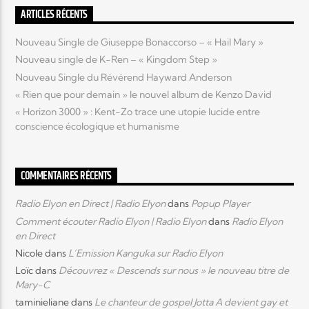
ARTICLES RÉCENTS
Nouveau Single de Giuseppe Bonaccorso – « Hail Mary »
Nouveau single de K-Ren – « Kingdom Step »
Nouveau Single du Révérend Hayward Anderson
« Rien que pour demain » le nouvel album de Kenzo David
« Horizon 3000 » : Kent-Zo trace une utopie lucide entre
conscience écologique et humanisme
COMMENTAIRES RÉCENTS
Radio Elyon en Direct | Radio Elyon
dans
Popup Player
Comment écouter Radio Elyon | Radio Elyon
dans
Radio Elyon
en Direct
Nicole
dans
L’Emission Kanguka sur Radio Elyon
Loïc
dans
Découvrez « Descends sur nous » le nouveau titre de
Mary-C
taminieliane
dans
Le chanteur de gospel Jotta A devient gay et