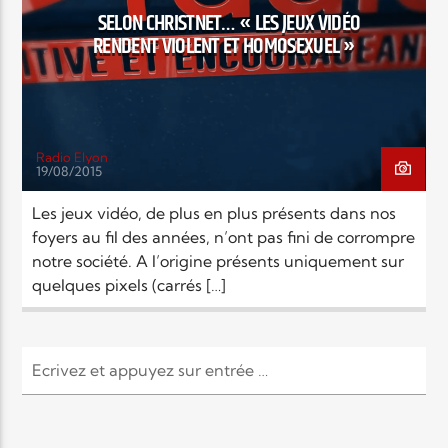
SELON CHRISTNET… « LES JEUX VIDÉO
RENDENT VIOLENT ET HOMOSEXUEL »
Elyon Live
Elyon Kids
Radio Elyon
19/08/2015
Les jeux vidéo, de plus en plus présents dans nos
foyers au fil des années, n’ont pas fini de corrompre
notre société. A l’origine présents uniquement sur
quelques pixels (carrés […]