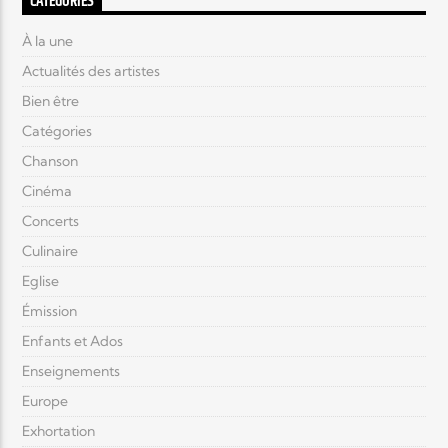
CATÉGORIES
À la une
Actualités des artistes
Bien être
Catégories
Chanson
Cinéma
Concerts
Culinaire
Eglise
Émission
Enfants et Ados
Enseignements
Europe
Exhortation