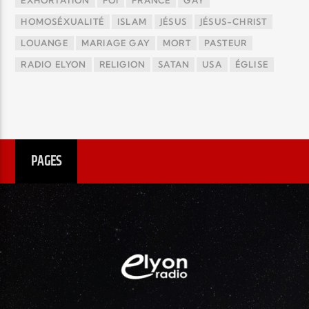
EXHORTATION
FOI
FRANCE
GAY
HOMOSÉXUALITÉ
ISLAM
JÉSUS
JÉSUS-CHRIST
LOUANGE
MARIAGE GAY
MORT
PASTEUR
RADIO ELYON
RELIGION
SATAN
USA
ÉGLISE
PAGES