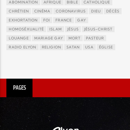
ABOMINATION
AFRIQUE
BIBLE
CATHOLIQUE
CHRÉTIEN
CINÉMA
CORONAVIRUS
DIEU
DÉCÈS
EXHORTATION
FOI
FRANCE
GAY
HOMOSÉXUALITÉ
ISLAM
JÉSUS
JÉSUS-CHRIST
LOUANGE
MARIAGE GAY
MORT
PASTEUR
RADIO ELYON
RELIGION
SATAN
USA
ÉGLISE
PAGES