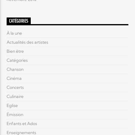
CATÉGORIES
À la une
Actualités des artistes
Bien être
Catégories
Chanson
Cinéma
Concerts
Culinaire
Eglise
Émission
Enfants et Ados
Enseignements