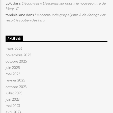
Loïc
dans
Découvrez « Descends sur nous » le nouveau titre de
Mary-C
taminieliane
dans
Le chanteur de gospel Jotta A devient gay et
reçoit le soutien des fans
ARCHIVES
mars 2026
novembre 2025
octobre 2025
juin 2025
mai 2025
février 2025
octobre 2023
juillet 2023
juin 2023
mai 2023
avril 2023