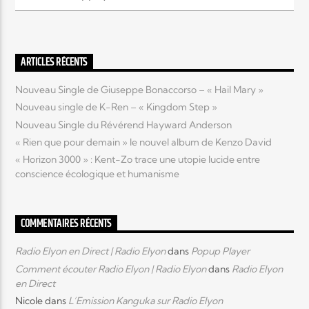
Elyon Live
ARTICLES RÉCENTS
Nouveau Single de Giuseppe Bonaccorso – « Hail Mary »
Elyon Kids
Nouveau single de K-Ren – « Kingdom Step »
Nouveau Single du Révérend Hayward Anderson
« Rien que pour demain » le nouvel album de Kenzo David
« Horizon 3000 » : Kent-Zo trace une utopie lucide entre
conscience écologique et humanisme
COMMENTAIRES RÉCENTS
Radio Elyon en Direct | Radio Elyon
dans
Popup Player
Comment écouter Radio Elyon | Radio Elyon
dans
Radio Elyon
en Direct
Nicole
dans
L’Emission Kanguka sur Radio Elyon