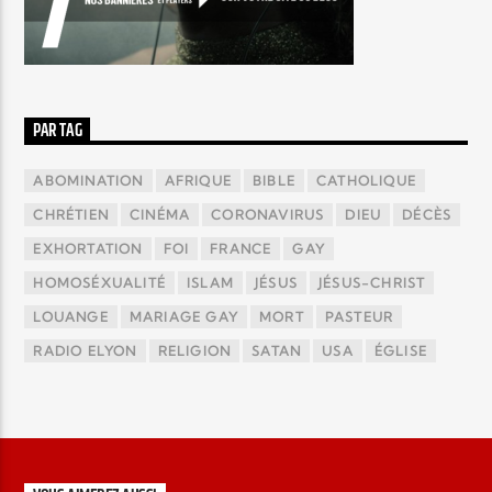
PAR TAG
ABOMINATION
AFRIQUE
BIBLE
CATHOLIQUE
CHRÉTIEN
CINÉMA
CORONAVIRUS
DIEU
DÉCÈS
EXHORTATION
FOI
FRANCE
GAY
HOMOSÉXUALITÉ
ISLAM
JÉSUS
JÉSUS-CHRIST
LOUANGE
MARIAGE GAY
MORT
PASTEUR
RADIO ELYON
RELIGION
SATAN
USA
ÉGLISE