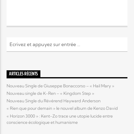
Elyon c'est quoi la procédure?
Reply
(
0
)
Like
(
1
)
Dislike
(
0
)
nicolas1
4 years ago
Salut comment ça va?
Reply
(
0
)
Like
(
1
)
Dislike
(
0
)
Radio Elyon
Hello! Nous sommes heureux que
ARTICLES RÉCENTS
vous soyez ici, n'hésitez pas à
Nouveau Single de Giuseppe Bonaccorso – « Hail Mary »
regarder ou à vous lancer
Nouveau single de K-Ren – « Kingdom Step »
directement dans la conversation.
Nouveau Single du Révérend Hayward Anderson
Soyez vous-même, soyez amical
et amusez-vous!
« Rien que pour demain » le nouvel album de Kenzo David
« Horizon 3000 » : Kent-Zo trace une utopie lucide entre
conscience écologique et humanisme