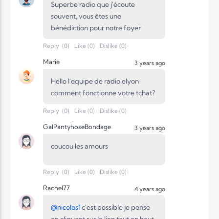
Superbe radio que j'écoute
souvent, vous êtes une
Elyon Live
bénédiction pour notre foyer
Reply
(
0
)
Like
(
0
)
Dislike
(
0
)
Marie
3 years ago
Elyon Kids
Hello l'equipe de radio elyon
comment fonctionne votre tchat?
Reply
(
0
)
Like
(
0
)
Dislike
(
0
)
GalPantyhoseBondage
3 years ago
coucou les amours
Reply
(
0
)
Like
(
0
)
Dislike
(
0
)
Rachel77
4 years ago
@
nicolas1
c'est possible je pense
en cliquant sur le lien tout en haut