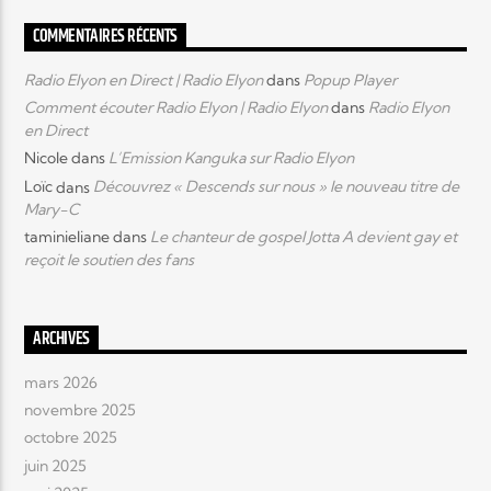
COMMENTAIRES RÉCENTS
Radio Elyon en Direct | Radio Elyon
dans
Popup Player
Comment écouter Radio Elyon | Radio Elyon
dans
Radio Elyon
en Direct
Nicole
dans
L’Emission Kanguka sur Radio Elyon
Loïc
dans
Découvrez « Descends sur nous » le nouveau titre de
Mary-C
taminieliane
dans
Le chanteur de gospel Jotta A devient gay et
reçoit le soutien des fans
ARCHIVES
mars 2026
novembre 2025
octobre 2025
juin 2025