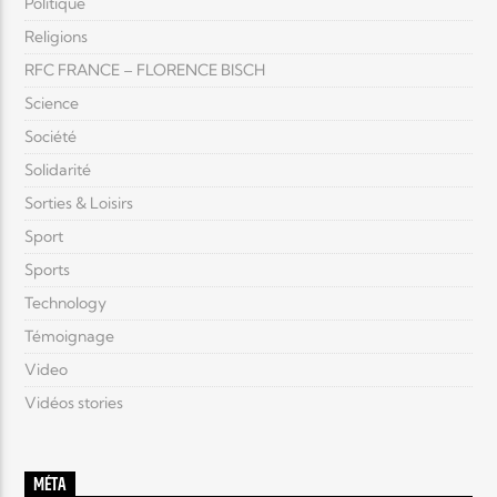
Politique
Religions
RFC FRANCE – FLORENCE BISCH
Science
Société
Solidarité
Sorties & Loisirs
Sport
Sports
Technology
Témoignage
Video
Vidéos stories
MÉTA