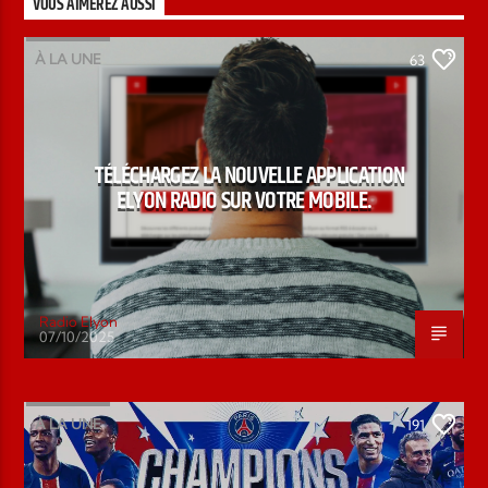
VOUS AIMEREZ AUSSI
À LA UNE
63
TÉLÉCHARGEZ LA NOUVELLE APPLICATION
ELYON RADIO SUR VOTRE MOBILE.
Radio Elyon
07/10/2025
À LA UNE
191