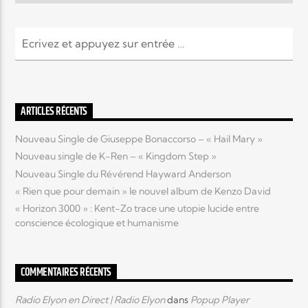
ARTICLES RÉCENTS
Nouveau Single de Giuseppe Bonaccorso – « Hail Mary »
Nouveau single de K-Ren – « Kingdom Step »
Nouveau Single du Révérend Hayward Anderson
« Rien que pour demain » le nouvel album de Kenzo David
« Horizon 3000 » : Kent-Zo trace une utopie lucide entre
conscience écologique et humanisme
COMMENTAIRES RÉCENTS
Radio Elyon en Direct | Radio Elyon
dans
Popup Player