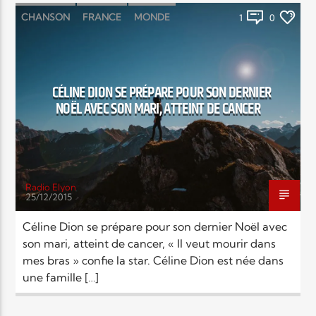
CHANSON
FRANCE
MONDE
1
0
RELIGIONS
SOCIÉTÉ
CÉLINE DION SE PRÉPARE POUR SON DERNIER
NOËL AVEC SON MARI, ATTEINT DE CANCER
Radio Elyon
25/12/2015
Céline Dion se prépare pour son dernier Noël avec
son mari, atteint de cancer, « Il veut mourir dans
mes bras » confie la star. Céline Dion est née dans
une famille […]