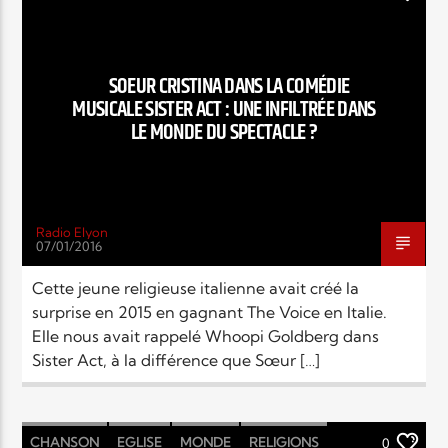
RELIGIONS
SOEUR CRISTINA DANS LA COMÉDIE
MUSICALE SISTER ACT : UNE INFILTRÉE DANS
LE MONDE DU SPECTACLE ?
Radio Elyon
07/01/2016
Cette jeune religieuse italienne avait créé la
surprise en 2015 en gagnant The Voice en Italie.
Elle nous avait rappelé Whoopi Goldberg dans
Sister Act, à la différence que Sœur […]
CHANSON
EGLISE
MONDE
RELIGIONS
0