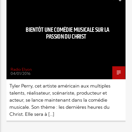
SOCIÉTÉ
BIENTÔT UNE COMÉDIE MUSICALE SUR LA
PASSION DU CHRIST
Radio Elyon
04/01/2016
Tyler Perry, cet artiste américain aux multiples
talents, réalisateur, scénariste, producteur et
acteur, se lance maintenant dans la comédie
musicale. Son thème : les dernières heures du
Christ. Elle sera à […]