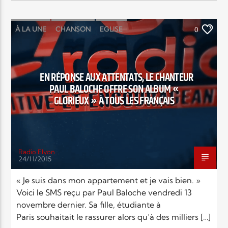
À LA UNE
CHANSON
EGLISE
0
POLITIQUE
RELIGIONS
SOCIÉTÉ
EN RÉPONSE AUX ATTENTATS, LE CHANTEUR
PAUL BALOCHE OFFRE SON ALBUM «
GLORIEUX » À TOUS LES FRANÇAIS
Radio Elyon
24/11/2015
« Je suis dans mon appartement et je vais bien. »
Voici le SMS reçu par Paul Baloche vendredi 13
novembre dernier. Sa fille, étudiante à
Paris souhaitait le rassurer alors qu’à des milliers […]