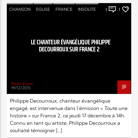
CHANSON
EGLISE
FRANCE
INSOLITE
1
1
MONDE
POLITIQUE
RELIGIONS
SOCIÉTÉ
LE CHANTEUR ÉVANGÉLIQUE PHILIPPE
DECOURROUX SUR FRANCE 2
Radio Elyon
19/12/2015
Philippe Decourroux, chanteur évangélique
engagé, est intervenue dans l’émission « Toute une
histoire » sur France 2, ce jeudi 17 décembre à 14h.
Connu en tant qu’artiste, Philippe Decourroux a
souhaité témoigner […]