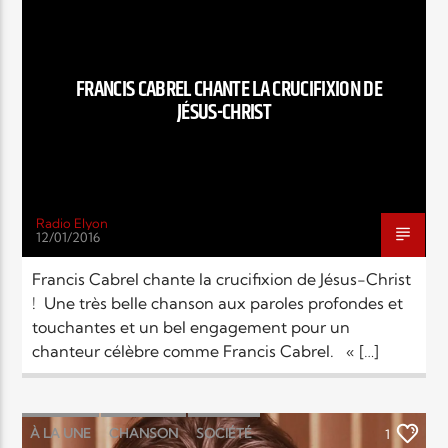
EN CE MOMENT
RELIGIONS
SOCIÉTÉ
TITRE
ARTISTE
FRANCIS CABREL CHANTE LA CRUCIFIXION DE
JÉSUS-CHRIST
Radio Elyon
Radio Elyon
12/01/2016
Francis Cabrel chante la crucifixion de Jésus-Christ
! Une très belle chanson aux paroles profondes et
Elyon Rhema
touchantes et un bel engagement pour un
chanteur célèbre comme Francis Cabrel. « […]
Elyon Hits
À LA UNE
CHANSON
SOCIÉTÉ
1