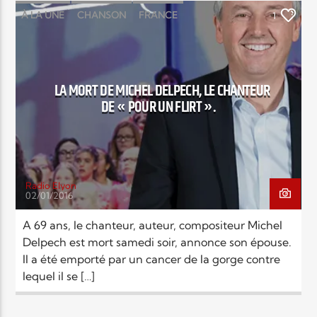
À LA UNE
CHANSON
FRANCE
1
RELIGIONS
SOCIÉTÉ
LA MORT DE MICHEL DELPECH, LE CHANTEUR
DE « POUR UN FLIRT ».
Radio Elyon
02/01/2016
A 69 ans, le chanteur, auteur, compositeur Michel
Delpech est mort samedi soir, annonce son épouse.
Il a été emporté par un cancer de la gorge contre
lequel il se […]