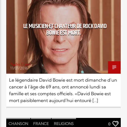
Elyon Live
LE MUSICIEN ET CHANTEUR DE ROCK DAVID
BOWIE EST MORT.
Elyon Kids
Radio Elyon
11/01/2016
Le légendaire David Bowie est mort dimanche d’un
cancer à l’âge de 69 ans, ont annoncé lundi sa
famille et ses comptes officiels. «David Bowie est
mort paisiblement aujourd’hui entouré […]
CHANSON
FRANCE
RELIGIONS
0