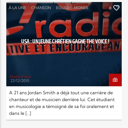
À LA UNE
CHANSON
EGLISE
MONDE
0
RELIGIONS
SOCIÉTÉ
USA : UN JEUNE CHRÉTIEN GAGNE THE VOICE !
Radio Elyon
22/12/2015
A 21 ans Jordan Smith a déjà tout une carrière de
chanteur et de musicien derrière lui. Cet étudiant
en musicologie a témoigné de sa foi oralement et
dans le […]