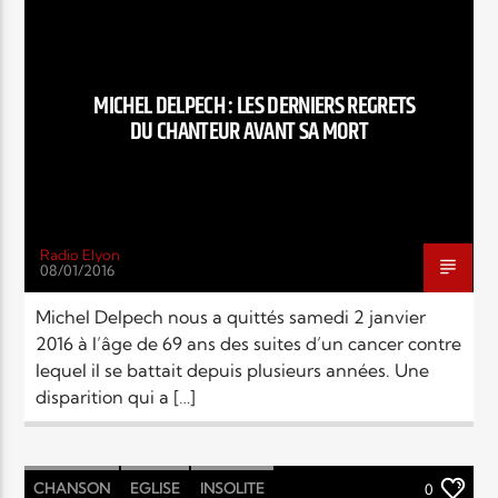
MICHEL DELPECH : LES DERNIERS REGRETS
DU CHANTEUR AVANT SA MORT
Radio Elyon
08/01/2016
Michel Delpech nous a quittés samedi 2 janvier
2016 à l’âge de 69 ans des suites d’un cancer contre
lequel il se battait depuis plusieurs années. Une
disparition qui a […]
CHANSON
EGLISE
INSOLITE
0