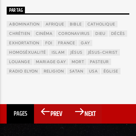
PAR TAG
ABOMINATION
AFRIQUE
BIBLE
CATHOLIQUE
CHRÉTIEN
CINÉMA
CORONAVIRUS
DIEU
DÉCÈS
EXHORTATION
FOI
FRANCE
GAY
HOMOSÉXUALITÉ
ISLAM
JÉSUS
JÉSUS-CHRIST
LOUANGE
MARIAGE GAY
MORT
PASTEUR
RADIO ELYON
RELIGION
SATAN
USA
ÉGLISE
PREV
NEXT
PAGES