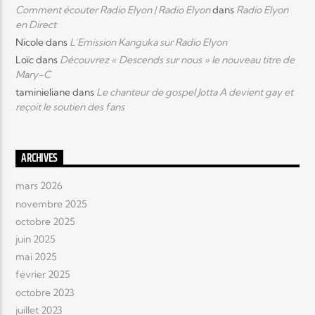
Comment écouter Radio Elyon | Radio Elyon
dans
Radio Elyon
en Direct
Nicole
dans
L’Emission Kanguka sur Radio Elyon
Loïc
dans
Découvrez « Descends sur nous » le nouveau titre de
Mary-C
taminieliane
dans
Le chanteur de gospel Jotta A devient gay et
reçoit le soutien des fans
ARCHIVES
mars 2026
novembre 2025
octobre 2025
juin 2025
mai 2025
février 2025
octobre 2023
juillet 2023