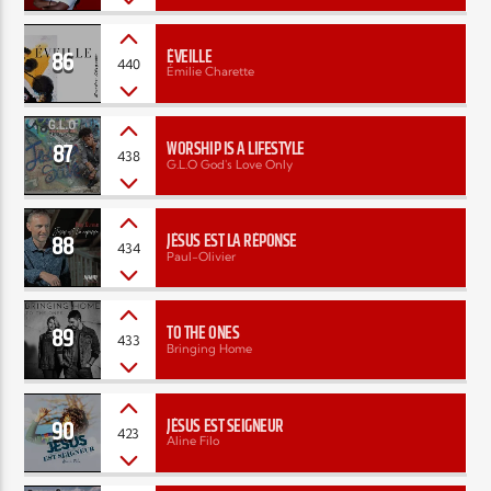
86
ÉVEILLE
440
Émilie Charette
87
WORSHIP IS A LIFESTYLE
438
G.L.O God's Love Only
88
JÉSUS EST LA RÉPONSE
434
Paul-Olivier
89
TO THE ONES
433
Bringing Home
90
JÉSUS EST SEIGNEUR
423
Aline Filo