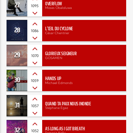
27
OVERFLOW
1095
Moses Obaloluwa
28
L'ŒIL DU CYCLONE
1086
César Chentrier
29
GLORIEUX SEIGNEUR
1070
GOSAMEN
30
HANDS UP
1059
Michael Edmonds
31
QUAND TA PAIX NOUS INONDE
1057
Stéphane Egaz
32
AS LONG AS I GOT BREATH
1052
Samaria Kelly