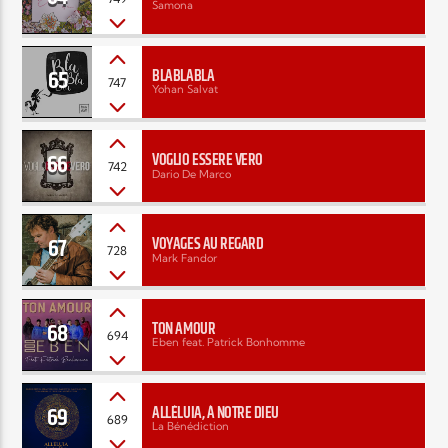
Samona
65
BLABLABLA
747
Yohan Salvat
66
VOGLIO ESSERE VERO
742
Dario De Marco
67
VOYAGES AU REGARD
728
Mark Fandor
68
TON AMOUR
694
Eben feat. Patrick Bonhomme
69
ALLÉLUIA, À NOTRE DIEU
689
La Bénédiction