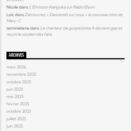
Nicole
dans
L’Emission Kanguka sur Radio Elyon
Loïc
dans
Découvrez « Descends sur nous » le nouveau titre de
Mary-C
taminieliane
dans
Le chanteur de gospel Jotta A devient gay et
reçoit le soutien des fans
ARCHIVES
mars 2026
novembre 2025
octobre 2025
juin 2025
mai 2025
février 2025
octobre 2023
juillet 2023
juin 2023