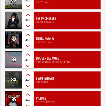
490
Pierre Lods
81
TES PROMESSES
483
Joanie Banville
82
REBEL HEARTS
465
Zachary Ray
83
BOUGER LES MURS
456
Patrick Bonhomme & Minha
84
L'AMI PARFAIT
443
Odile Bolo
85
VICTORY
442
Antwan Jenkins