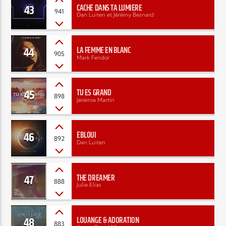
43
CACHÉ DANS TA LUMIÈRE
941
Dan Luiten et Jérémy Besnard
44
LA FEMME EN BLANC
905
Mark Fendor
45
TU ES GRAND
898
Jérémie Martin
46
ÉBLOUI
892
Dan Luiten
47
THE DREAMER
888
Julie Elias
48
LOUANGE & ADORATION
883