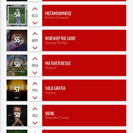
54
MÉTAMORPHOSE
822
Émilie Charette
55
WORSHIP THE LORD
809
Stanley Philips
56
MA FORTERESSE
804
Waouh
57
SOLA GRATIA
795
Impact
58
VIENS
782
Marcello Tunasi