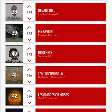
38
DEVANT DIEU
994
Freshop Gospel
39
MY SAVIOR
992
Petrina Pacheco
40
RICOCHETS
992
Sylvain Zik
41
TANT QU'ON EST LÀ
966
Bethleem Batiment C
42
LES OMBRES CHINOISES
959
Gaël Cosendai