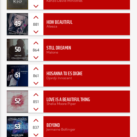
Kenzo David Ministries
49
HOW BEAUTIFUL
881
Aleeza
50
STILL DREAMIN
864
Malone
51
HOSANNA TU ES DIGNE
861
Djordji Innocent
52
LOVE IS A BEAUTIFUL THING
851
Shelia Moore Piper
53
BEYOND
837
Jermaine Bollinger