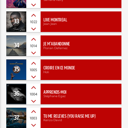
33
LIVE MONTRÉAL
1022
Jean Jean
34
JE M'ABANDONNE
1014
Florian Defernez
35
CROIRE EN CE MONDE
1005
Holi
36
APPRENDS-MOI
1004
Stéphane Egaz
37
TU ME RELÈVES (YOU RAISE ME UP)
1003
Kenzo David