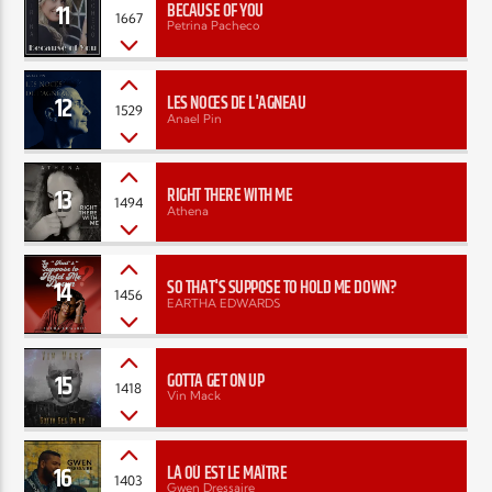
11
BECAUSE OF YOU
1667
Petrina Pacheco
12
LES NOCES DE L'AGNEAU
1529
Anael Pin
13
RIGHT THERE WITH ME
1494
Athena
14
SO THAT'S SUPPOSE TO HOLD ME DOWN?
1456
EARTHA EDWARDS
15
GOTTA GET ON UP
1418
Vin Mack
16
LÀ OÙ EST LE MAÎTRE
1403
Gwen Dressaire