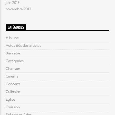
juin 2013
novembre 2012
CATÉGORIES
À la une
Actualités des artistes
Bien être
Catégories
Chanson
Cinéma
Concerts
Culinaire
Eglise
Émission
Enfants et Ados