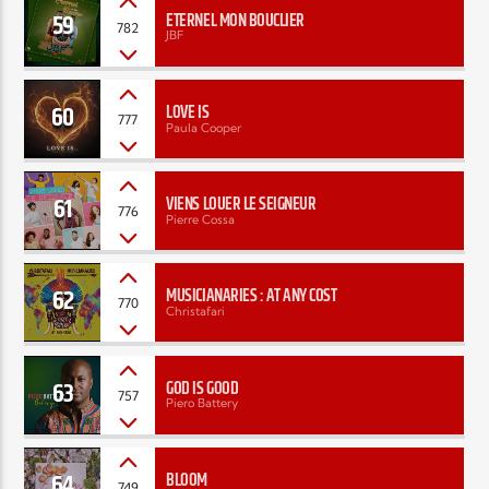
59
ETERNEL MON BOUCLIER
782
JBF
60
LOVE IS
777
Paula Cooper
61
VIENS LOUER LE SEIGNEUR
776
Pierre Cossa
62
MUSICIANARIES : AT ANY COST
770
Christafari
63
GOD IS GOOD
757
Piero Battery
64
BLOOM
749