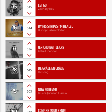
75
LET GO
545
Zachary Ray
76
BY HIS STRIPES I’M HEALED
544
Bishop Calvin Norton
77
JERICHO BATTLE CRY
536
Katie Linendoll
78
DE GRÂCE EN GRÂCE
515
Hillsong
79
NOW FOREVER
503
Jessica Johnson Garcia
80
CONFINÉ POUR BÉNIR