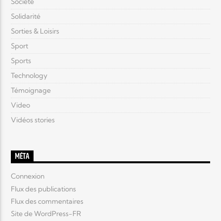
Société
Solidarité
Sorties & Loisirs
Sport
Sports
Technology
Témoignage
Video
Vidéos stories
MÉTA
Connexion
Flux des publications
Flux des commentaires
Site de WordPress-FR