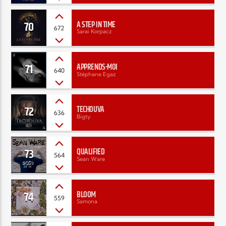
70
A STEP IN TIME
672
Sarai Korpacz
71
APPRENDS-MOI
640
Stéphane Egaz
72
TECHOUVA
636
Bigty
73
QUALIFIED
564
Sean Ware
74
BLOOM
559
Samona