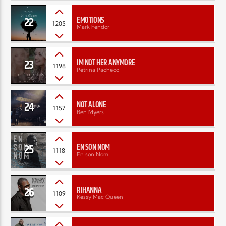
22
EMOTIONS
1205
Mark Fendor
23
IM NOT HER ANYMORE
1198
Petrina Pacheco
24
NOT ALONE
1157
Ben Myers
25
EN SON NOM
1118
En son Nom
26
RIHANNA
1109
Kessy Mac Queen