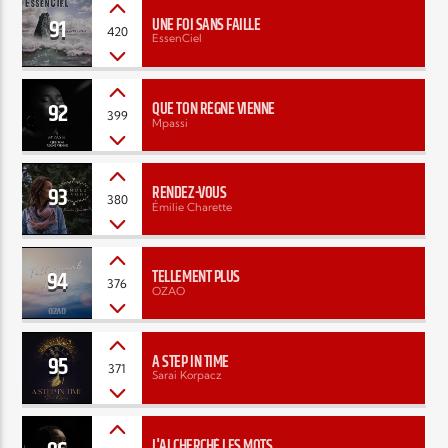
91
UNE FOI SANS FAILLE
420
EssenCiel
92
QUE TON RÈGNE VIENNE
399
Mpassi
93
RENDEZ-VOUS
380
Émilie Charette
94
TELLEMENT PLUS
376
OZAO
95
A STEP IN TIME
371
Sarai Korpacz
J'AI CHERCHÉ LES MOTS