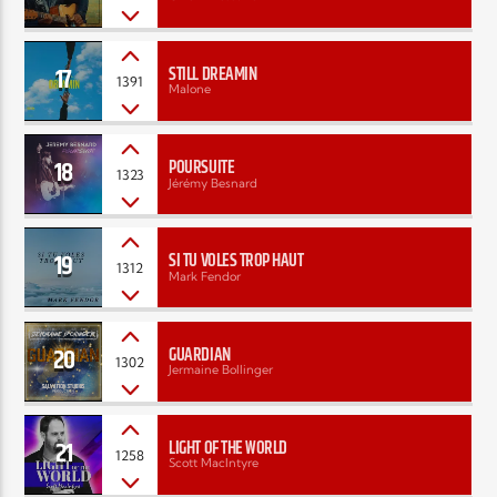
17
STILL DREAMIN
1391
Malone
18
POURSUITE
1323
Jérémy Besnard
19
SI TU VOLES TROP HAUT
1312
Mark Fendor
20
GUARDIAN
1302
Jermaine Bollinger
21
LIGHT OF THE WORLD
1258
Scott MacIntyre