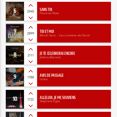
6
SANS TOI
2945
Flavie en Rose
Elyon Live
7
TOI ET MOI
2899
Bénoît Sevic - Les Lumières de David
Elyon Kids
8
JE TE CÉLÉBRERAI ENCORE
2111
Jérémy Besnard
9
AVIS DE PASSAGE
1788
Unâm
10
ALLÉLUIA, JE ME SOUVIENS
1722
Stéphane Egaz