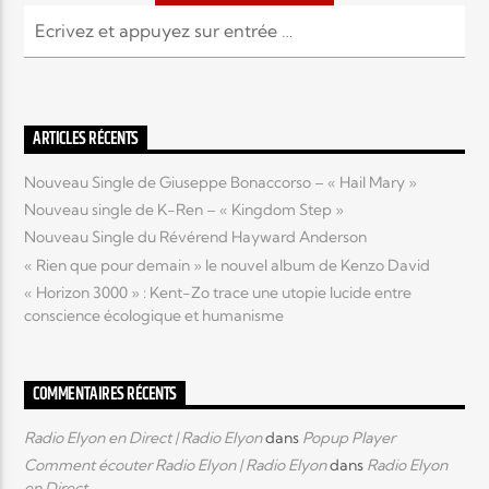
ARTICLES RÉCENTS
Nouveau Single de Giuseppe Bonaccorso – « Hail Mary »
Nouveau single de K-Ren – « Kingdom Step »
Nouveau Single du Révérend Hayward Anderson
« Rien que pour demain » le nouvel album de Kenzo David
« Horizon 3000 » : Kent-Zo trace une utopie lucide entre
conscience écologique et humanisme
COMMENTAIRES RÉCENTS
Radio Elyon en Direct | Radio Elyon
dans
Popup Player
Comment écouter Radio Elyon | Radio Elyon
dans
Radio Elyon
en Direct