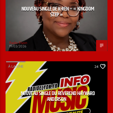
NOUVEAU SINGLE DE K-REN – « KINGDOM
STEP »
Radio Elyon
19/03/2026
À LA UNE
24
NOUVEAU SINGLE DU RÉVÉREND HAYWARD
ANDERSON