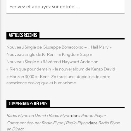
ARTICLES RÉCENTS
Nouveau Single de Giuseppe Bonaccorso – « Hail Mary »
Nouveau single de K-Ren – « Kingdom Step »
Nouveau Single du Révérend Hayward Anderson
« Rien que pour demain » le nouvel album de Kenzo David
« Horizon 3000 » : Kent-Zo trace une utopie lucide entre
conscience écologique et humanisme
COMMENTAIRES RÉCENTS
Radio Elyon en Direct | Radio Elyon
dans
Popup Player
Comment écouter Radio Elyon | Radio Elyon
dans
Radio Elyon
en Direct