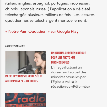
italien, anglais, espagnol, portugais, indonésien,
chinois, japonais, russe…) l’application a déjà été
téléchargée plusieurs millions de fois ! Les lectures
quotidiennes se téléchargent mensuellement.
« Notre Pain Quotidien » sur Google Play
ARTICLES SIMILAIRES
UN JOURNAL CHRÉTIEN CRITIQUÉ
POUR UNE PHOTO NUS
D’HOMOSEXUELS
L’image illustrant un
dossier sur l’accueil des
RADIO ELYON RESTE MOBILISÉE ET
minorités sexuelles par
ACCOMPAGNE SES AUDITEURS !
l’Église a valu à la
rédaction de «Réformés»
une centaine de courriers
virulents. L’objet de la
discorde: la photo
«Crucifix», de l'artiste