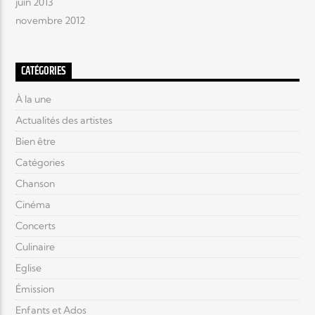
juin 2013
novembre 2012
CATÉGORIES
À la une
Actualités des artistes
Bien être
Catégories
Chanson
Cinéma
Concerts
Culinaire
Eglise
Émission
Enfants et Ados