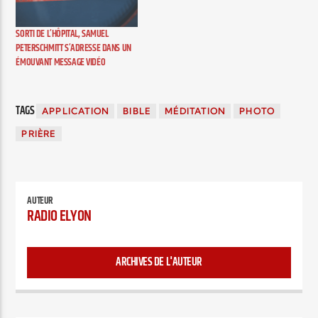
Elisabeth Ohslon Wallin. Le
travail militant de cette
SORTI DE L’HÔPITAL, SAMUEL
photographe «a pour
PETERSCHMITT S’ADRESSE DANS UN
dessein d'ouvrir le débat
ÉMOUVANT MESSAGE VIDÉO
sur la place…
TAGS
APPLICATION
BIBLE
MÉDITATION
PHOTO
PRIÈRE
AUTEUR
RADIO ELYON
ARCHIVES DE L'AUTEUR