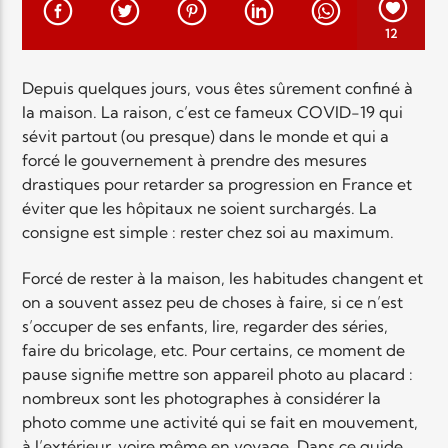
EN CE MOMENT
TITRE
12
ARTISTE
Depuis quelques jours, vous êtes sûrement confiné à
la maison. La raison, c’est ce fameux COVID-19 qui
sévit partout (ou presque) dans le monde et qui a
forcé le gouvernement à prendre des mesures
drastiques pour retarder sa progression en France et
éviter que les hôpitaux ne soient surchargés. La
consigne est simple : rester chez soi au maximum.
Radio Elyon
Forcé de rester à la maison, les habitudes changent et
on a souvent assez peu de choses à faire, si ce n’est
Elyon Rhema
s’occuper de ses enfants, lire, regarder des séries,
faire du bricolage, etc. Pour certains, ce moment de
pause signifie mettre son appareil photo au placard :
nombreux sont les photographes à considérer la
Elyon Hits
photo comme une activité qui se fait en mouvement,
à l’extérieur, voire même en voyage. Dans ce guide