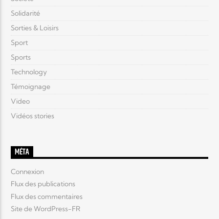
Solidarité
Sorties & Loisirs
Sport
Sports
Technology
Témoignage
Video
Vidéos stories
MÉTA
Connexion
Flux des publications
Flux des commentaires
Site de WordPress-FR