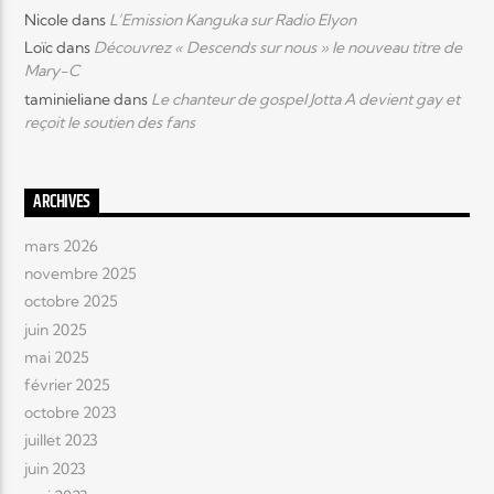
Nicole
dans
L’Emission Kanguka sur Radio Elyon
Loïc
dans
Découvrez « Descends sur nous » le nouveau titre de
Mary-C
taminieliane
dans
Le chanteur de gospel Jotta A devient gay et
reçoit le soutien des fans
ARCHIVES
mars 2026
novembre 2025
octobre 2025
juin 2025
mai 2025
février 2025
octobre 2023
juillet 2023
juin 2023