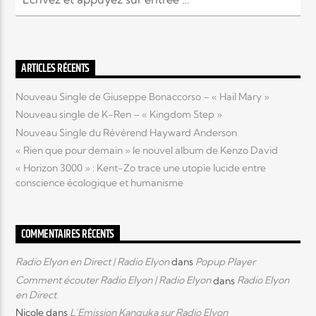
ARTICLES RÉCENTS
Nouveau Single de Giuseppe Bonaccorso – « Hail Mary »
Nouveau single de K-Ren – « Kingdom Step »
Nouveau Single du Révérend Hayward Anderson
« Rien que pour demain » le nouvel album de Kenzo David
« Horizon 3000 » : Kent-Zo trace une utopie lucide entre
conscience écologique et humanisme
COMMENTAIRES RÉCENTS
Radio Elyon en Direct | Radio Elyon
dans
Popup Player
Comment écouter Radio Elyon | Radio Elyon
dans
Radio Elyon
en Direct
Nicole
dans
L’Emission Kanguka sur Radio Elyon