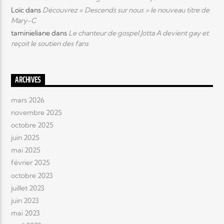
Loïc
dans
Découvrez « Descends sur nous » le nouveau titre de
Mary-C
taminieliane
dans
Le chanteur de gospel Jotta A devient gay et
reçoit le soutien des fans
ARCHIVES
mars 2026
novembre 2025
octobre 2025
juin 2025
mai 2025
février 2025
octobre 2023
juillet 2023
juin 2023
mai 2023