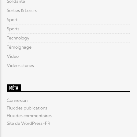
Solidarité
Sorties & Loisirs
Sport
Sports
Technology
Témoignage
Video
Vidéos stories
MÉTA
Connexion
Flux des publications
Flux des commentaires
Site de WordPress-FR