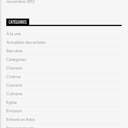
novembre 2012
CATÉGORIES
À la une
Actualités des artistes
Bien être
Catégories
Chanson
Cinéma
Concerts
Culinaire
Eglise
Émission
Enfants et Ados
Enseignements