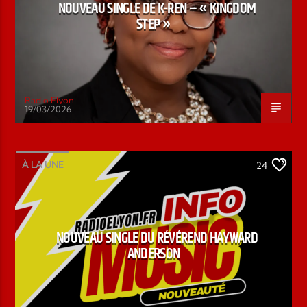
NOUVEAU SINGLE DE K-REN – « KINGDOM
STEP »
Radio Elyon
19/03/2026
À LA UNE
24
NOUVEAU SINGLE DU RÉVÉREND HAYWARD
ANDERSON