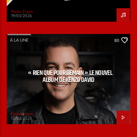
Radio Elyon
19/03/2026
À LA UNE
80
« RIEN QUE POUR DEMAIN » LE NOUVEL
ALBUM DE KENZO DAVID
Radio Elyon
12/03/2026