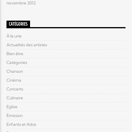
novembre 2012
CATÉGORIES
À la une
Actualités des artistes
Bien être
Catégories
Chanson
Cinéma
Concerts
Culinaire
Eglise
Émission
Enfants et Ados