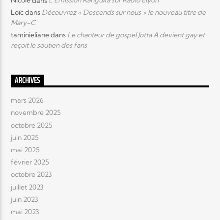
Loïc
dans
Découvrez « Descends sur nous » le nouveau titre de
Mary-C
taminieliane
dans
Le chanteur de gospel Jotta A devient gay et
reçoit le soutien des fans
ARCHIVES
mars 2026
novembre 2025
octobre 2025
juin 2025
mai 2025
février 2025
octobre 2023
juillet 2023
juin 2023
mai 2023