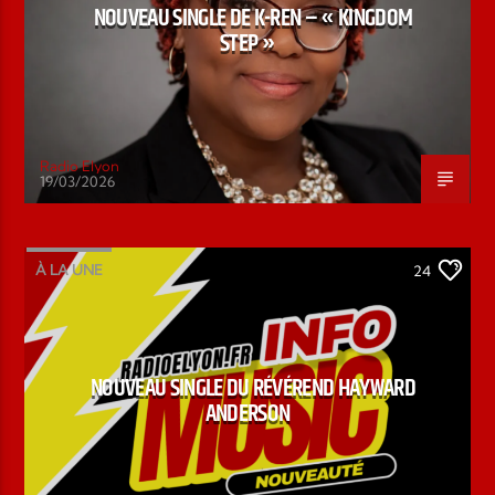
NOUVEAU SINGLE DE K-REN – « KINGDOM
STEP »
Radio Elyon
19/03/2026
À LA UNE
24
NOUVEAU SINGLE DU RÉVÉREND HAYWARD
ANDERSON