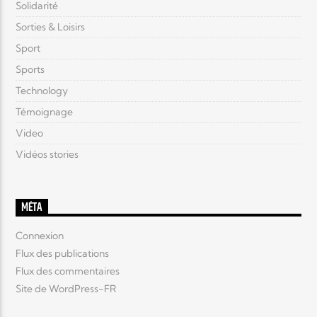
Solidarité
Sorties & Loisirs
Sport
Sports
Technology
Témoignage
Video
Vidéos stories
MÉTA
Connexion
Flux des publications
Flux des commentaires
Site de WordPress-FR