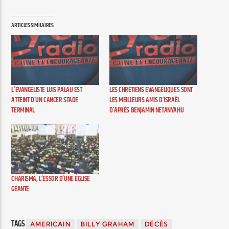
ARTICLES SIMILAIRES
L’ÉVANGÉLISTE LUIS PALAU EST
LES CHRÉTIENS ÉVANGÉLIQUES SONT
ATTEINT D’UN CANCER STADE
LES MEILLEURS AMIS D’ISRAËL
TERMINAL
D’APRÈS BENJAMIN NETANYAHU
CHARISMA, L’ESSOR D’UNE ÉGLISE
GÉANTE
TAGS
AMERICAIN
BILLY GRAHAM
DÉCÈS