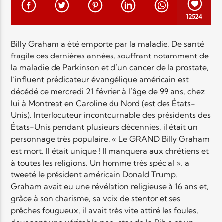
EN CE MOMENT
TITRE
12524
ARTISTE
Billy Graham a été emporté par la maladie. De santé
fragile ces dernières années, souffrant notamment de
la maladie de Parkinson et d’un cancer de la prostate,
l’influent prédicateur évangélique américain est
décédé ce mercredi 21 février à l’âge de 99 ans, chez
lui à Montreat en Caroline du Nord (est des États-
Unis). Interlocuteur incontournable des présidents des
Radio Elyon
États-Unis pendant plusieurs décennies, il était un
personnage très populaire. « Le GRAND Billy Graham
est mort. Il était unique ! Il manquera aux chrétiens et
Elyon Rhema
à toutes les religions. Un homme très spécial », a
tweeté le président américain Donald Trump.
Graham avait eu une révélation religieuse à 16 ans et,
grâce à son charisme, sa voix de stentor et ses
Elyon Hits
prêches fougueux, il avait très vite attiré les foules,
devenant une véritable pop-star de la Bible et un