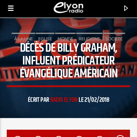
À LA UNE
EGLISE
MONDE
RELIGIONS
SOCIÉTÉ
DÉCÈS DE BILLY GRAHAM,
RADIO ELYON
POSITIVE ET ENCOURAGEANTE !
INFLUENT PRÉDICATEUR
ÉVANGÉLIQUE AMÉRICAIN
ÉCRIT PAR
RADIO ELYON
LE 21/02/2018