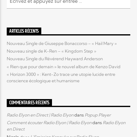
ARTICLES RÉCENTS
Nouveau Single de Giuseppe Bonaccorso – « Hail Mary »
Nouveau single de K-Ren – « Kingdom Step »
Nouveau Single du Révérend Hayward Anderson
« Rien que pour demain » le nouvel album de Kenzo David
« Horizon 3000 » : Kent-Zo trace une utopie lucide entre
conscience écologique et humanisme
COMMENTAIRES RÉCENTS
Radio Elyon en Direct | Radio Elyon
dans
Popup Player
Comment écouter Radio Elyon | Radio Elyon
dans
Radio Elyon
en Direct
Nicole
dans
L’Emission Kanguka sur Radio Elyon