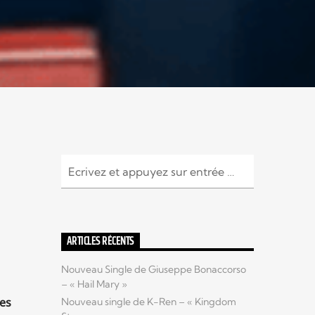
ARTICLES RÉCENTS
Nouveau Single de Giuseppe Bonaccorso
– « Hail Mary »
des
Nouveau single de K-Ren – « Kingdom