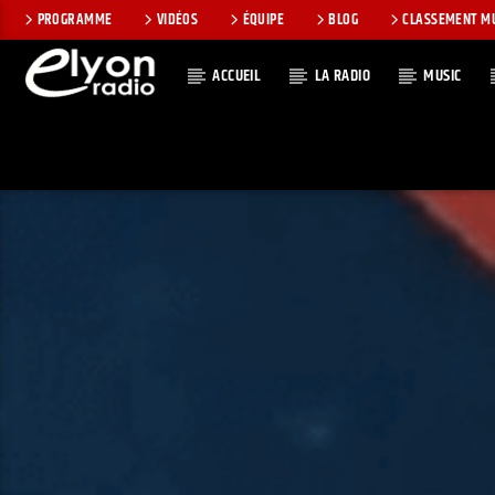
PROGRAMME
VIDÉOS
ÉQUIPE
BLOG
CLASSEMENT M
ACCUEIL
LA RADIO
MUSIC
EN CE MOMEN
RADIO ELYON
TITRE
POSITIVE ET
ARTISTE
ENCOURAGEANTE !