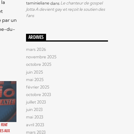
 la
taminieliane
dans
Le chanteur de gospel
Jotta A devient gay et reçoit le soutien des
et
fans
é par un
nne-du-
ARCHIVES
mars 2026
novembre 2025
octobre 2025
juin 2025
mai 2025
février 2025
octobre 2023
juillet 2023
juin 2023
mai 2023
 FONT
avril 2023
UES AUX
mars 2023