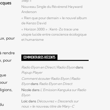
Step »
Jacques
Nouveau Single du Révérend Hayward
Anderson
« Rien que pour demain » le nouvel album
de Kenzo David
« Horizon 3000 » : Kent-Zo trace une
utopie lucide entre conscience écologique
ux, pour
et humanisme
à rendre
COMMENTAIRES RÉCENTS
n, pour
Radio Elyon en Direct | Radio Elyon
dans
Popup Player
lque
Comment écouter Radio Elyon | Radio
pour
Elyon
dans
Radio Elyon en Direct
igions,
Nicole
dans
L’Emission Kanguka sur Radio
Elyon
Loïc
dans
Découvrez « Descends sur
 du
nous » le nouveau titre de Mary-C