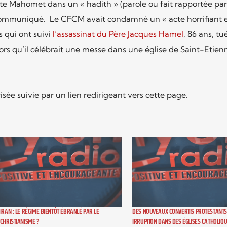
ète Mahomet dans un « hadith » (parole ou fait rapportée par
e communiqué. Le CFCM avait condamné un « acte horrifiant 
s qui ont suivi
l’assassinat du Père Jacques Hamel
, 86 ans, tu
lors qu’il célébrait une messe dans une église de Saint-Etie
isée suivie par un lien redirigeant vers cette page.
IRAN : LE RÉGIME BIENTÔT ÉBRANLÉ PAR LE
DES NOUVEAUX CONVERTIS PROTESTANTS
CHRISTIANISME ?
IRRUPTION DANS DES ÉGLISES CATHOLIQ