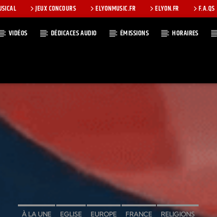
USICAL
JEUX CONCOURS
ELYONMUSIC.FR
ELYON.FR
F.A.QS
VIDÉOS
DÉDICACES AUDIO
ÉMISSIONS
HORAIRES
T
À LA UNE
EGLISE
EUROPE
FRANCE
RELIGIONS