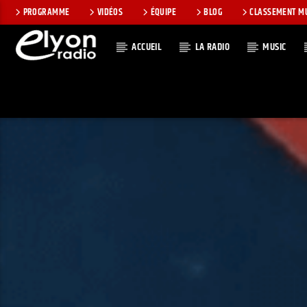
PROGRAMME
VIDÉOS
ÉQUIPE
BLOG
CLASSEMENT M
ACCUEIL
LA RADIO
MUSIC
EN CE MOMEN
RADIO ELYON
TITRE
POSITIVE ET
ARTISTE
ENCOURAGEANTE !