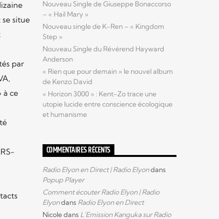
Nouveau Single de Giuseppe Bonaccorso
dizaine
– « Hail Mary »
 se situe
Nouveau single de K-Ren – « Kingdom
t
Step »
Nouveau Single du Révérend Hayward
Anderson
tés par
« Rien que pour demain » le nouvel album
VA,
de Kenzo David
 à ce
« Horizon 3000 » : Kent-Zo trace une
utopie lucide entre conscience écologique
et humanisme
té
COMMENTAIRES RÉCENTS
ARS-
l
Radio Elyon en Direct | Radio Elyon
dans
Popup Player
Comment écouter Radio Elyon | Radio
tacts
Elyon
dans
Radio Elyon en Direct
Nicole
dans
L’Emission Kanguka sur Radio