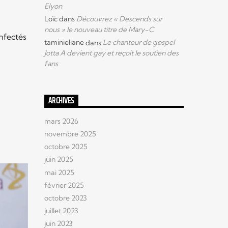
Elyon
Loïc
dans
Découvrez « Descends sur
nous » le nouveau titre de Mary-C
nfectés
taminieliane
dans
Le chanteur de gospel
Jotta A devient gay et reçoit le soutien des
fans
ARCHIVES
mars 2026
novembre 2025
octobre 2025
juin 2025
mai 2025
février 2025
octobre 2023
juillet 2023
juin 2023