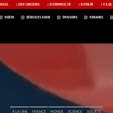
USICAL
JEUX CONCOURS
ELYONMUSIC.FR
ELYON.FR
F.A.QS
VIDÉOS
DÉDICACES AUDIO
ÉMISSIONS
HORAIRES
T
À LA UNE
FRANCE
MONDE
SCIENCE
SOCIÉTÉ