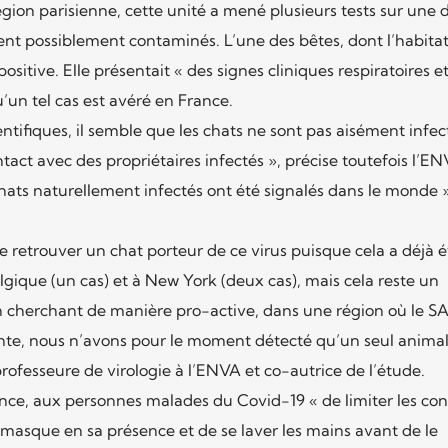
égion parisienne, cette unité a mené plusieurs tests sur une 
ient possiblement contaminés. L’une des bêtes, dont l’habitat
 positive. Elle présentait « des signes cliniques respiratoires e
u’un tel cas est avéré en France.
ntifiques, il semble que les chats ne sont pas aisément infec
t avec des propriétaires infectés », précise toutefois l’EN
ats naturellement infectés ont été signalés dans le monde »
e retrouver un chat porteur de ce virus puisque cela a déjà é
lgique (un cas) et à New York (deux cas), mais cela reste un
herchant de manière pro-active, dans une région où le S
te, nous n’avons pour le moment détecté qu’un seul anima
 professeure de virologie à l’ENVA et co-autrice de l’étude.
e, aux personnes malades du Covid-19 « de limiter les con
n masque en sa présence et de se laver les mains avant de le