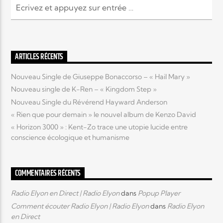
Elyon Live
ARTICLES RÉCENTS
Elyon Kids
Nouveau Single de Giuseppe Bonaccorso – « Hail Mary »
Nouveau single de K-Ren – « Kingdom Step »
Nouveau Single du Révérend Hayward Anderson
« Rien que pour demain » le nouvel album de Kenzo David
« Horizon 3000 » : Kent-Zo trace une utopie lucide entre
conscience écologique et humanisme
COMMENTAIRES RÉCENTS
Radio Elyon en Direct | Radio Elyon
dans
Popup Player
Comment écouter Radio Elyon | Radio Elyon
dans
Radio Elyon
en Direct