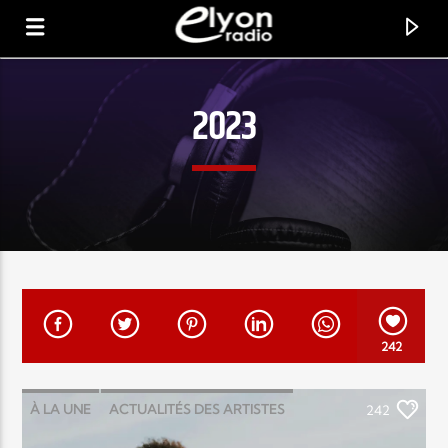
2023
RADIO ELYON
POSITIVE ET ENCOURAGEANTE !
242
À LA UNE
ACTUALITÉS DES ARTISTES
242
CHANSON