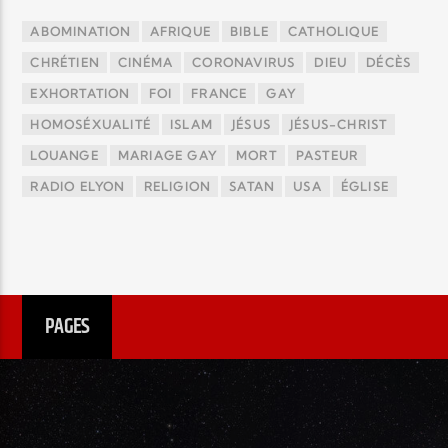
ABOMINATION
AFRIQUE
BIBLE
CATHOLIQUE
CHRÉTIEN
CINÉMA
CORONAVIRUS
DIEU
DÉCÈS
EXHORTATION
FOI
FRANCE
GAY
HOMOSÉXUALITÉ
ISLAM
JÉSUS
JÉSUS-CHRIST
LOUANGE
MARIAGE GAY
MORT
PASTEUR
RADIO ELYON
RELIGION
SATAN
USA
ÉGLISE
PAGES