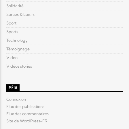
Solidarité
Sorties & Loisirs
Sport
Sports
Technology
Témoignage
Video
Vidéos stories
MÉTA
Connexion
Flux des publications
Flux des commentaires
Site de WordPress-FR