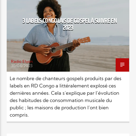
EN CE MOMENT
TITRE
ARTISTE
3 LABELS CONGOLAIS DE GOSPEL À SUIVRE EN
2023
Radio Elyon
30/04/2023
Radio Elyon
Le nombre de chanteurs gospels produits par des
labels en RD Congo a littéralement explosé ces
dernières années. Cela s’explique par l’évolution
Elyon Rhema
des habitudes de consommation musicale du
public ; les maisons de production l’ont bien
compris.
Elyon Hits