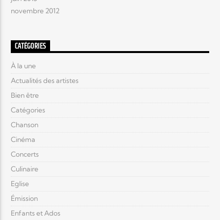
novembre 2012
CATÉGORIES
À la une
Actualités des artistes
Bien être
Catégories
Chanson
Cinéma
Concerts
Culinaire
Eglise
Émission
Enfants et Ados