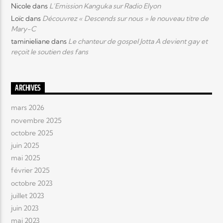
Nicole
dans
L’Emission Kanguka sur Radio Elyon
Loïc
dans
Découvrez « Descends sur nous » le nouveau titre de
Mary-C
taminieliane
dans
Le chanteur de gospel Jotta A devient gay et
reçoit le soutien des fans
ARCHIVES
mars 2026
novembre 2025
octobre 2025
juin 2025
mai 2025
février 2025
octobre 2023
juillet 2023
juin 2023
mai 2023