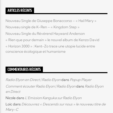
ARTICLES RÉCENTS
Elyon Live
Nouveau Single de Giuseppe Bonaccorso – « Hail Mary »
Nouveau single de K-Ren – « Kingdom Step »
Nouveau Single du Révérend Hayward Anderson
Elyon Kids
« Rien que pour demain » le nouvel album de Kenzo David
« Horizon 3000 » : Kent-Zo trace une utopie lucide entre
conscience écologique et humanisme
COMMENTAIRES RÉCENTS
Radio Elyon en Direct | Radio Elyon
dans
Popup Player
Comment écouter Radio Elyon | Radio Elyon
dans
Radio Elyon
en Direct
Nicole
dans
L’Emission Kanguka sur Radio Elyon
Loïc
dans
Découvrez « Descends sur nous » le nouveau titre de
Mary-C