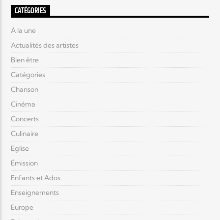
CATÉGORIES
À la une
Actualités des artistes
Bien être
Catégories
Chanson
Cinéma
Concerts
Culinaire
Eglise
Émission
Enfants et Ados
Enseignements
Europe