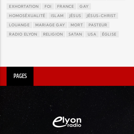
EXHORTATION
FOI
FRANCE
GAY
HOMOSÉXUALITÉ
ISLAM
JÉSUS
JÉSUS-CHRIST
LOUANGE
MARIAGE GAY
MORT
PASTEUR
RADIO ELYON
RELIGION
SATAN
USA
ÉGLISE
PAGES