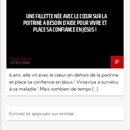
EN CE MOMENT
TITRE
UNE FILLETTE NÉE AVEC LE CŒUR SUR LA
ARTISTE
POITRINE A BESOIN D’AIDE POUR VIVRE ET
PLACE SA CONFIANCE EN JÉSUS !
Radio Elyon
07/01/2016
Radio Elyon
6 ans, elle vit avec le cœur en dehors de la poitrine
et place sa confiance en Jésus ! Virsaviya a survécu
à sa maladie ! Mais combien de temps […]
Elyon Rhema
Elyon Hits