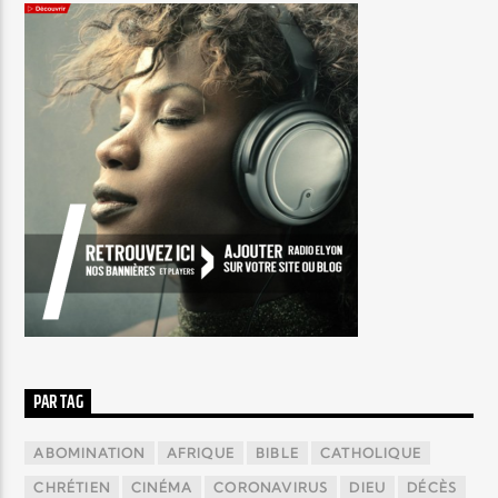
PAR TAG
ABOMINATION
AFRIQUE
BIBLE
CATHOLIQUE
CHRÉTIEN
CINÉMA
CORONAVIRUS
DIEU
DÉCÈS