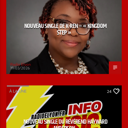
NOUVEAU SINGLE DE K-REN – « KINGDOM
STEP »
Radio Elyon
19/03/2026
À LA UNE
24
NOUVEAU SINGLE DU RÉVÉREND HAYWARD