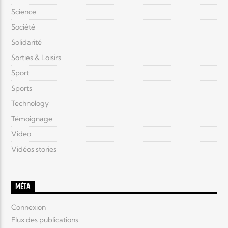
Science
Société
Solidarité
Sorties & Loisirs
Sport
Sports
Technology
Témoignage
Video
Vidéos stories
MÉTA
Connexion
Flux des publications