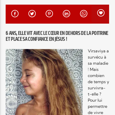
EN CE MOMENT
TITRE
ARTISTE
6 ANS, ELLE VIT AVEC LE CŒUR EN DEHORS DE LA POITRINE
ET PLACE SA CONFIANCE EN JÉSUS !
Virsaviya a
survécu à
Radio Elyon
sa maladie
! Mais
combien
de temps y
Elyon Rhema
survivra-
t-elle ?
Pour lui
permettre
Elyon Hits
de vivre