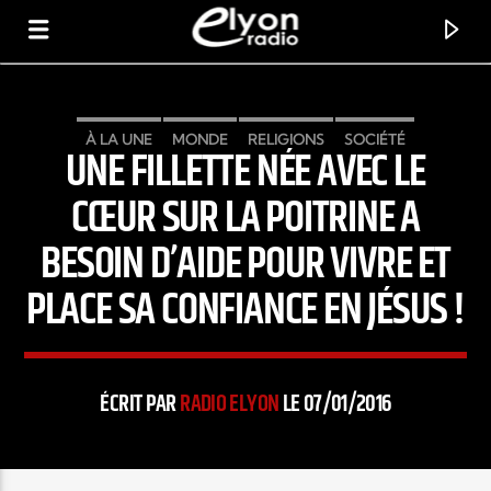
À LA UNE
MONDE
RELIGIONS
SOCIÉTÉ
UNE FILLETTE NÉE AVEC LE
RADIO ELYON
POSITIVE ET ENCOURAGEANTE !
CŒUR SUR LA POITRINE A
BESOIN D’AIDE POUR VIVRE ET
PLACE SA CONFIANCE EN JÉSUS !
ÉCRIT PAR
RADIO ELYON
LE 07/01/2016