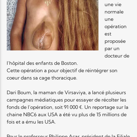
une vie
normale
Elyon Live
une
opération
est
proposée
Elyon Kids
par un
docteur de
l’hôpital des enfants de Boston.
Cette opération a pour objectif de réintégrer son
coeur dans sa cage thoracique.
Dari Boum, la maman de Virsaviya, a lancé plusieurs
campagnes médiatiques pour essayer de récolter les
fonds de l’opération, soit 91 000 €. Un reportage sur la
chaine NBC6 aux USA a été vu plus de 15 millions de
fois et a ému les USA.
Pour le professeur Philippe Acar, président de la Filiale