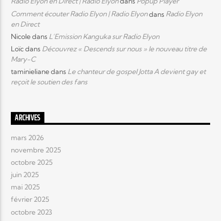
Radio Elyon en Direct | Radio Elyon
dans
Popup Player
Comment écouter Radio Elyon | Radio Elyon
dans
Radio Elyon
en Direct
Nicole
dans
L’Emission Kanguka sur Radio Elyon
Loïc
dans
Découvrez « Descends sur nous » le nouveau titre de
Mary-C
taminieliane
dans
Le chanteur de gospel Jotta A devient gay et
reçoit le soutien des fans
ARCHIVES
mars 2026
novembre 2025
octobre 2025
juin 2025
mai 2025
février 2025
octobre 2023