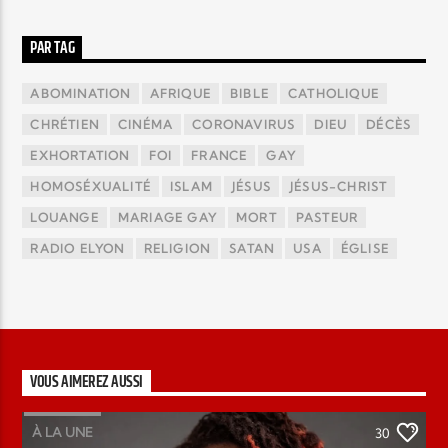
PAR TAG
ABOMINATION
AFRIQUE
BIBLE
CATHOLIQUE
CHRÉTIEN
CINÉMA
CORONAVIRUS
DIEU
DÉCÈS
EXHORTATION
FOI
FRANCE
GAY
HOMOSÉXUALITÉ
ISLAM
JÉSUS
JÉSUS-CHRIST
LOUANGE
MARIAGE GAY
MORT
PASTEUR
RADIO ELYON
RELIGION
SATAN
USA
ÉGLISE
VOUS AIMEREZ AUSSI
À LA UNE
30