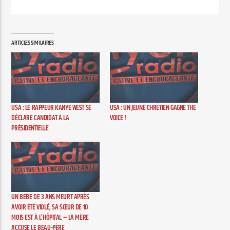
ARTICLES SIMILAIRES
USA : LE RAPPEUR KANYE WEST SE
USA : UN JEUNE CHRÉTIEN GAGNE THE
DÉCLARE CANDIDAT À LA
VOICE !
PRÉSIDENTIELLE
UN BÉBÉ DE 3 ANS MEURT APRÈS
AVOIR ÉTÉ VIOLÉ, SA SŒUR DE 10
MOIS EST À L’HÔPITAL – LA MÈRE
ACCUSE LE BEAU-PÈRE