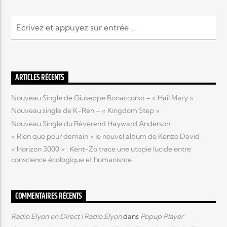
Elyon Live
Elyon Kids
ARTICLES RÉCENTS
Nouveau Single de Giuseppe Bonaccorso – « Hail Mary »
Nouveau single de K-Ren – « Kingdom Step »
Nouveau Single du Révérend Hayward Anderson
« Rien que pour demain » le nouvel album de Kenzo David
« Horizon 3000 » : Kent-Zo trace une utopie lucide entre
conscience écologique et humanisme
COMMENTAIRES RÉCENTS
Radio Elyon en Direct | Radio Elyon
dans
Popup Player