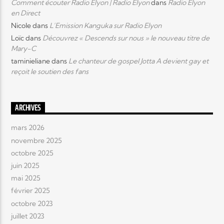
Comment écouter Radio Elyon | Radio Elyon
dans
Radio Elyon
en Direct
Nicole
dans
L’Emission Kanguka sur Radio Elyon
Loïc
dans
Découvrez « Descends sur nous » le nouveau titre de
Mary-C
taminieliane
dans
Le chanteur de gospel Jotta A devient gay et
reçoit le soutien des fans
ARCHIVES
mars 2026
novembre 2025
octobre 2025
juin 2025
mai 2025
février 2025
octobre 2023
juillet 2023