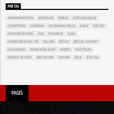
PAR TAG
ABOMINATION
AFRIQUE
BIBLE
CATHOLIQUE
CHRÉTIEN
CINÉMA
CORONAVIRUS
DIEU
DÉCÈS
EXHORTATION
FOI
FRANCE
GAY
HOMOSÉXUALITÉ
ISLAM
JÉSUS
JÉSUS-CHRIST
LOUANGE
MARIAGE GAY
MORT
PASTEUR
RADIO ELYON
RELIGION
SATAN
USA
ÉGLISE
PAGES