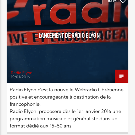
EN CE MOMENT
62191
TITRE
ARTISTE
LANCEMENT DE RADIO ELYON
Radio Elyon
Radio Elyon
19/01/2016
Radio Elyon c’est la nouvelle Webradio Chrétienne
positive et encourageante à destination de la
Elyon Rhema
francophonie.
Radio Elyon, proposera dès le 1er janvier 2016 une
programmation musicale et généraliste dans un
Elyon Hits
format dédié aux 15-50 ans.