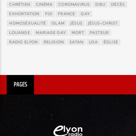
CHRÉTIEN
CINÉMA
CORONAVIRUS
DIEU
DÉCÈS
EXHORTATION
FOI
FRANCE
GAY
HOMOSÉXUALITÉ
ISLAM
JÉSUS
JÉSUS-CHRIST
LOUANGE
MARIAGE GAY
MORT
PASTEUR
RADIO ELYON
RELIGION
SATAN
USA
ÉGLISE
PAGES