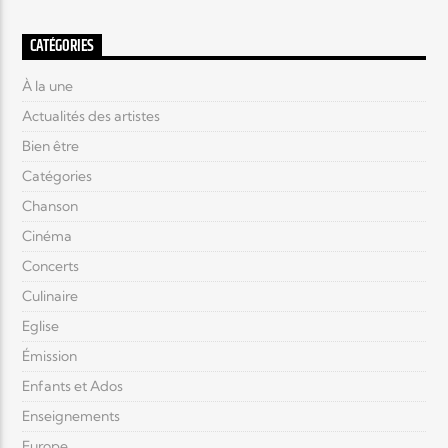
CATÉGORIES
À la une
Actualités des artistes
Bien être
Catégories
Chanson
Cinéma
Concerts
Culinaire
Eglise
Émission
Enfants et Ados
Enseignements
Europe