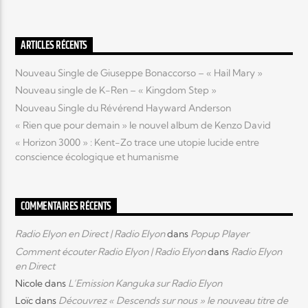
Elyon Live
ARTICLES RÉCENTS
Nouveau Single de Giuseppe Bonaccorso – « Hail Mary »
Nouveau single de K-Ren – « Kingdom Step »
Elyon Kids
Nouveau Single du Révérend Hayward Anderson
« Rien que pour demain » le nouvel album de Kenzo David
« Horizon 3000 » : Kent-Zo trace une utopie lucide entre
conscience écologique et humanisme
COMMENTAIRES RÉCENTS
Radio Elyon en Direct | Radio Elyon
dans
Popup Player
Comment écouter Radio Elyon | Radio Elyon
dans
Radio Elyon
en Direct
Nicole
dans
L’Emission Kanguka sur Radio Elyon
Loïc
dans
Découvrez « Descends sur nous » le nouveau titre de