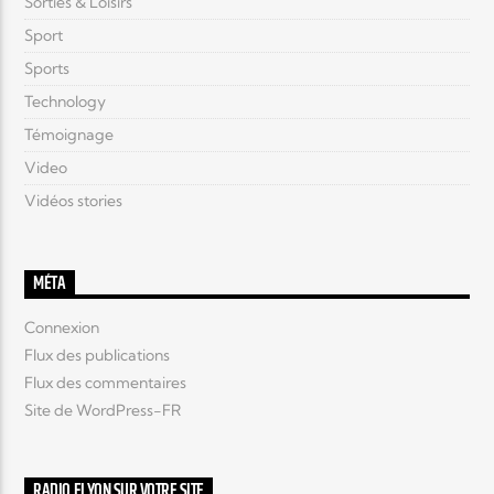
Sorties & Loisirs
Sport
Sports
Technology
Témoignage
Video
Vidéos stories
MÉTA
Connexion
Flux des publications
Flux des commentaires
Site de WordPress-FR
RADIO ELYON SUR VOTRE SITE