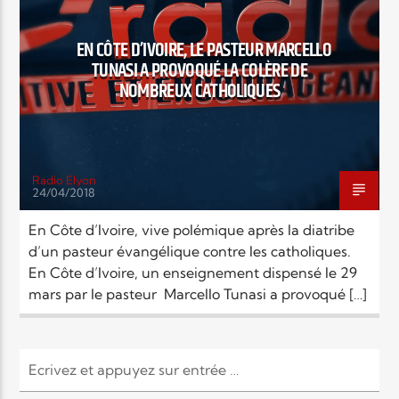
EN CE MOMENT
TITRE
EN CÔTE D’IVOIRE, LE PASTEUR MARCELLO
ARTISTE
TUNASI A PROVOQUÉ LA COLÈRE DE
NOMBREUX CATHOLIQUES
Radio Elyon
24/04/2018
Radio Elyon
En Côte d’Ivoire, vive polémique après la diatribe
d’un pasteur évangélique contre les catholiques.
En Côte d’Ivoire, un enseignement dispensé le 29
Elyon Rhema
mars par le pasteur Marcello Tunasi a provoqué […]
Elyon Hits