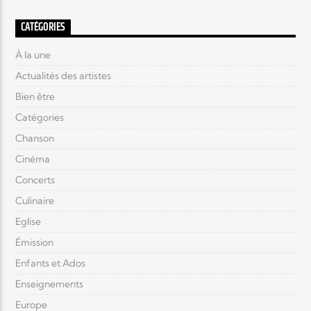
CATÉGORIES
À la une
Actualités des artistes
Bien être
Catégories
Chanson
Cinéma
Concerts
Culinaire
Eglise
Émission
Enfants et Ados
Enseignements
Europe