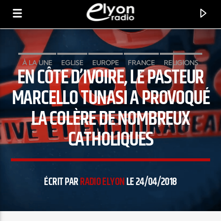
À LA UNE
EGLISE
EUROPE
FRANCE
RELIGIONS
EN CÔTE D’IVOIRE, LE PASTEUR
RADIO ELYON
POSITIVE ET ENCOURAGEANTE !
MARCELLO TUNASI A PROVOQUÉ
LA COLÈRE DE NOMBREUX
CATHOLIQUES
ÉCRIT PAR
RADIO ELYON
LE 24/04/2018