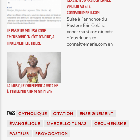
RÉACTION DU PASTEUR DANIEL
VINDIGNI AU SITE
CONNAITREMARIE.COM
Suite à l’annonce du
Pasteur Éric Célérier
LE PASTEUR MOUSSA KONÉ,
concernant son objectif
EMPRISONNÉ EN CÔTE D’IVOIRE, A
d’ouvrir un site
FINALEMENT ÉTÉ LIBÉRÉ
connaitremarie.com en
collaboration avec les
Catholiques, je pose la
question de savoir si
l’objectif d’évangélisation
à travers l’histoire et la vie
de Marie ne risque pas de
LA MUSIQUE CHRÉTIENNE AFRICAINE
glisser vers une sorte de
À L’HONNEUR SUR RADIO ELYON
complaisance en ce qui
concerne…
TAGS
CATHOLIQUE
CITATION
ENSEIGNEMENT
ÉVANGÉLIQUE
MARCELLO TUNASI
OECUMÉNISME
PASTEUR
PROVOCATION