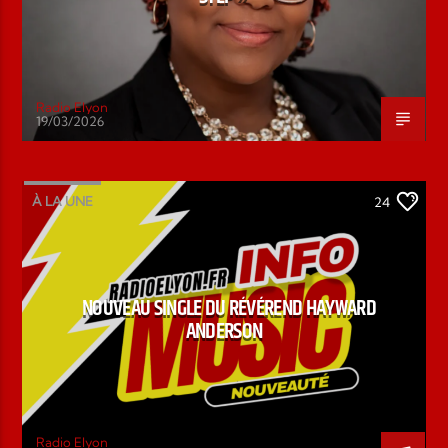
Radio Elyon
19/03/2026
À LA UNE
24
NOUVEAU SINGLE DU RÉVÉREND HAYWARD
ANDERSON
Radio Elyon