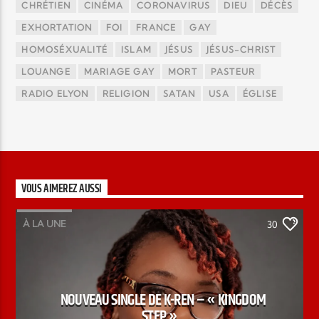
CHRÉTIEN
CINÉMA
CORONAVIRUS
DIEU
DÉCÈS
EXHORTATION
FOI
FRANCE
GAY
HOMOSÉXUALITÉ
ISLAM
JÉSUS
JÉSUS-CHRIST
LOUANGE
MARIAGE GAY
MORT
PASTEUR
RADIO ELYON
RELIGION
SATAN
USA
ÉGLISE
VOUS AIMEREZ AUSSI
À LA UNE
30
NOUVEAU SINGLE DE K-REN – « KINGDOM
STEP »