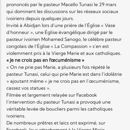
prononcés par le pasteur Macello Tunasi le 29 mars
qui dominent les discussions sur les réseaux sociaux
Elyon Live
ivoiriens depuis quelques jours.
Invité à Abidjan lors d’une prière de l’Église « Vase
d’honneur », une Église évangélique dirigé par le
pasteur ivoirien Mohamed Sanogo, le célèbre pasteur
Elyon Kids
congolais de l’Église « La Compassion » s’en est
violemment pris à la Vierge Marie et aux catholiques.
« Je ne crois pas en l’œcuménisme »
« On ne prie pas Marie, a plusieurs fois répété le
pasteur Tunasi, celui qui prie Marie est dans l’idolâtrie
» ajoutant même « je ne crois pas en l’œcuménisme,
cassez vos statues ».
Filmée et largement relayée sur Facebook
l’intervention du pasteur Tunasi a provoqué une
véritable levée de boucliers parmi les catholiques
ivoiriens.
De nombreux prêtres et laïcs ont exprimé, sur
Facebook, leur attachement à la Vierge Marie.