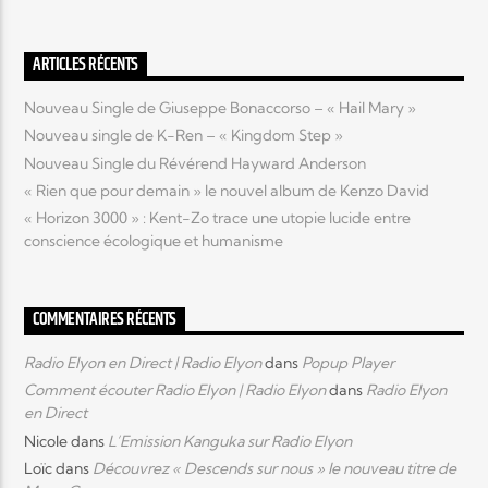
ARTICLES RÉCENTS
Nouveau Single de Giuseppe Bonaccorso – « Hail Mary »
Nouveau single de K-Ren – « Kingdom Step »
Nouveau Single du Révérend Hayward Anderson
« Rien que pour demain » le nouvel album de Kenzo David
« Horizon 3000 » : Kent-Zo trace une utopie lucide entre
conscience écologique et humanisme
COMMENTAIRES RÉCENTS
Radio Elyon en Direct | Radio Elyon
dans
Popup Player
Comment écouter Radio Elyon | Radio Elyon
dans
Radio Elyon
en Direct
Nicole
dans
L’Emission Kanguka sur Radio Elyon
Loïc
dans
Découvrez « Descends sur nous » le nouveau titre de