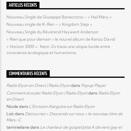
ARTICLES RÉCENTS
Elyon Live
Nouveau Single de Giuseppe Bonaccorso – « Hail Mary »
Nouveau single de K-Ren – « Kingdom Step »
Nouveau Single du Révérend Hayward Anderson
« Rien que pour demain » le nouvel album de Kenzo David
Elyon Kids
« Horizon 3000 » : Kent-Zo trace une utopie lucide entre
conscience écologique et humanisme
COMMENTAIRES RÉCENTS
Radio Elyon en Direct | Radio Elyon
dans
Popup Player
Comment écouter Radio Elyon | Radio Elyon
dans
Radio Elyon
en Direct
Nicole
dans
L’Emission Kanguka sur Radio Elyon
Loïc
dans
Découvrez « Descends sur nous » le nouveau titre de
Mary-C
taminieliane
dans
Le chanteur de gospel Jotta A devient gay et