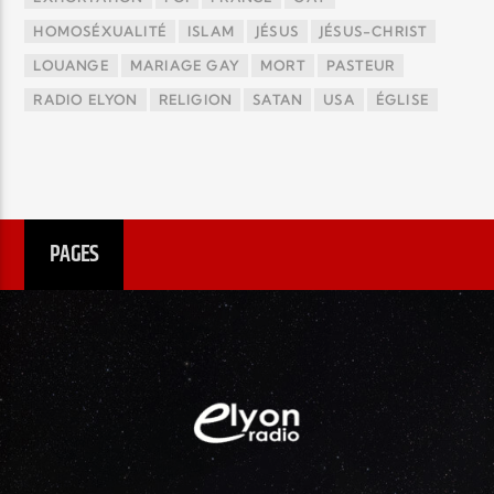
HOMOSÉXUALITÉ
ISLAM
JÉSUS
JÉSUS-CHRIST
LOUANGE
MARIAGE GAY
MORT
PASTEUR
RADIO ELYON
RELIGION
SATAN
USA
ÉGLISE
PAGES