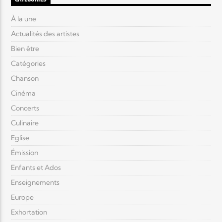
À la une
Actualités des artistes
Bien être
Catégories
Chanson
Cinéma
Concerts
Culinaire
Eglise
Émission
Enfants et Ados
Enseignements
Europe
Exhortation