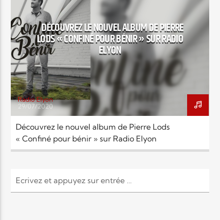
EN CE MOMENT
TITRE
DÉCOUVREZ LE NOUVEL ALBUM DE PIERRE
ARTISTE
LODS « CONFINÉ POUR BÉNIR » SUR RADIO
ELYON
Radio Elyon
29/07/2020
Radio Elyon
Découvrez le nouvel album de Pierre Lods
« Confiné pour bénir » sur Radio Elyon
Elyon Rhema
Elyon Hits