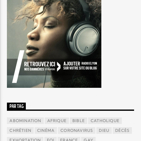
PAR TAG
ABOMINATION
AFRIQUE
BIBLE
CATHOLIQUE
CHRÉTIEN
CINÉMA
CORONAVIRUS
DIEU
DÉCÈS
EXHORTATION
FOI
FRANCE
GAY