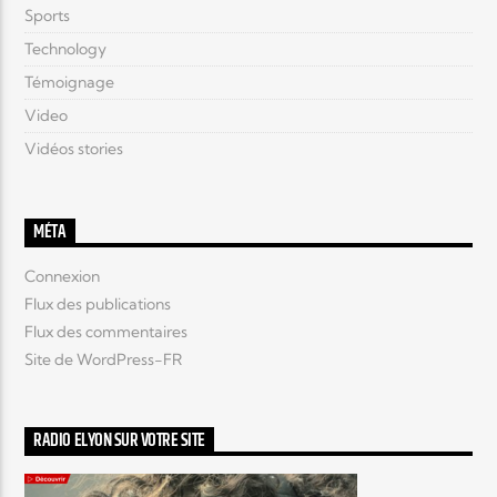
Sports
Technology
Témoignage
Video
Vidéos stories
MÉTA
Connexion
Flux des publications
Flux des commentaires
Site de WordPress-FR
RADIO ELYON SUR VOTRE SITE