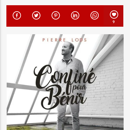
EN CE MOMENT
TITRE
ARTISTE
9
Radio Elyon
Elyon Rhema
Elyon Hits