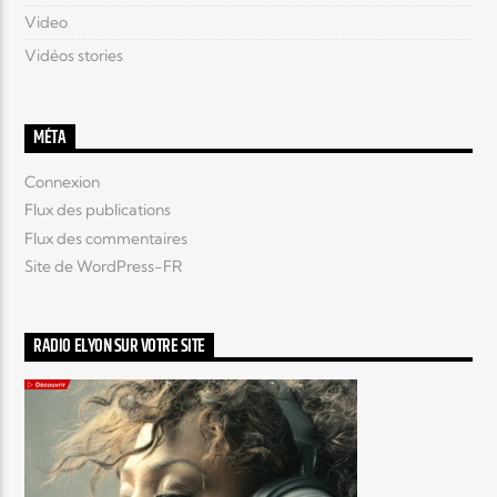
Video
Vidéos stories
MÉTA
Connexion
Flux des publications
Flux des commentaires
Site de WordPress-FR
RADIO ELYON SUR VOTRE SITE