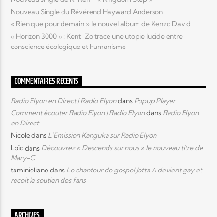
Nouveau Single du Révérend Hayward Anderson
« Rien que pour demain » le nouvel album de Kenzo David
« Horizon 3000 » : Kent-Zo trace une utopie lucide entre
conscience écologique et humanisme
COMMENTAIRES RÉCENTS
Radio Elyon en Direct | Radio Elyon
dans
Popup Player
Comment écouter Radio Elyon | Radio Elyon
dans
Radio Elyon
en Direct
Nicole
dans
L’Emission Kanguka sur Radio Elyon
Loïc
dans
Découvrez « Descends sur nous » le nouveau titre de
Mary-C
taminieliane
dans
Le chanteur de gospel Jotta A devient gay et
reçoit le soutien des fans
ARCHIVES