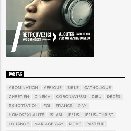
PAR TAG
ABOMINATION
AFRIQUE
BIBLE
CATHOLIQUE
CHRÉTIEN
CINÉMA
CORONAVIRUS
DIEU
DÉCÈS
EXHORTATION
FOI
FRANCE
GAY
HOMOSÉXUALITÉ
ISLAM
JÉSUS
JÉSUS-CHRIST
LOUANGE
MARIAGE GAY
MORT
PASTEUR