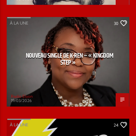
À LA UNE
30
NOUVEAU SINGLE DE K-REN – « KINGDOM
STEP »
Radio Elyon
19/03/2026
À LA UNE
24