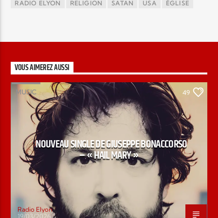
RADIO ELYON
RELIGION
SATAN
USA
ÉGLISE
VOUS AIMEREZ AUSSI
MUSIC
49
NOUVEAU SINGLE DE GIUSEPPE BONACCORSO
– « HAIL MARY »
Radio Elyon
19/03/2026