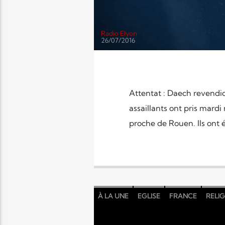
Radio Elyon
26/07/2016
Attentat : Daech revendi
assaillants ont pris mardi
proche de Rouen. Ils ont é
À LA UNE
EGLISE
FRANCE
RELI