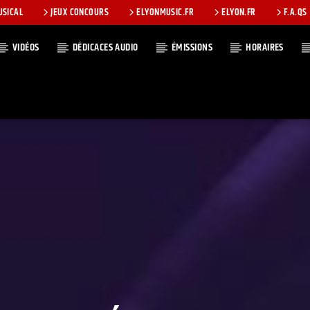
USICAL
JEUX CONCOURS
ELYONMUSIC.FR
ELYON.FR
F.A.QS
VIDÉOS
DÉDICACES AUDIO
ÉMISSIONS
HORAIRES
T