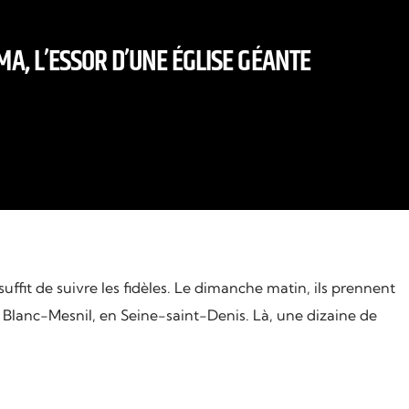
A, L’ESSOR D’UNE ÉGLISE GÉANTE
suffit de suivre les fidèles. Le dimanche matin, ils prennent
u Blanc-Mesnil, en Seine-saint-Denis. Là, une dizaine de