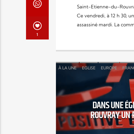
Saint-Etienne-du-Rouvray
Ce vendredi, à 12 h 30,
assassiné mardi. La com
1
À LA UNE
EGLISE
EUROPE
FRAN
DANS UNE ÉGL
ROUVRAY UN P