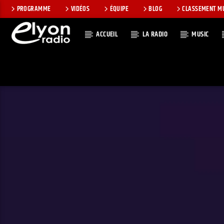
PROGRAMME
VIDÉOS
ÉQUIPE
BLOG
CLASSEMENT M
ACCUEIL
LA RADIO
MUSIC
EN CE MOMEN
RADIO ELYON
TITRE
POSITIVE ET
ARTISTE
ENCOURAGEANTE !