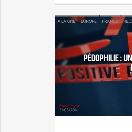
À LA UNE
EUROPE
FRANCE
REL
PÉDOPHILIE : 
Radio Elyon
31/03/2016