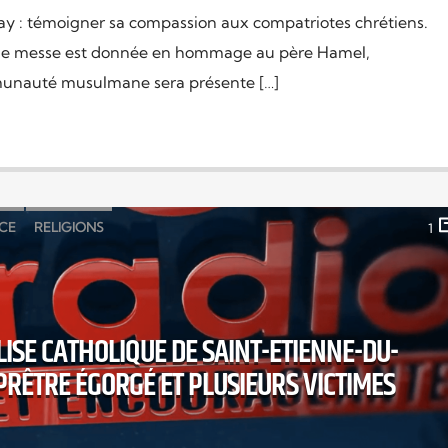
 : témoigner sa compassion aux compatriotes chrétiens.
 une messe est donnée en hommage au père Hamel,
munauté musulmane sera présente […]
CE
RELIGIONS
1
ISE CATHOLIQUE DE SAINT-ETIENNE-DU-
RÊTRE ÉGORGÉ ET PLUSIEURS VICTIMES