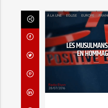
À LA UNE
EGLISE
EUROPE
FRAN
LES MUSULMANS 
EN HOMMAGE
Radio Elyon
28/07/2016