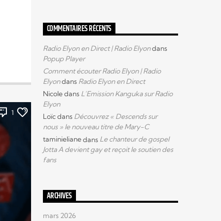
COMMENTAIRES RÉCENTS
Radio Elyon en Direct | Radio Elyon
dans
Popup Player
Comment écouter Radio Elyon | Radio
Elyon
dans
Radio Elyon en Direct
Nicole
dans
L’Emission Kanguka sur Radio
Elyon
1
Loïc
dans
Découvrez « Descends sur
nous » le nouveau titre de Mary-C
taminieliane
dans
Le chanteur de gospel
Jotta A devient gay et reçoit le soutien des
fans
ARCHIVES
mars 2026