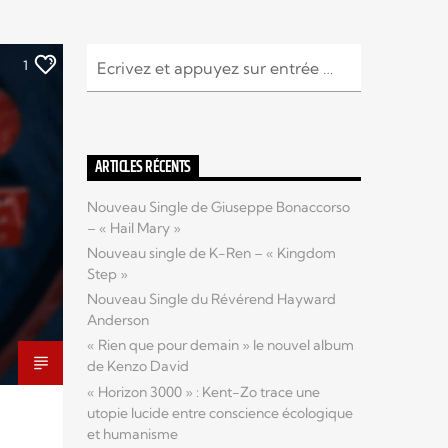
1
ARTICLES RÉCENTS
Nouveau Single de Giuseppe Bonaccorso
– « Hail Mary »
Nouveau single de K-Ren – « Kingdom
Step »
Nouveau Single du Révérend Hayward
Anderson
« Rien que pour demain » le nouvel album
de Kenzo David
« Horizon 3000 » : Kent-Zo trace une
utopie lucide entre conscience écologique
et humanisme