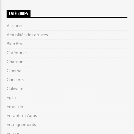
CATÉGORIES
À la une
Actualités des artistes
Bien être
Catégories
Chanson
Cinéma
Concerts
Culinaire
Eglise
Émission
Enfants et Ados
Enseignements
Europe