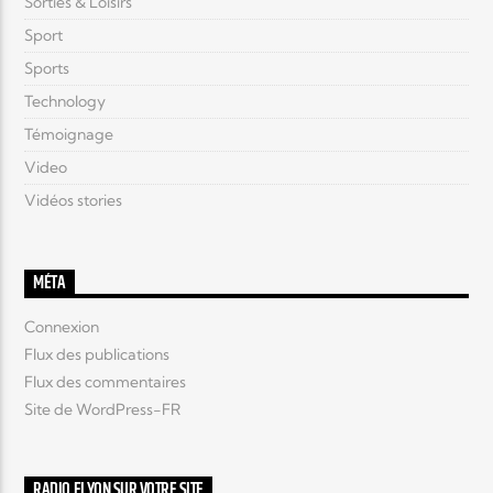
Sorties & Loisirs
Sport
Sports
Technology
Témoignage
Video
Vidéos stories
MÉTA
Connexion
Flux des publications
Flux des commentaires
Site de WordPress-FR
RADIO ELYON SUR VOTRE SITE