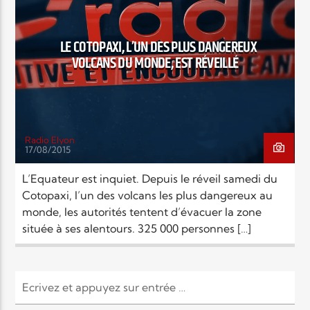
EN CE MOMENT
TITRE
ARTISTE
LE COTOPAXI, L’UN DES PLUS DANGEREUX
VOLCANS DU MONDE, EST RÉVEILLÉ
Radio Elyon
17/08/2015
Radio Elyon
L’Equateur est inquiet. Depuis le réveil samedi du
Cotopaxi, l’un des volcans les plus dangereux au
monde, les autorités tentent d’évacuer la zone
Elyon Rhema
située à ses alentours. 325 000 personnes […]
Elyon Hits