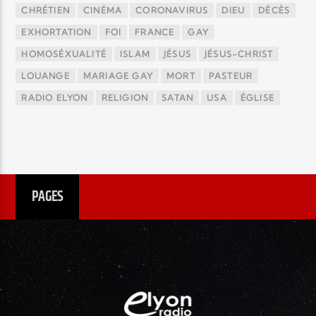
CHRÉTIEN
CINÉMA
CORONAVIRUS
DIEU
DÉCÈS
EXHORTATION
FOI
FRANCE
GAY
HOMOSÉXUALITÉ
ISLAM
JÉSUS
JÉSUS-CHRIST
LOUANGE
MARIAGE GAY
MORT
PASTEUR
RADIO ELYON
RELIGION
SATAN
USA
ÉGLISE
PAGES