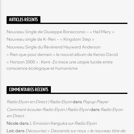
Elyon Live
ARTICLES RÉCENTS
Nouveau Single de Giuseppe Bonaccorso – « Hail Mary »
Nouveau single de K-Ren – « Kingdom Step »
Elyon Kids
Nouveau Single du Révérend Hayward Anderson
« Rien que pour demain » le nouvel album de Kenzo David
« Horizon 3000 » : Kent-Zo trace une utopie lucide entre
conscience écologique et humanisme
COMMENTAIRES RÉCENTS
Radio Elyon en Direct | Radio Elyon
dans
Popup Player
Comment écouter Radio Elyon | Radio Elyon
dans
Radio Elyon
en Direct
Nicole
dans
L’Emission Kanguka sur Radio Elyon
Loïc
dans
Découvrez « Descends sur nous » le nouveau titre de