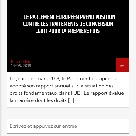
EN CE MOMENT
TITRE
LE PARLEMENT EUROPÉEN PREND POSITION
ARTISTE
CONTRE LES TRAITEMENTS DE CONVERSION
LGBTI POUR LA PREMIÈRE FOIS.
Radio Elyon
14/05/2018
Radio Elyon
Le Jeudi 1er mars 2018, le Parlement européen a
adopté son rapport annuel sur la situation des
droits fondamentaux dans l’UE . Le rapport évalue
Elyon Rhema
la manière dont les droits […]
Elyon Hits