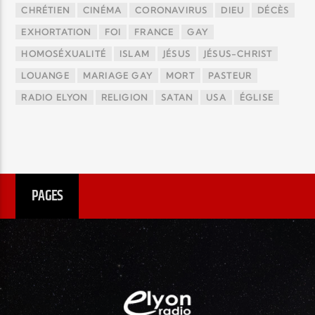
CHRÉTIEN
CINÉMA
CORONAVIRUS
DIEU
DÉCÈS
EXHORTATION
FOI
FRANCE
GAY
HOMOSÉXUALITÉ
ISLAM
JÉSUS
JÉSUS-CHRIST
LOUANGE
MARIAGE GAY
MORT
PASTEUR
RADIO ELYON
RELIGION
SATAN
USA
ÉGLISE
PAGES