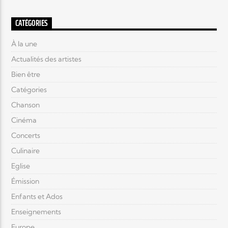
CATÉGORIES
À la une
Actualités des artistes
Bien être
Catégories
Chanson
Cinéma
Concerts
Culinaire
Eglise
Émission
Enfants et Ados
Enseignements
Europe