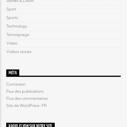
Sorties & Loisirs
Sport
Sports
Technology
Témoignage
Video
Vidéos stories
MÉTA
Connexion
Flux des publications
Flux des commentaires
Site de WordPress-FR
RADIO ELYON SUR VOTRE SITE