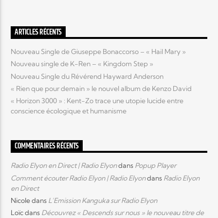
Elyon Live
ARTICLES RÉCENTS
Nouveau Single de Giuseppe Bonaccorso – « Hail Mary »
Nouveau single de K-Ren – « Kingdom Step »
Elyon Kids
Nouveau Single du Révérend Hayward Anderson
« Rien que pour demain » le nouvel album de Kenzo David
« Horizon 3000 » : Kent-Zo trace une utopie lucide entre
conscience écologique et humanisme
COMMENTAIRES RÉCENTS
Radio Elyon en Direct | Radio Elyon
dans
Popup Player
Comment écouter Radio Elyon | Radio Elyon
dans
Radio Elyon
en Direct
Nicole
dans
L’Emission Kanguka sur Radio Elyon
Loïc
dans
Découvrez « Descends sur nous » le nouveau titre de