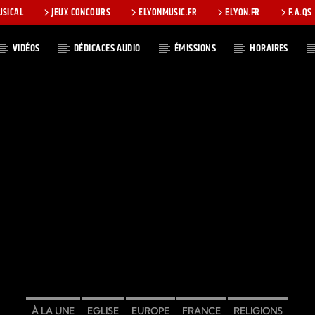
USICAL
JEUX CONCOURS
ELYONMUSIC.FR
ELYON.FR
F.A.QS
VIDÉOS
DÉDICACES AUDIO
ÉMISSIONS
HORAIRES
T
À LA UNE
EGLISE
EUROPE
FRANCE
RELIGIONS