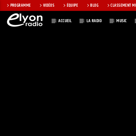
PROGRAMME
VIDÉOS
ÉQUIPE
BLOG
CLASSEMENT M
ACCUEIL
LA RADIO
MUSIC
EN CE MOMEN
RADIO ELYON
TITRE
POSITIVE ET
ARTISTE
ENCOURAGEANTE !