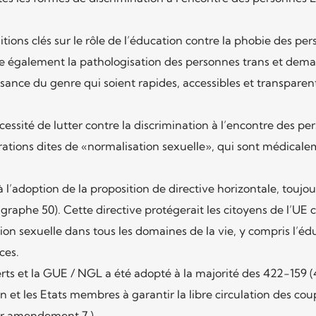
sitions clés sur le rôle de l’éducation contre la phobie des pe
e également la pathologisation des personnes trans et dem
sance du genre qui soient rapides, accessibles et transparen
cessité de lutter contre la discrimination à l’encontre des pe
érations dites de «normalisation sexuelle», qui sont médical
’adoption de la proposition de directive horizontale, toujou
aphe 50). Cette directive protégerait les citoyens de l’UE c
tion sexuelle dans tous les domaines de la vie, y compris l’éd
ces.
s et la GUE / NGL a été adopté à la majorité des 422-159 (
n et les Etats membres à garantir la libre circulation des cou
oir amendement 7 )