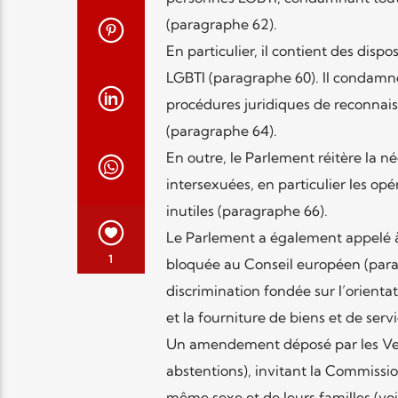
(paragraphe 62).
En particulier, il contient des dispo
LGBTI (paragraphe 60). Il condamn
procédures juridiques de reconnais
(paragraphe 64).
En outre, le Parlement réitère la né
intersexuées, en particulier les op
inutiles (paragraphe 66).
Le Parlement a également appelé à l
1
bloquée au Conseil européen (paragr
discrimination fondée sur l’orienta
et la fourniture de biens et de servi
Un amendement déposé par les Vert
abstentions), invitant la Commissio
même sexe et de leurs familles (v