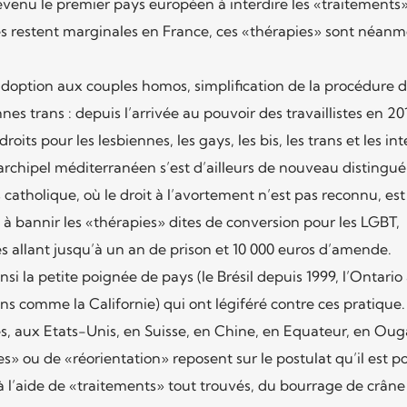
venu le premier pays européen à interdire les «traitements
les restent marginales en France, ces «thérapies» sont néanm
’adoption aux couples homos, simplification de la procédure 
s trans : depuis l’arrivée au pouvoir des travaillistes en 201
its pour les lesbiennes, les gays, les bis, les trans et les in
l’archipel méditerranéen s’est d’ailleurs de nouveau distingu
 catholique, où le droit à l’avortement n’est pas reconnu, est
 bannir les «thérapies» dites de conversion pour les LGBT,
s allant jusqu’à un an de prison et 10 000 euros d’amende.
nsi la petite poignée de pays (le Brésil depuis 1999, l’Ontario
s comme la Californie) qui ont légiféré contre ces pratique
s, aux Etats-Unis, en Suisse, en Chine, en Equateur, en Ou
s» ou de «réorientation» reposent sur le postulat qu’il est po
 à l’aide de «traitements» tout trouvés, du bourrage de crâne