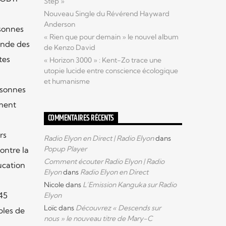
Step »
Nouveau Single du Révérend Hayward
Anderson
rsonnes
« Rien que pour demain » le nouvel album
ande des
de Kenzo David
tes
« Horizon 3000 » : Kent-Zo trace une
utopie lucide entre conscience écologique
et humanisme
rsonnes
ement
COMMENTAIRES RÉCENTS
rs
Radio Elyon en Direct | Radio Elyon
dans
Popup Player
ontre la
Comment écouter Radio Elyon | Radio
ucation
Elyon
dans
Radio Elyon en Direct
Nicole
dans
L’Emission Kanguka sur Radio
45
Elyon
Loïc
dans
Découvrez « Descends sur
ples de
nous » le nouveau titre de Mary-C