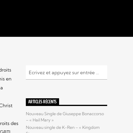
droits
is en
la
ARTICLES RÉCENTS
Christ
Nouveau Single de Giuseppe Bonaccorso
– « Hail Mary »
roits des
Nouveau single de K-Ren – « Kingdom
LGBTI