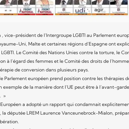
 , vice-président de l’Intergroupe LGBTI au Parlement euro
Royaume-Uni, Malte et certaines régions d’Espagne ont expli
n LGBTI. Le Comité des Nations Unies contre la torture, le Co
tion à l’égard des femmes et le Comité des droits de l’homme
érapie de conversion dans plusieurs pays.
 le Parlement européen prend position contre les thérapies d
n exemple de la manière dont l’UE peut être à l’avant-garde
. »
t Européen a adopté un rapport qui condamnait explicitemen
ce, la députée LREM Laurence Vanceunebrock-Mialon, prépa
ibération.