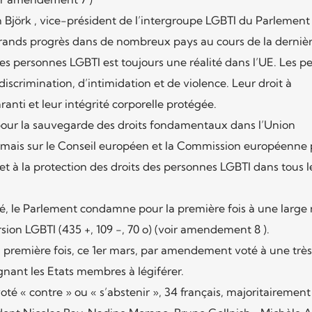
n Björk , vice-président de l’intergroupe LGBTI du Parlement
grands progrès dans de nombreux pays au cours de la derniè
les personnes LGBTI est toujours une réalité dans l’UE. Les p
scrimination, d’intimidation et de violence. Leur droit à
anti et leur intégrité corporelle protégée.
 pour la sauvegarde des droits fondamentaux dans l’Union
ais sur le Conseil européen et la Commission européenne 
et à la protection des droits des personnes LGBTI dans tous l
le Parlement condamne pour la première fois à une large 
sion LGBTI (435 +, 109 -, 70 o) (voir amendement 8 ).
 première fois, ce 1er mars, par amendement voté à une très
ignant les Etats membres à légiférer.
té « contre » ou « s’abstenir », 34 français, majoritairement