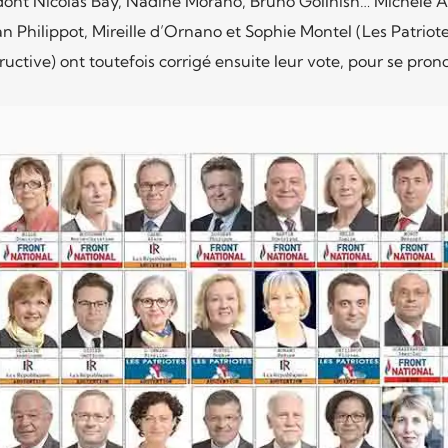
 dont Nicolas Bay, Nadine Morano, Bruno Gollnish… Michèle Al
an Philippot, Mireille d’Ornano et Sophie Montel (Les Patriotes
structive) ont toutefois corrigé ensuite leur vote, pour se pro