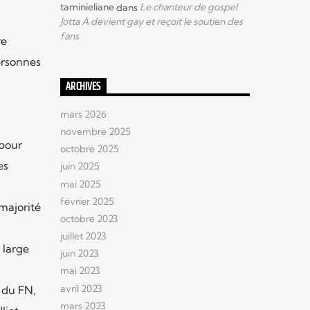
taminieliane
dans
Le chanteur de gospel
Jotta A devient gay et reçoit le soutien des
fans
re
ersonnes
ARCHIVES
mars 2026
novembre 2025
pour
octobre 2025
es
juin 2025
mai 2025
février 2025
majorité
octobre 2023
juillet 2023
 large
juin 2023
mai 2023
avril 2023
 du FN,
mars 2023