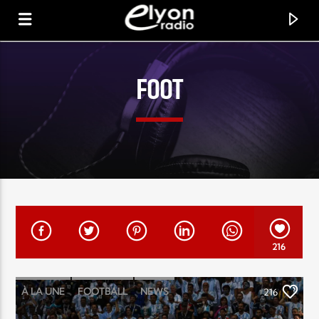
FOOT
RADIO ELYON
POSITIVE ET ENCOURAGEANTE !
216
À LA UNE
FOOTBALL
NEWS
216
POINTS FORTS
SOCIÉTÉ
SPORT