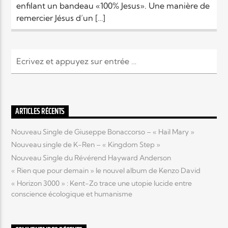
enfilant un bandeau «100% Jesus». Une manière de
remercier Jésus d’un […]
ARTICLES RÉCENTS
Nouveau Single de Giuseppe Bonaccorso – « Hail Mary »
Nouveau single de K-Ren – « Kingdom Step »
Nouveau Single du Révérend Hayward Anderson
« Rien que pour demain » le nouvel album de Kenzo David
« Horizon 3000 » : Kent-Zo trace une utopie lucide entre
conscience écologique et humanisme