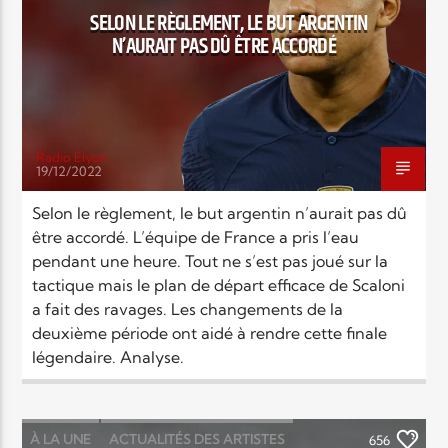
SELON LE RÈGLEMENT, LE BUT ARGENTIN
N’AURAIT PAS DÛ ÊTRE ACCORDÉ
Elyon Live
Elyon Kids
Radio Elyon
19/12/2022
Selon le règlement, le but argentin n’aurait pas dû
être accordé. L’équipe de France a pris l’eau
pendant une heure. Tout ne s’est pas joué sur la
tactique mais le plan de départ efficace de Scaloni
a fait des ravages. Les changements de la
deuxième période ont aidé à rendre cette finale
légendaire. Analyse.
À LA UNE
ACTUALITÉS DES ARTISTES
656