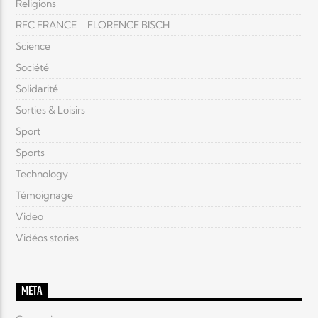
Religions
RFC FRANCE – FLORENCE BISCH
Science
Société
Solidarité
Sorties & Loisirs
Sport
Sports
Technology
Témoignage
Video
Vidéos stories
MÉTA