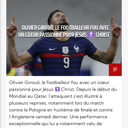
FOOTBALL
FRANCE
INTERVIEWS
MONDE
NEWS
POINTS FORTS
OLIVIER GIROUD, LE FOOTBALLEUR FOU AVEC
RELIGIONS
SOCIÉTÉ
SPORT
UN COEUR PASSIONNÉ POUR JÉSUS
CHRIST
Radio Elyon
14/12/2022
Olivier Giroud, le footballeur fou avec un coeur
passionné pour Jésus
Christ. Depuis le début du
Mondial au Qatar, l’attaquant s’est illustré à
plusieurs reprises, notamment lors du match
contre la Pologne en huitième de finale et contre
l’Angleterre samedi dernier. Une performance
exceptionnelle qui lui a notamment valu de