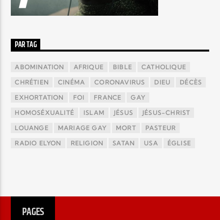
PAR TAG
ABOMINATION
AFRIQUE
BIBLE
CATHOLIQUE
CHRÉTIEN
CINÉMA
CORONAVIRUS
DIEU
DÉCÈS
EXHORTATION
FOI
FRANCE
GAY
HOMOSÉXUALITÉ
ISLAM
JÉSUS
JÉSUS-CHRIST
LOUANGE
MARIAGE GAY
MORT
PASTEUR
RADIO ELYON
RELIGION
SATAN
USA
ÉGLISE
PAGES