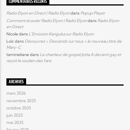
COMMENTAIRES RÉCENTS
Radio Elyon en Direct | Radio Elyon
dans
Popup Player
Comment écouter Radio Elyon | Radio Elyon
dans
Radio Elyon
en Direct
Nicole
dans
L’Emission Kanguka sur Radio Elyon
Loïc
dans
Découvrez « Descends sur nous » le nouveau titre de
Mary-C
taminieliane
dans
Le chanteur de gospel Jotta A devient gay et
reçoit le soutien des fans
ARCHIVES
mars 2026
novembre 2025
octobre 2025
juin 2025
mai 2025
février 2025