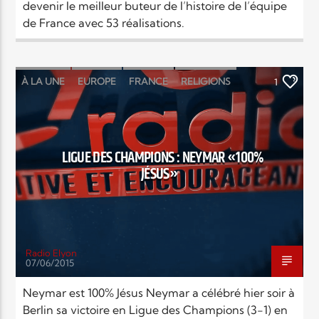
devenir le meilleur buteur de l’histoire de l’équipe
de France avec 53 réalisations.
À LA UNE
EUROPE
FRANCE
RELIGIONS
1
SOCIÉTÉ
SPORT
LIGUE DES CHAMPIONS : NEYMAR «100%
JÉSUS»
Radio Elyon
07/06/2015
Neymar est 100% Jésus Neymar a célébré hier soir à
Berlin sa victoire en Ligue des Champions (3-1) en