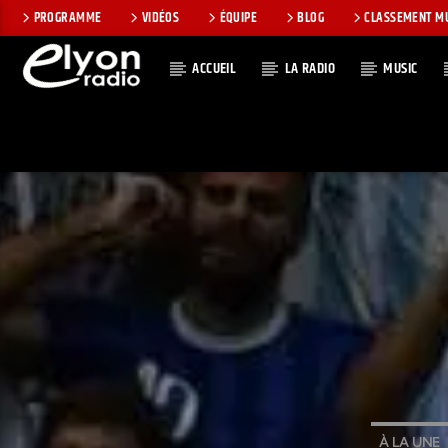
PROGRAMME
VIDÉOS
ÉQUIPE
BLOG
CLASSEMENT M
ACCUEIL
LA RADIO
MUSIC
EN CE MOMEN
RADIO ELYON
TITRE
POSITIVE ET
ARTISTE
ENCOURAGEANTE !
À LA UNE