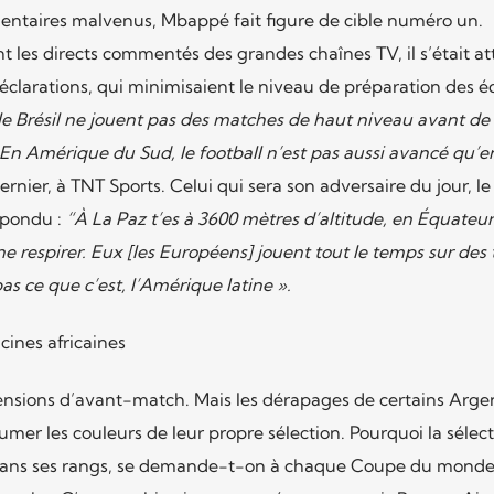
ntaires malvenus, Mbappé fait figure de cible numéro un.
 les directs commentés des grandes chaînes TV, il s’était att
éclarations, qui minimisaient le niveau de préparation des é
le Brésil ne jouent pas des matches de haut niveau avant de
En Amérique du Sud, le football n’est pas aussi avancé qu’e
dernier, à TNT Sports. Celui qui sera son adversaire du jour, l
épondu :
“À La Paz t’es à 3600 mètres d’altitude, en Équateur
 respirer. Eux [les Européens] jouent tout le temps sur des 
pas ce que c’est, l’Amérique latine ».
cines africaines
 tensions d’avant-match. Mais les dérapages de certains Arge
ssumer les couleurs de leur propre sélection. Pourquoi la sélec
s dans ses rangs, se demande-t-on à chaque Coupe du monde