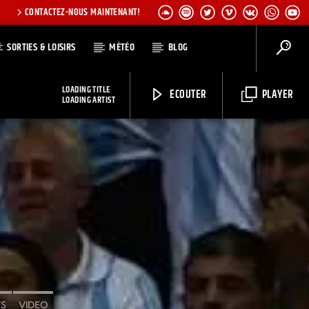
CONTACTEZ-NOUS MAINTENANT!
SORTIES & LOISIRS
MÉTÉO
BLOG
LOADING TITLE
ECOUTER
PLAYER
LOADING ARTIST
CHAÎNES
Radio Elyon
Elyon Rhema
Elyon Hits
Elyon Live
Elyon Kids
S
VIDEO