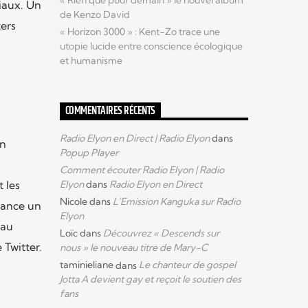
« Rien que pour demain » le nouvel album
iaux. Un
de Kenzo David
ters
« Horizon 3000 » : Kent-Zo trace une
utopie lucide entre conscience écologique
et humanisme
COMMENTAIRES RÉCENTS
Radio Elyon en Direct | Radio Elyon
dans
on
Popup Player
Comment écouter Radio Elyon | Radio
Elyon
dans
Radio Elyon en Direct
 les
Nicole
dans
L’Emission Kanguka sur Radio
vance un
Elyon
 au
Loïc
dans
Découvrez « Descends sur
Twitter.
nous » le nouveau titre de Mary-C
taminieliane
dans
Le chanteur de gospel
Jotta A devient gay et reçoit le soutien des
fans