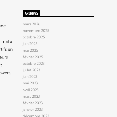
ARCHIVES
mars 2026
une
novembre 2025
octobre 2025
 mal à
juin 2025
tifs en
mai 2025
ueurs
février 2025
octobre 2023
t
juillet 2023
owers,
juin 2023
mai 2023
avril 2023
mars 2023
février 2023
janvier 2023
décembre 2022