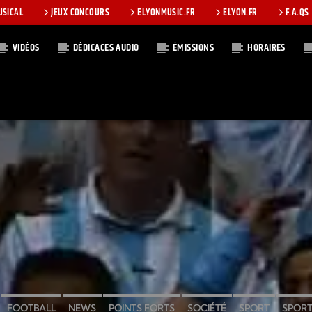
USICAL
JEUX CONCOURS
ELYONMUSIC.FR
ELYON.FR
F.A.QS
VIDÉOS
DÉDICACES AUDIO
ÉMISSIONS
HORAIRES
T
FOOTBALL
NEWS
POINTS FORTS
SOCIÉTÉ
SPORT
SPORT