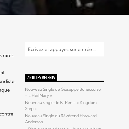
s rares
al
ARTICLES RÉCENTS
ondiste,
Nouveau Single de Giuseppe Bonaccorso
haque
– « Hail Mary »
Nouveau single de K-Ren – « Kingdom
Step »
 contre
Nouveau Single du Révérend Hayward
Anderson