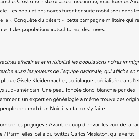
lanche. C’est une histoire assez méconnue, mais Buenos Aire
ale. Les populations noires furent ensuite mobilisées dans le
e la « Conquête du désert », cette campagne militaire qui re
triment des populations autochtones, décimées.
acines africaines et invisibilisé les populations noires immig
ouche aussi les joueurs de l’équipe nationale, qui affiche en r
plique Gisele Kleidermacher, sociologue spécialisée dans l’
ays sud-américain. Une peau foncée donc, blanchie par des
cemment, un expert en généalogie a même trouvé des origin
euple descend d’un Noir, il va falloir s’y faire.
mpre les préjugés ? Avant le coup d’envoi, les voix de la ra
e ? Parmi elles, celle du twittos Carlos Maslaton, qui avertit