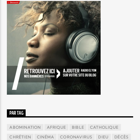
PAR TAG
ABOMINATION
AFRIQUE
BIBLE
CATHOLIQUE
CHRÉTIEN
CINÉMA
CORONAVIRUS
DIEU
DÉCÈS