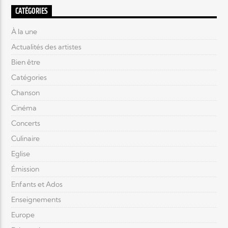
CATÉGORIES
À la une
Actualités des artistes
Bien être
Catégories
Chanson
Cinéma
Concerts
Culinaire
Eglise
Émission
Enfants et Ados
Enseignements
Europe