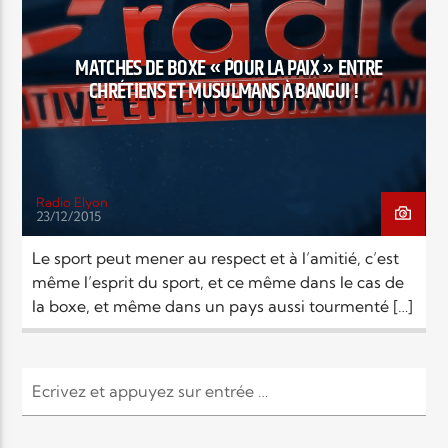
EN CE MOMENT
TITRE
ARTISTE
MATCHES DE BOXE « POUR LA PAIX » ENTRE
CHRÉTIENS ET MUSULMANS À BANGUI !
Radio Elyon
23/12/2015
Radio Elyon
Le sport peut mener au respect et à l’amitié, c’est
même l’esprit du sport, et ce même dans le cas de
la boxe, et même dans un pays aussi tourmenté […]
Elyon Rhema
Elyon Hits