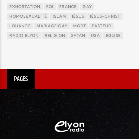
EXHORTATION
FOI
FRANCE
GAY
HOMOSÉXUALITÉ
ISLAM
JÉSUS
JÉSUS-CHRIST
LOUANGE
MARIAGE GAY
MORT
PASTEUR
RADIO ELYON
RELIGION
SATAN
USA
ÉGLISE
PAGES