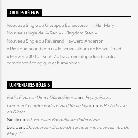
ARTICLES RÉCENTS
Elyon Live
Nouveau Single de Giuseppe Bonaccorso – « Hail Mary »
Nouveau single de K-Ren – « Kingdom Step »
Nouveau Single du Révérend Hayward Anderson
Elyon Kids
« Rien que pour demain » le nouvel album de Kenzo David
« Horizon 3000 » : Kent-Zo trace une utopie lucide entre
conscience écologique et humanisme
COMMENTAIRES RÉCENTS
Radio Elyon en Direct | Radio Elyon
dans
Popup Player
Comment écouter Radio Elyon | Radio Elyon
dans
Radio Elyon
en Direct
Nicole
dans
L’Emission Kanguka sur Radio Elyon
Loïc
dans
Découvrez « Descends sur nous » le nouveau titre de
Mary-C