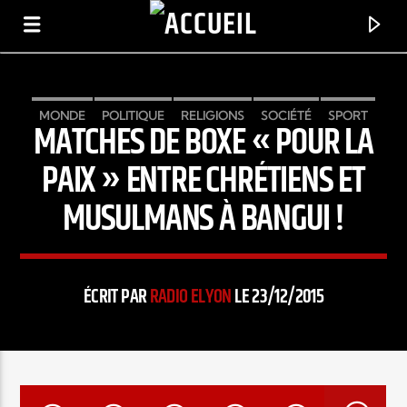
MONDE
POLITIQUE
RELIGIONS
SOCIÉTÉ
SPORT
MATCHES DE BOXE « POUR LA
RADIO ELYON
POSITIVE ET ENCOURAGEANTE !
PAIX » ENTRE CHRÉTIENS ET
MUSULMANS À BANGUI !
ÉCRIT PAR
RADIO ELYON
LE 23/12/2015