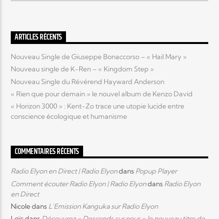
ARTICLES RÉCENTS
Nouveau Single de Giuseppe Bonaccorso – « Hail Mary »
Nouveau single de K-Ren – « Kingdom Step »
Nouveau Single du Révérend Hayward Anderson
« Rien que pour demain » le nouvel album de Kenzo David
« Horizon 3000 » : Kent-Zo trace une utopie lucide entre
conscience écologique et humanisme
COMMENTAIRES RÉCENTS
Radio Elyon en Direct | Radio Elyon
dans
Popup Player
Comment écouter Radio Elyon | Radio Elyon
dans
Radio Elyon
en Direct
Nicole
dans
L’Emission Kanguka sur Radio Elyon
Loïc
dans
Découvrez « Descends sur nous » le nouveau titre de