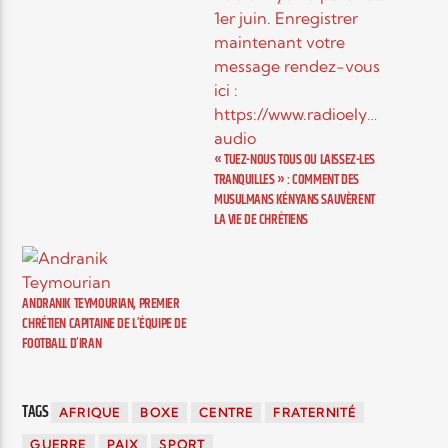
à abattre, rapporte le
Morning Star News. Dans
ce qui s’avère être le pire
acte de violence dans le
pays depuis des mois, des
rebelles de…
« TUEZ-NOUS TOUS OU LAISSEZ-LES
TRANQUILLES » : COMMENT DES
MUSULMANS KÉNYANS SAUVÈRENT
LA VIE DE CHRÉTIENS
ANDRANIK TEYMOURIAN, PREMIER
CHRÉTIEN CAPITAINE DE L’ÉQUIPE DE
FOOTBALL D’IRAN
TAGS
AFRIQUE
BOXE
CENTRE
FRATERNITÉ
GUERRE
PAIX
SPORT