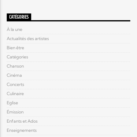
CATÉGORIES
À la une
Actualités des artistes
Bien être
Catégories
Chanson
Cinéma
Concerts
Culinaire
Eglise
Émission
Enfants et Ados
Enseignements