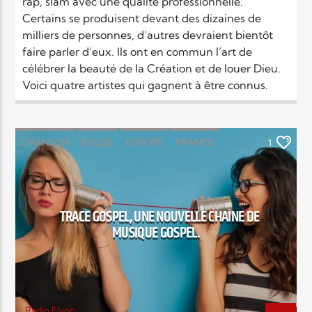
rap, slam avec une qualité professionnelle.
Certains se produisent devant des dizaines de
milliers de personnes, d’autres devraient bientôt
faire parler d’eux. Ils ont en commun l’art de
célébrer la beauté de la Création et de louer Dieu.
Voici quatre artistes qui gagnent à être connus.
CHANSON
EGLISE
EUROPE
FRANCE
1
MONDE
RELIGIONS
TRACE GOSPEL, UNE NOUVELLE CHAÎNE DE
MUSIQUE GOSPEL.
Radio Elyon