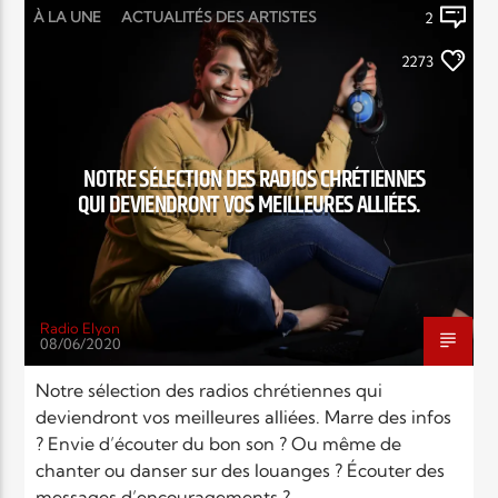
À LA UNE
ACTUALITÉS DES ARTISTES
2
ÉMISSION
ENSEIGNEMENTS
2273
EXHORTATIONS
LIFESTYLE
LOUANGE MUSIC
NEWS
NOTRE SÉLECTION DES RADIOS CHRÉTIENNES
QUI DEVIENDRONT VOS MEILLEURES ALLIÉES.
Radio Elyon
08/06/2020
Notre sélection des radios chrétiennes qui
deviendront vos meilleures alliées. Marre des infos
? Envie d’écouter du bon son ? Ou même de
chanter ou danser sur des louanges ? Écouter des
messages d’encouragements ?