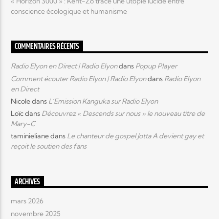
« Horizon 3000 » : Kent-Zo trace une utopie lucide entre
conscience écologique et humanisme
COMMENTAIRES RÉCENTS
Radio Elyon en Direct | Radio Elyon
dans
Popup Player
Comment écouter Radio Elyon | Radio Elyon
dans
Radio Elyon
en Direct
Nicole
dans
L’Emission Kanguka sur Radio Elyon
Loïc
dans
Découvrez « Descends sur nous » le nouveau titre de
Mary-C
taminieliane
dans
Le chanteur de gospel Jotta A devient gay et
reçoit le soutien des fans
ARCHIVES
mars 2026
novembre 2025