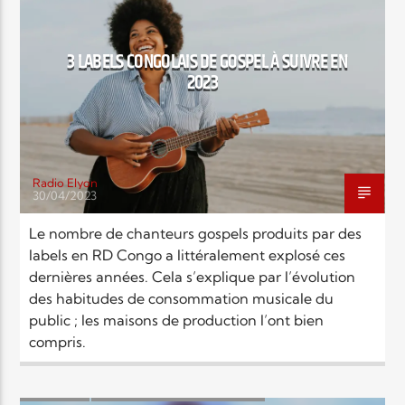
EN CE MOMENT
TITRE
ARTISTE
3 LABELS CONGOLAIS DE GOSPEL À SUIVRE EN
2023
Radio Elyon
30/04/2023
Radio Elyon
Le nombre de chanteurs gospels produits par des
labels en RD Congo a littéralement explosé ces
dernières années. Cela s’explique par l’évolution
Elyon Rhema
des habitudes de consommation musicale du
public ; les maisons de production l’ont bien
compris.
Elyon Hits