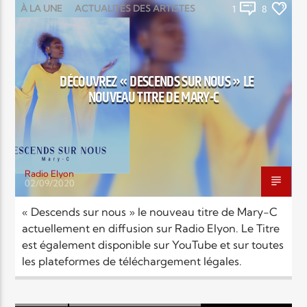
À LA UNE
ACTUALITÉS DES ARTISTES
1
8
MUSIC
Elyon Live
DÉCOUVREZ « DESCENDS SUR NOUS » LE
NOUVEAU TITRE DE MARY-C
Elyon Kids
Radio Elyon
02/09/2020
« Descends sur nous » le nouveau titre de Mary-C
actuellement en diffusion sur Radio Elyon. Le Titre
est également disponible sur YouTube et sur toutes
les plateformes de téléchargement légales.