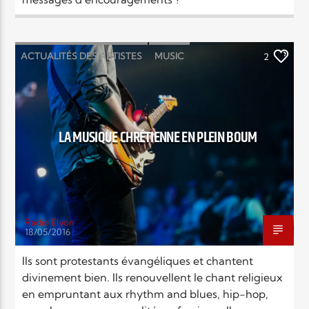
ACTUALITÉS DES ARTISTES
MUSIC
2
NEWS
LA MUSIQUE CHRÉTIENNE EN PLEIN BOUM
Radio Elyon
18/05/2016
Ils sont protestants évangéliques et chantent
divinement bien. Ils renouvellent le chant religieux
en empruntant aux rhythm and blues, hip-hop,