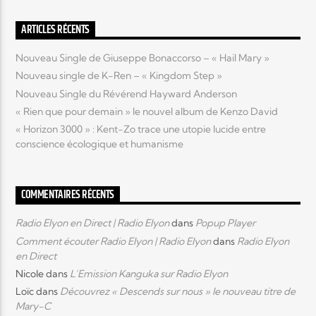
ARTICLES RÉCENTS
Elyon Live
Nouveau Single de Giuseppe Bonaccorso – « Hail Mary »
Nouveau single de K-Ren – « Kingdom Step »
Nouveau Single du Révérend Hayward Anderson
Elyon Kids
« Rien que pour demain » le nouvel album de Kenzo David
« Horizon 3000 » : Kent-Zo trace une utopie lucide entre
conscience écologique et humanisme
COMMENTAIRES RÉCENTS
Radio Elyon en Direct | Radio Elyon
dans
Popup Player
Comment écouter Radio Elyon | Radio Elyon
dans
Radio Elyon
en Direct
Nicole
dans
L’Emission Kanguka sur Radio Elyon
Loïc
dans
Découvrez « Descends sur nous » le nouveau titre de
Mary-C