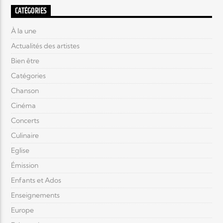
CATÉGORIES
À la une
Actualités des artistes
Bien être
Catégories
Chanson
Cinéma
Concerts
Culinaire
Eglise
Émission
Enfants et Ados
Enseignements
Europe