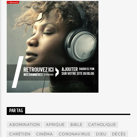
PAR TAG
ABOMINATION
AFRIQUE
BIBLE
CATHOLIQUE
CHRÉTIEN
CINÉMA
CORONAVIRUS
DIEU
DÉCÈS