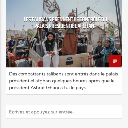
EN CE MOMENT
TITRE
ARTISTE
LES TALIBANS PRENNENT LE CONTRÔLE DU
PALAIS PRÉSIDENTIEL AFGHAN
Radio Elyon
17/08/2021
Radio Elyon
Des combattants talibans sont entrés dans le palais
présidentiel afghan quelques heures après que le
président Ashraf Ghani a fui le pays.
Elyon Rhema
Elyon Hits