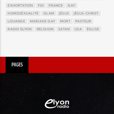
EXHORTATION
FOI
FRANCE
GAY
HOMOSÉXUALITÉ
ISLAM
JÉSUS
JÉSUS-CHRIST
LOUANGE
MARIAGE GAY
MORT
PASTEUR
RADIO ELYON
RELIGION
SATAN
USA
ÉGLISE
PAGES