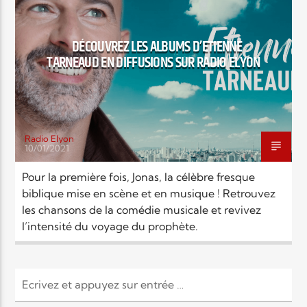
EN CE MOMENT
TITRE
ARTISTE
DÉCOUVREZ LES ALBUMS D’ETIENNE
TARNEAUD EN DIFFUSIONS SUR RADIO ELYON
Radio Elyon
10/01/2021
Radio Elyon
Pour la première fois, Jonas, la célèbre fresque
biblique mise en scène et en musique ! Retrouvez
les chansons de la comédie musicale et revivez
Elyon Rhema
l’intensité du voyage du prophète.
Elyon Hits