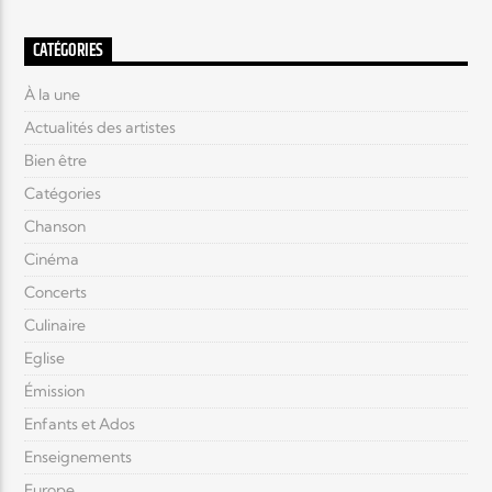
CATÉGORIES
À la une
Actualités des artistes
Bien être
Catégories
Chanson
Cinéma
Concerts
Culinaire
Eglise
Émission
Enfants et Ados
Enseignements
Europe