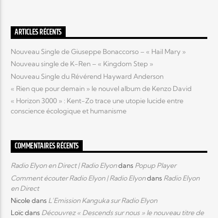
Elyon Live
ARTICLES RÉCENTS
Nouveau Single de Giuseppe Bonaccorso – « Hail Mary »
Nouveau single de K-Ren – « Kingdom Step »
Elyon Kids
Nouveau Single du Révérend Hayward Anderson
« Rien que pour demain » le nouvel album de Kenzo David
« Horizon 3000 » : Kent-Zo trace une utopie lucide entre
conscience écologique et humanisme
COMMENTAIRES RÉCENTS
Radio Elyon en Direct | Radio Elyon
dans
Popup Player
Comment écouter Radio Elyon | Radio Elyon
dans
Radio Elyon
en Direct
Nicole
dans
L’Emission Kanguka sur Radio Elyon
Loïc
dans
Découvrez « Descends sur nous » le nouveau titre de