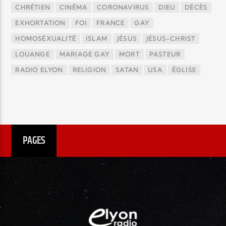
CHRÉTIEN
CINÉMA
CORONAVIRUS
DIEU
DÉCÈS
EXHORTATION
FOI
FRANCE
GAY
HOMOSÉXUALITÉ
ISLAM
JÉSUS
JÉSUS-CHRIST
LOUANGE
MARIAGE GAY
MORT
PASTEUR
RADIO ELYON
RELIGION
SATAN
USA
ÉGLISE
PAGES