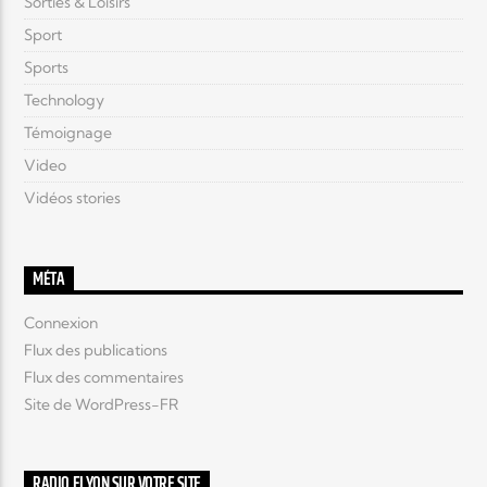
Sorties & Loisirs
Sport
Sports
Technology
Témoignage
Video
Vidéos stories
MÉTA
Connexion
Flux des publications
Flux des commentaires
Site de WordPress-FR
RADIO ELYON SUR VOTRE SITE