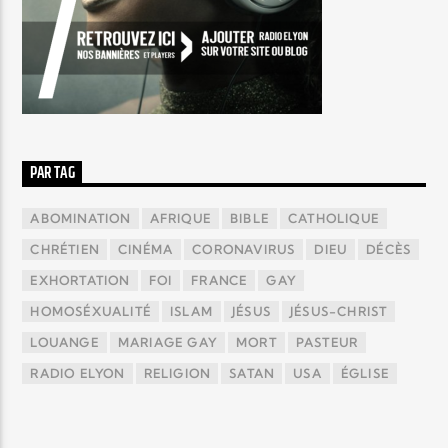
PAR TAG
ABOMINATION
AFRIQUE
BIBLE
CATHOLIQUE
CHRÉTIEN
CINÉMA
CORONAVIRUS
DIEU
DÉCÈS
EXHORTATION
FOI
FRANCE
GAY
HOMOSÉXUALITÉ
ISLAM
JÉSUS
JÉSUS-CHRIST
LOUANGE
MARIAGE GAY
MORT
PASTEUR
RADIO ELYON
RELIGION
SATAN
USA
ÉGLISE