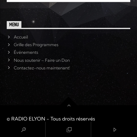
MENU
Accueil
Grille des Programmes
Événements
Nous soutenir – Faire un Don
Contactez-nous maintenant!
© RADIO ELYON - Tous droits réservés
ACCUEIL
TOP TITRES
VIDÉOS
PODCASTS
ACTU
TCHAT
CONTACTS