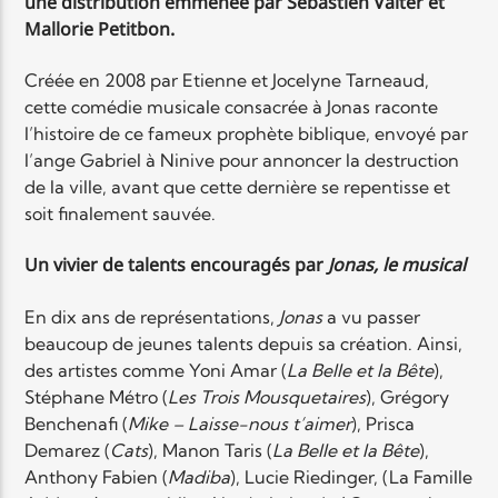
une distribution emmenée par Sebastien Valter et
Mallorie Petitbon.
Créée en 2008 par Etienne et Jocelyne Tarneaud,
cette comédie musicale consacrée à Jonas raconte
l’histoire de ce fameux prophète biblique, envoyé par
l’ange Gabriel à Ninive pour annoncer la destruction
de la ville, avant que cette dernière se repentisse et
soit finalement sauvée.
Un vivier de talents encouragés par
Jonas, le musical
En dix ans de représentations,
Jonas
a vu passer
beaucoup de jeunes talents depuis sa création. Ainsi,
des artistes comme Yoni Amar (
La Belle et la Bête
),
Stéphane Métro (
Les Trois Mousquetaires
), Grégory
Benchenafi (
Mike – Laisse-nous t’aimer
), Prisca
Demarez (
Cats
), Manon Taris (
La Belle et la Bête
),
Anthony Fabien (
Madiba
), Lucie Riedinger, (La Famille