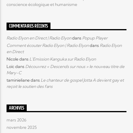
conscience écologique et humanisme
COMMENTAIRES RÉCENTS
Radio Elyon en Direct | Radio Elyon
dans
Popup Player
Comment écouter Radio Elyon | Radio Elyon
dans
Radio Elyon
en Direct
Nicole
dans
L’Emission Kanguka sur Radio Elyon
Loïc
dans
Découvrez « Descends sur nous » le nouveau titre de
Mary-C
taminieliane
dans
Le chanteur de gospel Jotta A devient gay et
reçoit le soutien des fans
ARCHIVES
mars 2026
novembre 2025