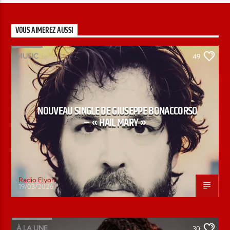
VOUS AIMEREZ AUSSI
MUSIC
49
NOUVEAU SINGLE DE GIUSEPPE BONACCORSO
– « HAIL MARY »
Radio Elyon
19/03/2026
À LA UNE
30