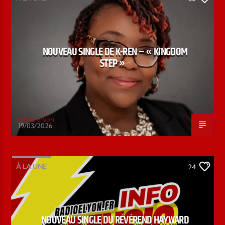
NOUVEAU SINGLE DE K-REN – « KINGDOM
STEP »
Radio Elyon
19/03/2026
À LA UNE
24
NOUVEAU SINGLE DU RÉVÉREND HAYWARD