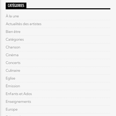
CATÉGORIES
À la une
Actualités des artistes
Bien être
Catégories
Chanson
Cinéma
Concerts
Culinaire
Eglise
Émission
Enfants et Ados
Enseignements
Europe