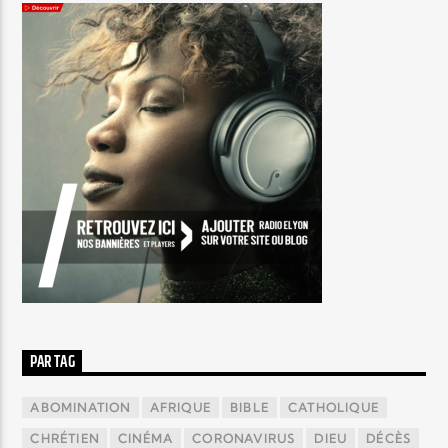
PAR TAG
ABOMINATION
AFRIQUE
BIBLE
CATHOLIQUE
CHRÉTIEN
CINÉMA
CORONAVIRUS
DIEU
DÉCÈS