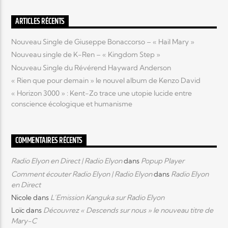
ARTICLES RÉCENTS
Elyon Live
Nouveau Single de Giuseppe Bonaccorso – « Hail Mary »
Nouveau single de K-Ren – « Kingdom Step »
Nouveau Single du Révérend Hayward Anderson
Elyon Kids
« Rien que pour demain » le nouvel album de Kenzo David
« Horizon 3000 » : Kent-Zo trace une utopie lucide entre
conscience écologique et humanisme
COMMENTAIRES RÉCENTS
Radio Elyon en Direct | Radio Elyon
dans
Popup Player
Comment écouter Radio Elyon | Radio Elyon
dans
Radio Elyon
en Direct
Nicole
dans
L’Emission Kanguka sur Radio Elyon
Loïc
dans
Découvrez « Descends sur nous » le nouveau titre de
Mary-C