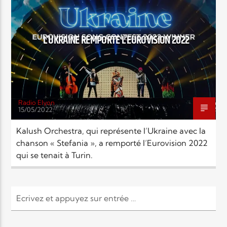
EN CE MOMENT
TITRE
NEWS
ARTISTE
L’UKRAINE REMPORTE L’EUROVISION 2022
Radio Elyon
15/05/2022
Radio Elyon
Kalush Orchestra, qui représente l’Ukraine avec la
chanson « Stefania », a remporté l’Eurovision 2022
qui se tenait à Turin.
Elyon Rhema
Elyon Hits