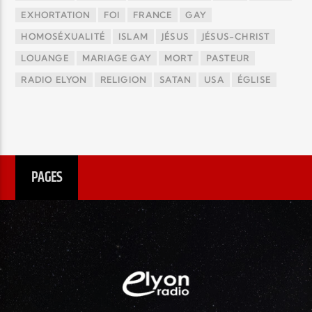
EXHORTATION
FOI
FRANCE
GAY
HOMOSÉXUALITÉ
ISLAM
JÉSUS
JÉSUS-CHRIST
LOUANGE
MARIAGE GAY
MORT
PASTEUR
RADIO ELYON
RELIGION
SATAN
USA
ÉGLISE
PAGES