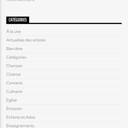
CATÉGORIES
À la une
Actualités des artistes
Bien être
Catégories
Chanson
Cinéma
Concerts
Culinaire
Eglise
Émission
Enfants et Ados
Enseignements