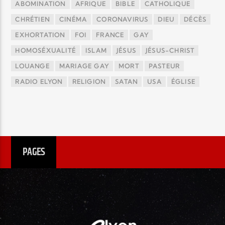
ABOMINATION
AFRIQUE
BIBLE
CATHOLIQUE
CHRÉTIEN
CINÉMA
CORONAVIRUS
DIEU
DÉCÈS
EXHORTATION
FOI
FRANCE
GAY
HOMOSÉXUALITÉ
ISLAM
JÉSUS
JÉSUS-CHRIST
LOUANGE
MARIAGE GAY
MORT
PASTEUR
RADIO ELYON
RELIGION
SATAN
USA
ÉGLISE
PAGES