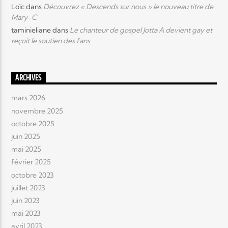
Loïc
dans
Découvrez « Descends sur nous » le nouveau titre de
Mary-C
taminieliane
dans
Le chanteur de gospel Jotta A devient gay et
reçoit le soutien des fans
ARCHIVES
mars 2026
novembre 2025
octobre 2025
juin 2025
mai 2025
février 2025
octobre 2023
juillet 2023
juin 2023
mai 2023
avril 2023