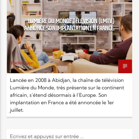
EN CE MOMENT
TITRE
ARTISTE
LUMIÈRE DU MONDE TÉLÉVISION (LMTV)
ANNONCE SON IMPLANTATION EN FRANCE.
Radio Elyon
03/07/2023
Radio Elyon
Lancée en 2008 à Abidjan, la chaîne de télévision
Lumière du Monde, très présente sur le continent
africain, s’étend désormais à l’Europe. Son
Elyon Rhema
implantation en France a été annoncée le 1er
juillet.
Elyon Hits