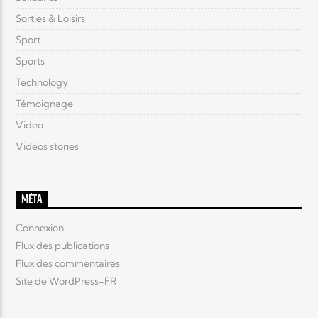
Sorties & Loisirs
Sport
Sports
Technology
Témoignage
Video
Vidéos stories
MÉTA
Connexion
Flux des publications
Flux des commentaires
Site de WordPress-FR