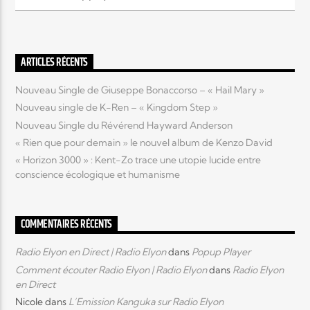
Elyon Live
ARTICLES RÉCENTS
Nouveau Single de Giuseppe Bonaccorso – « Hail Mary »
Elyon Kids
Nouveau single de K-Ren – « Kingdom Step »
Nouveau Single du Révérend Hayward Anderson
« Rien que pour demain » le nouvel album de Kenzo David
« Horizon 3000 » : Kent-Zo trace une utopie lucide entre
conscience écologique et humanisme
COMMENTAIRES RÉCENTS
Radio Elyon en Direct | Radio Elyon
dans
Popup Player
Comment écouter Radio Elyon | Radio Elyon
dans
Radio Elyon
en Direct
Nicole
dans
L’Emission Kanguka sur Radio Elyon