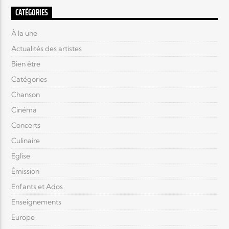
CATÉGORIES
À la une
Actualités des artistes
Bien être
Catégories
Chanson
Cinéma
Concerts
Culinaire
Eglise
Émission
Enfants et Ados
Enseignements
Europe