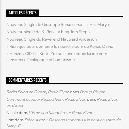
ARTICLES RÉCENTS
Nouveau Single de Giuseppe Bonaccorso – « Hail Mary »
Nouveau single de K-Ren – « Kingdom Step »
Nouveau Single du Révérend Hayward Anderson
« Rien que pour demain » le nouvel album de Kenzo David
« Horizon 3000 » : Kent-Zo trace une utopie lucide entre
conscience écologique et humanisme
COMMENTAIRES RÉCENTS
Radio Elyon en Direct | Radio Elyon
dans
Popup Player
Comment écouter Radio Elyon | Radio Elyon
dans
Radio Elyon
en Direct
Nicole
dans
L’Emission Kanguka sur Radio Elyon
Loïc
dans
Découvrez « Descends sur nous » le nouveau titre de
Mary-C