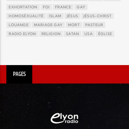
EXHORTATION
FOI
FRANCE
GAY
HOMOSÉXUALITÉ
ISLAM
JÉSUS
JÉSUS-CHRIST
LOUANGE
MARIAGE GAY
MORT
PASTEUR
RADIO ELYON
RELIGION
SATAN
USA
ÉGLISE
PAGES