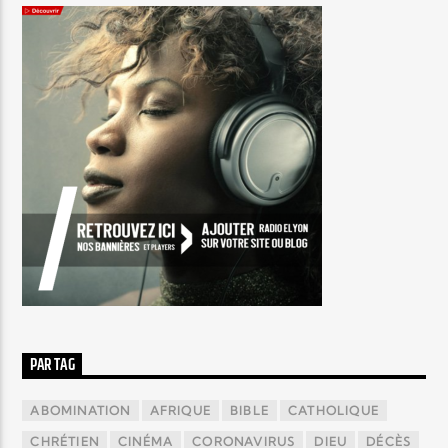
PAR TAG
ABOMINATION
AFRIQUE
BIBLE
CATHOLIQUE
CHRÉTIEN
CINÉMA
CORONAVIRUS
DIEU
DÉCÈS