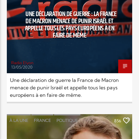
EN CE MOMENT
TITRE
UNE DÉCLARATION DE GUERRE : LA FRANCE
ARTISTE
DE MACRON MENACE DE PUNIR ISRAËL ET
APPELLE TOUS LES PAYS EUROPÉENS À EN
FAIRE DE MÊME
Radio Elyon
13/05/2020
Radio Elyon
Une déclaration de guerre la France de Macron
menace de punir Israël et appelle tous les pays
européens à en faire de même.
Elyon Rhema
À LA UNE
FRANCE
POLITIQUE
856
Elyon Hits
SOCIÉTÉ