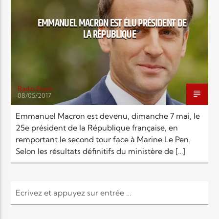
EMMANUEL MACRON EST ÉLU PRÉSIDENT DE
Elyon Live
LA RÉPUBLIQUE
Elyon Kids
Radio Elyon
08/05/2017
Emmanuel Macron est devenu, dimanche 7 mai, le
25e président de la République française, en
remportant le second tour face à Marine Le Pen.
Selon les résultats définitifs du ministère de […]